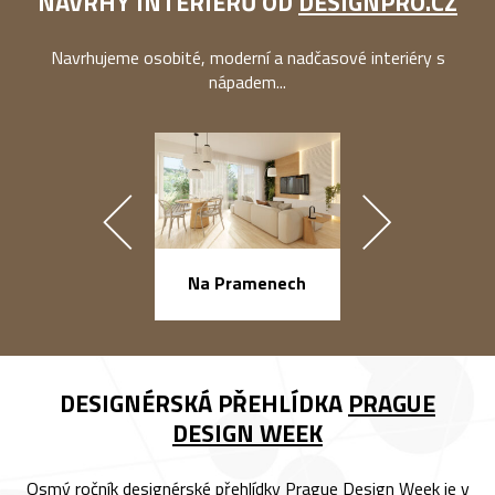
NÁVRHY INTERIÉRŮ OD
DESIGNPRO.CZ
Navrhujeme osobité, moderní a nadčasové interiéry s
nápadem...
náměstí Na Ba
Na Pramenech
DESIGNÉRSKÁ PŘEHLÍDKA
PRAGUE
DESIGN WEEK
Osmý ročník designérské přehlídky Prague Design Week je v