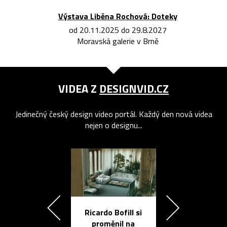
Výstava Liběna Rochová: Doteky
od 20.11.2025 do 29.8.2027
Moravská galerie v Brně
VIDEA Z
DESIGNVID.CZ
Jedinečný český design video portál. Každý den nová videa
nejen o designu...
Ricardo Bofill si
Přichází ten
proměnil na
propracovan