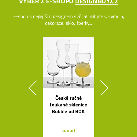
VÝBĚR Z E-SHOPU
DESIGNBUY.CZ
E-shop s nejlepším designem světa! Nábytek, svítidla,
dekorace, sklo, šperky...
České ručně
Rychlovar
foukané sklenice
konvice Plis
Bubble od BOA
čtyřech bar
koupit
koupit