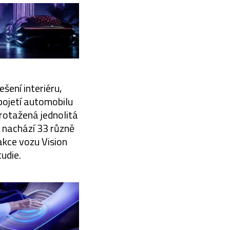
šení interiéru,
pojetí automobilu
protažená jednolitá
e nachází 33 různě
akce vozu Vision
udie.