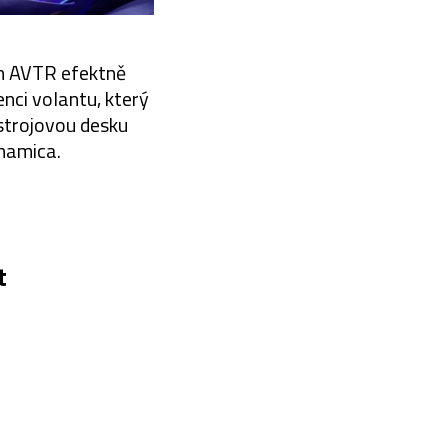
ion AVTR efektně
enci volantu, který
ístrojovou desku
namica.
t