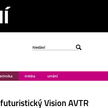
echnika
média
umění
futuristický Vision AVTR