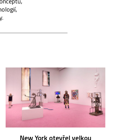
konceptů,
ologií,
y.
New York otevřel velkou