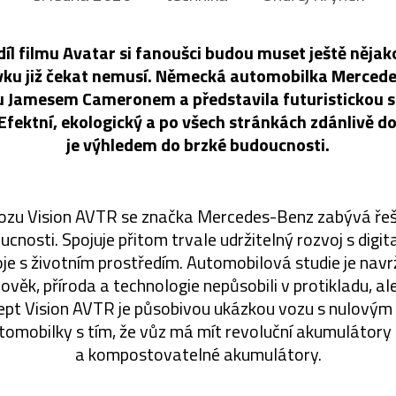
í díl filmu Avatar si fanoušci budou muset ještě něja
vku již čekat nemusí. Německá automobilka Mercedes
mu Jamesem Cameronem a představila futuristickou s
Efektní, ekologický a po všech stránkách zdánlivě 
je výhledem do brzké budoucnosti.
vozu Vision AVTR se značka Mercedes-Benz zabývá řeš
cnosti. Spojuje přitom trvale udržitelný rozvoj s digital
roje s životním prostředím. Automobilová studie je navr
lověk, příroda a technologie nepůsobili v protikladu, a
ept Vision AVTR je působivou ukázkou vozu s nulovým
utomobilky s tím, že vůz má mít revoluční akumulátory
a kompostovatelné akumulátory.