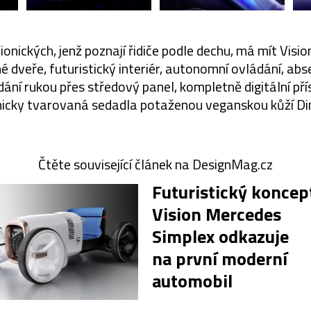
onických, jenž poznají řidiče podle dechu, má mít Vis
 dveře, futuristický interiér, autonomní ovládání, abs
ání rukou přes středový panel, kompletně digitální př
nicky tvarovaná sedadla potaženou veganskou kůží Di
Čtěte související článek na DesignMag.cz
Futuristický koncep
Vision Mercedes
Simplex odkazuje
na první moderní
automobil