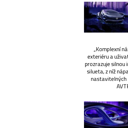
„Komplexní náv
exteriéru a uživ
prozrazuje silnou 
silueta, z níž ná
nastavitelných 
AVTR