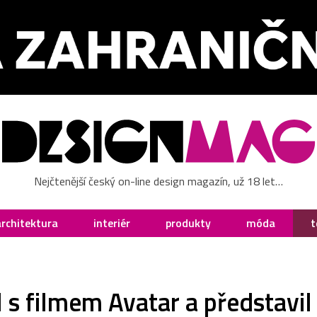
Nejčtenější český on-line design magazín, už 18 let…
architektura
interiér
produkty
móda
t
 s filmem Avatar a představil 