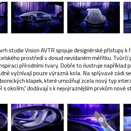
rh studie Vision AVTR spojuje designérské přístupy k ře
atelského prostředí v dosud nevídaném měřítku. Tvůrčí 
inspiraci přírodními tvary. Dobře to ilustruje například 
padně vyčnívají pouze výrazná kola. Na splývavé zádi s
bionických klapek, které umožňují zcela nový typ inter
 s okolím,“ dodávají s k nejvýraznějším prvkům nové st