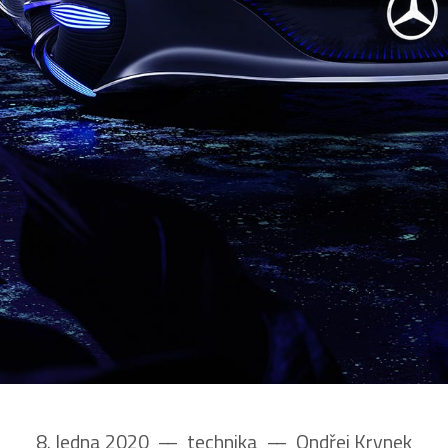
8. ledna 2020
––
technika
––
Ondřej Krynek