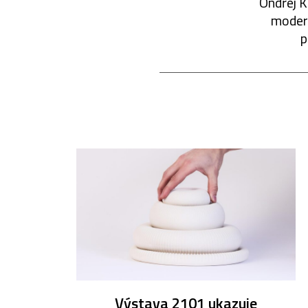
Ondřej K
modern
p
Výstava 2101 ukazuje