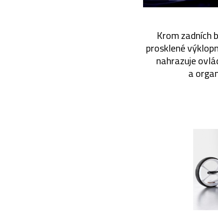
Krom zadních bi
prosklené výklopné
nahrazuje ovlád
a orga