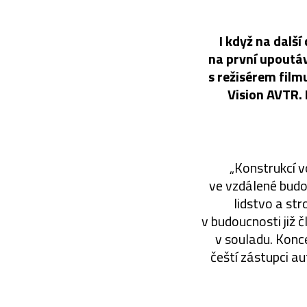
I když na dalš
na první upoutá
s režisérem fil
Vision AVTR. 
„Konstrukcí 
ve vzdálené budou
lidstvo a st
v budoucnosti již č
v souladu. Konc
čeští zástupci a