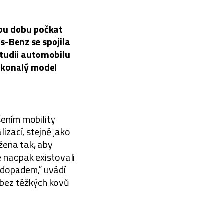
kou dobu počkat
-Benz se spojila
tudii automobilu
dokonalý model
ením mobility
izací, stejně jako
žena tak, aby
le naopak existovali
 dopadem,“ uvádí
 bez těžkých kovů