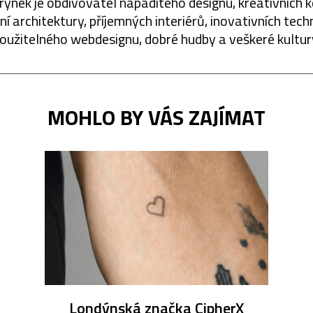
rynek je obdivovatel nápaditého designu, kreativních 
í architektury, příjemných interiérů, inovativních techn
oužitelného webdesignu, dobré hudby a veškeré kultur
MOHLO BY VÁS ZAJÍMAT
Londýnská značka CipherX