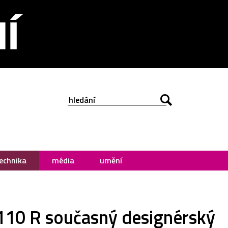
echnika
média
umění
110 R současný designérský