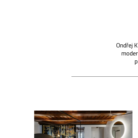
Ondřej K
modern
p