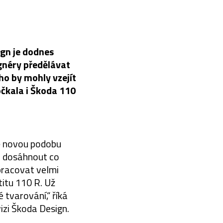
ign je dodnes
gnéry předělávat
ho by mohly vzejít
čkala i Škoda 110
ně novou podobu
m dosáhnout co
 pracovat velmi
titu 110 R. Už
 tvarování,“ říká
vizi Škoda Design.