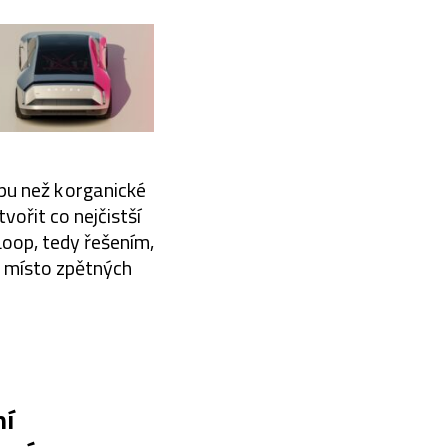
pu než k organické
ořit co nejčistší
oop, tedy řešením,
e místo zpětných
ní