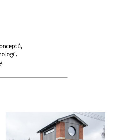
konceptů,
ologií,
y.