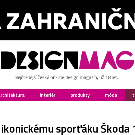
Nejčtenější český on-line design magazín, už 18 let…
architektura
interiér
produkty
móda
t
l ikonickému sporťáku Škoda 