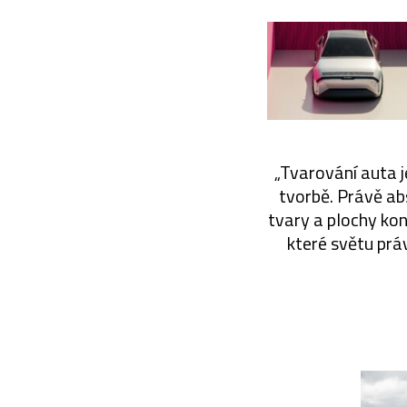
„Tvarování auta j
tvorbě. Právě ab
tvary a plochy ko
které světu prá