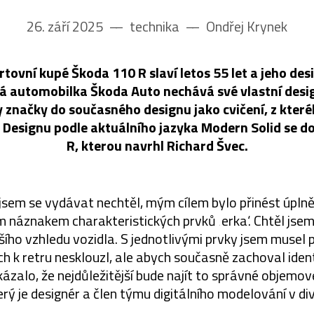
26. září 2025
––
technika
––
Ondřej Krynek
rtovní kupé Škoda 110 R slaví letos 55 let a jeho des
á automobilka Škoda Auto nechává své vlastní desi
načky do současného designu jako cvičení, z které
 Designu podle aktuálního jazyka Modern Solid se do
R, kterou navrhl Richard Švec.
jsem se vydávat nechtěl, mým cílem bylo přinést úpl
 náznakem charakteristických prvků ‚erka‘. Chtěl jse
šího vzhledu vozidla. S jednotlivými prvky jsem musel
h k retru nesklouzl, ale abych současně zachoval iden
ázalo, že nejdůležitější bude najít to správné objemové
rý je designér a člen týmu digitálního modelování v di