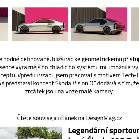
e hodně definované, bližší víc ke geometrickému přístu
sence výraznějšího chladicího systému mi umožnila vytv
nceptu. Vpředu i vzadu jsem pracoval s motivem Tech-L
vě představil koncept Škoda Vision O,“ dodává s tím, ž
zrcátek jsou na voze malé kamery.
Čtěte související článek na DesignMag.cz
Legendární sportov