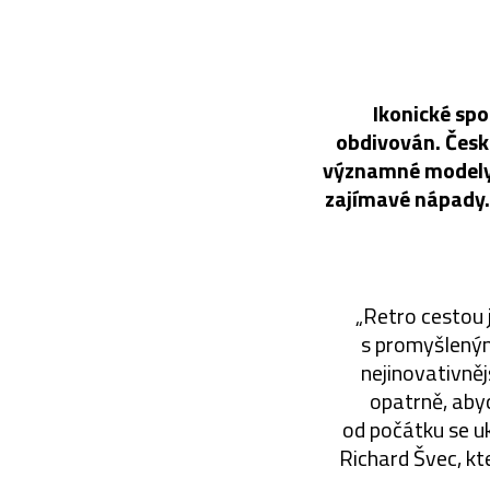
Ikonické spo
obdivován. Česk
významné modely z
zajímavé nápady.
„Retro cestou 
s promyšleným
nejinovativněj
opatrně, abyc
od počátku se uk
Richard Švec, kte