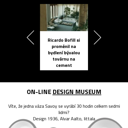
Ricardo Bofill si
Přichází ten
proměnil na
propracovan
bydlení bývalou
elektronic
továrnu na
zápisník
cement
reMarkable
ON-LINE
DESIGN MUSEUM
Víte, že jedna váza Savoy se vyrábí 30 hodin celkem sedmi
lidmi?
Design 1936, Alvar Aalto, Iittala