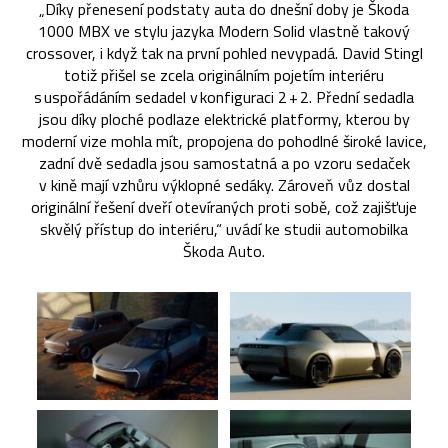
„Díky přenesení podstaty auta do dnešní doby je Škoda
1000 MBX ve stylu jazyka Modern Solid vlastně takový
crossover, i když tak na první pohled nevypadá. David Stingl
totiž přišel se zcela originálním pojetím interiéru
s uspořádáním sedadel v konfiguraci 2 + 2. Přední sedadla
jsou díky ploché podlaze elektrické platformy, kterou by
moderní vize mohla mít, propojena do pohodlné široké lavice,
zadní dvě sedadla jsou samostatná a po vzoru sedaček
v kině mají vzhůru výklopné sedáky. Zároveň vůz dostal
originální řešení dveří otevíraných proti sobě, což zajišťuje
skvělý přístup do interiéru,“ uvádí ke studii automobilka
Škoda Auto.