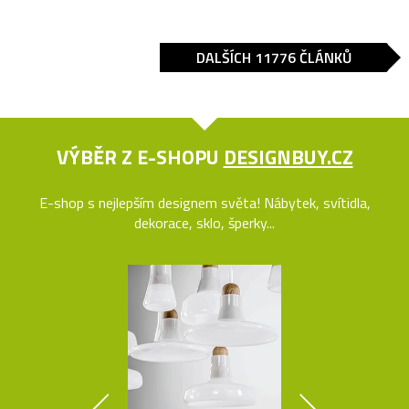
DALŠÍCH 11776 ČLÁNKŮ
VÝBĚR Z E-SHOPU
DESIGNBUY.CZ
E-shop s nejlepším designem světa! Nábytek, svítidla,
dekorace, sklo, šperky...