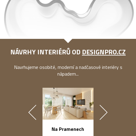
NÁVRHY INTERIÉRŮ OD
DESIGNPRO.CZ
Navrhujeme osobité, moderní a nadčasové interiéry s
nápadem...
náměstí Na Ba
Na Pramenech