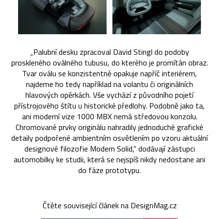
„Palubní desku zpracoval David Stingl do podoby
proskleného oválného tubusu, do kterého je promítán obraz.
Tvar oválu se konzistentně opakuje napříč interiérem,
najdeme ho tedy například na volantu či originálních
hlavových opěrkách. Vše vychází z původního pojetí
přístrojového štítu u historické předlohy. Podobně jako ta,
ani moderní vize 1000 MBX nemá středovou konzolu.
Chromované prvky originálu nahradily jednoduché grafické
detaily podpořené ambientním osvětlením po vzoru aktuální
designové filozofie Modern Solid,“ dodávají zástupci
automobilky ke studii, která se nejspíš nikdy nedostane ani
do fáze prototypu.
Čtěte související článek na DesignMag.cz