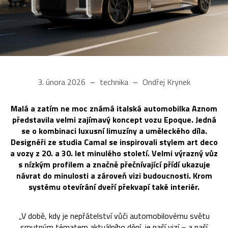
3. února 2026
technika
Ondřej Krynek
Malá a zatím ne moc známá italská automobilka Aznom
představila velmi zajímavý koncept vozu Epoque. Jedná
se o kombinaci luxusní limuzíny a uměleckého díla.
Designéři ze studia Camal se inspirovali stylem art deco
a vozy z 20. a 30. let minulého století. Velmi výrazný vůz
s nízkým profilem a značně přečnívající přídí ukazuje
návrat do minulosti a zároveň vizi budoucnosti. Krom
systému otevírání dveří překvapí také interiér.
„V době, kdy je nepřátelství vůči automobilovému světu
smutným tématem aktuálního dění, je naší vizí – a naší