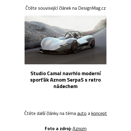
Čtěte související článek na DesignMag.cz
Studio Camal navrhlo moderní
sporťák Aznom SerpaS s retro
nádechem
Čtěte další články na téma
auto
a
koncept
Foto a z
droj:
Aznom