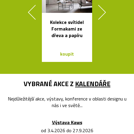
Kolekce svítidel
Stolek Tabl
Formakami ze
kovovou desk
dřeva a papíru
tvaru mís
koupit
koupit
VYBRANÉ AKCE Z
KALENDÁŘE
Nejdůležitější akce, výstavy, konference v oblasti designu u
nás i ve světě...
Výstava Kaws
od 3.4.2026 do 27.9.2026