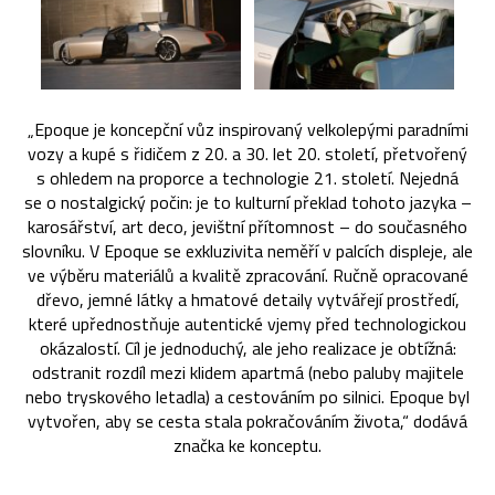
„Epoque je koncepční vůz inspirovaný velkolepými paradními
vozy a kupé s řidičem z 20. a 30. let 20. století, přetvořený
s ohledem na proporce a technologie 21. století. Nejedná
se o nostalgický počin: je to kulturní překlad tohoto jazyka –
karosářství, art deco, jevištní přítomnost – do současného
slovníku. V Epoque se exkluzivita neměří v palcích displeje, ale
ve výběru materiálů a kvalitě zpracování. Ručně opracované
dřevo, jemné látky a hmatové detaily vytvářejí prostředí,
které upřednostňuje autentické vjemy před technologickou
okázalostí. Cíl je jednoduchý, ale jeho realizace je obtížná:
odstranit rozdíl mezi klidem apartmá (nebo paluby majitele
nebo tryskového letadla) a cestováním po silnici. Epoque byl
vytvořen, aby se cesta stala pokračováním života,“ dodává
značka ke konceptu.