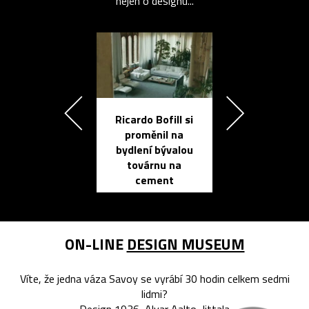
nejen o designu...
Ricardo Bofill si
Přichází ten
proměnil na
propracovan
bydlení bývalou
elektronic
továrnu na
zápisník
cement
reMarkable
ON-LINE
DESIGN MUSEUM
Víte, že jedna váza Savoy se vyrábí 30 hodin celkem sedmi
lidmi?