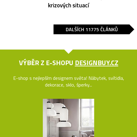
krizových situací
DALŠÍCH 11775 ČLÁNKŮ
VÝBĚR Z E-SHOPU
DESIGNBUY.CZ
E-shop s nejlepším designem světa! Nábytek, svítidla,
dekorace, sklo, šperky...