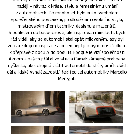
nadějí – návrat k kráse, stylu a řemeslnému umění
v automobilech. Po mnoho let bylo auto symbolem
společenského postavení, prodloužením osobního stylu,
mistrovským dílem techniky, designu a materiálů.
S pohledem do budoucnosti, ale inspirován minulostí, bych
rád viděl, aby se automobil stal opět milovaným, aby byl
znovu zdrojem inspirace a ne jen nepříjemným prostředkem
k přepravě z bodu A do bodu B. Epoque je vizí společnosti
Aznom a našich přátel ze studia Camal: záměrně přehnaná
myšlenka, ale schopná vrátit automobil do sféry uměleckých
děl a lidské vynalézavosti,“ řekl ředitel automobilky Marcello
Meregalli.