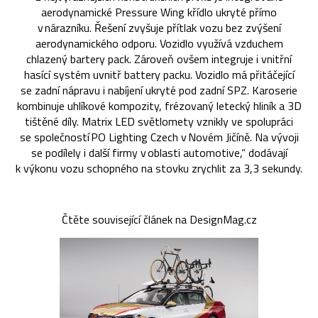
aerodynamické Pressure Wing křídlo ukryté přímo
v nárazníku. Řešení zvyšuje přítlak vozu bez zvýšení
aerodynamického odporu. Vozidlo využívá vzduchem
chlazený bartery pack. Zároveň ovšem integruje i vnitřní
hasící systém uvnitř battery packu. Vozidlo má přitáčející
se zadní nápravu i nabíjení ukryté pod zadní SPZ. Karoserie
kombinuje uhlíkové kompozity, frézovaný letecký hliník a 3D
tištěné díly. Matrix LED světlomety vznikly ve spolupráci
se společností PO Lighting Czech v Novém Jičíně. Na vývoji
se podílely i další firmy v oblasti automotive,“ dodávají
k výkonu vozu schopného na stovku zrychlit za 3,3 sekundy.
Čtěte související článek na DesignMag.cz