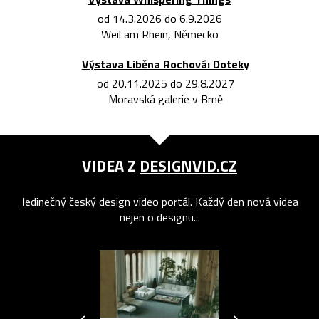
od 14.3.2026 do 6.9.2026
Weil am Rhein, Německo
Výstava Liběna Rochová: Doteky
od 20.11.2025 do 29.8.2027
Moravská galerie v Brně
VIDEA Z
DESIGNVID.CZ
Jedinečný český design video portál. Každý den nová videa
nejen o designu...