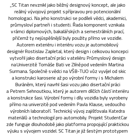
„SC Titan nevznikl jako běžný designový koncept, ale jako
reálný vývojový projekt s přípravou pro potencionální
homologaci. Na jeho konstrukci se podíleli vědci, akademici,
průmysloví partneři i studenti. Řada komponent vznikala
v rámci diplomových, bakalářských a semestrálních prací,
přičemž ty nejúspěšnější byly použity přímo ve vozidle.
Autorem exteriéru i interiéru vozu je automobilový
designér Rostislav Zapletal, který design i celkovou koncepci
vytvořil jako disertační práci v ateliéru Průmyslový design
na Univerzitě Tomáše Bati ve Zlíně pod vedením Martina
Surmana. Společně s vědci na VŠB-TUO vůz vyvíjel od skic
a konstrukci karoserie až po výrobní formy i s Michalem
Buráněm, který navrhl šasi vozu jako disertační práci
a Petrem Sehnoutkou, který je autorem dílčích částí interiéru
a konstrukce šasi. Výrobní formy i díly vozidla byly vyrobeny
přímo na univerzitě pod vedením Pavla Klause, vedoucího
výrobních laboratoří. Technický vývoj zajišťovala Katedra
materiálů a technologií pro automobily. Projekt StudentCar
zde funguje dlouhodobě jako platforma propojující praktickou
výuku s vývojem vozidel. SC Titan je již šestým prototypem