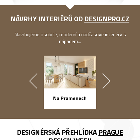
NÁVRHY INTERIÉRŮ OD
DESIGNPRO.CZ
Navrhujeme osobité, moderní a nadčasové interiéry s
nápadem...
náměstí Na Ba
Na Pramenech
DESIGNÉRSKÁ PŘEHLÍDKA
PRAGUE