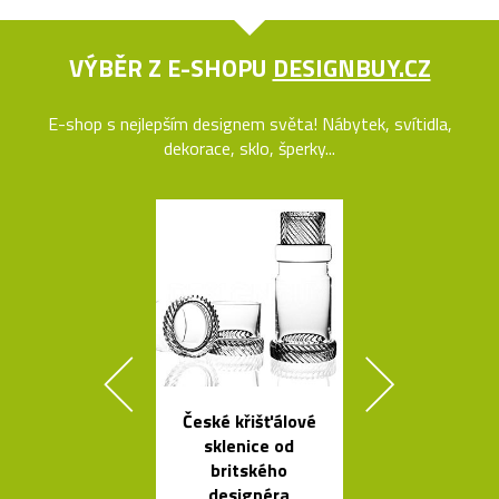
VÝBĚR Z E-SHOPU
DESIGNBUY.CZ
E-shop s nejlepším designem světa! Nábytek, svítidla,
dekorace, sklo, šperky...
České křišťálové
Svítící mrak 
sklenice od
XL od Fran
britského
Gehryho
designéra