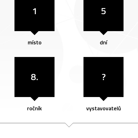
1
5
místo
dní
8.
?
ročník
vystavovatelů