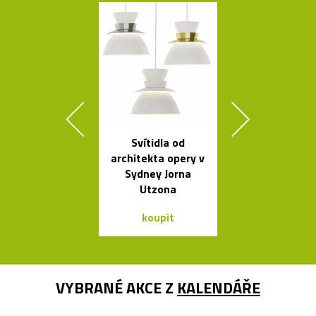
Svítidla od
Stolní skle
architekta opery v
mini skleníky
Sydney Jorna
Utzona
koupit
koupit
VYBRANÉ AKCE Z
KALENDÁŘE