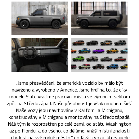
„Jsme přesvědčeni, že americké vozidlo by mělo být
navrženo a vyrobeno v Americe. Jsme hrdí na to, že díky
modelu Slate vracíme pracovní místa ve výrobním sektoru
zpět na Středozápad. Naše působnost je však mnohem širší.
Naše vozy jsou navrhovány v Kalifornii a Michiganu,
konstruovány v Michiganu a montovány na Středozápadě.
Náš tým je rozprostřen po celé zemi, od státu Washington
až po Floridu, a do všeho, co děláme, vnáší místní znalosti
a hrdost na své rodné město,“ dodává k vozu, který ujede