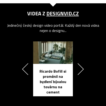
VIDEA Z
DESIGNVID.CZ
Jedinečný český design video portál. Každý den nová videa
nejen o designu...
Ricardo Bofill si
Přichází ten
proměnil na
propracovan
bydlení bývalou
elektronic
továrnu na
zápisník
cement
reMarkable