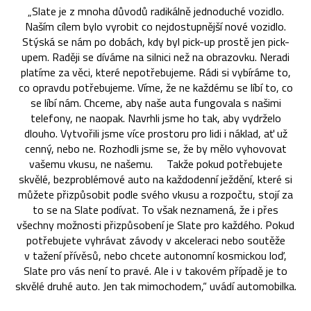
„Slate je z mnoha důvodů radikálně jednoduché vozidlo.
Naším cílem bylo vyrobit co nejdostupnější nové vozidlo.
Stýská se nám po dobách, kdy byl pick-up prostě jen pick-
upem. Raději se díváme na silnici než na obrazovku. Neradi
platíme za věci, které nepotřebujeme. Rádi si vybíráme to,
co opravdu potřebujeme. Víme, že ne každému se líbí to, co
se líbí nám. Chceme, aby naše auta fungovala s našimi
telefony, ne naopak. Navrhli jsme ho tak, aby vydrželo
dlouho. Vytvořili jsme více prostoru pro lidi i náklad, ať už
cenný, nebo ne. Rozhodli jsme se, že by mělo vyhovovat
vašemu vkusu, ne našemu. Takže pokud potřebujete
skvělé, bezproblémové auto na každodenní ježdění, které si
můžete přizpůsobit podle svého vkusu a rozpočtu, stojí za
to se na Slate podívat. To však neznamená, že i přes
všechny možnosti přizpůsobení je Slate pro každého. Pokud
potřebujete vyhrávat závody v akceleraci nebo soutěže
v tažení přívěsů, nebo chcete autonomní kosmickou loď,
Slate pro vás není to pravé. Ale i v takovém případě je to
skvělé druhé auto. Jen tak mimochodem,“ uvádí automobilka.