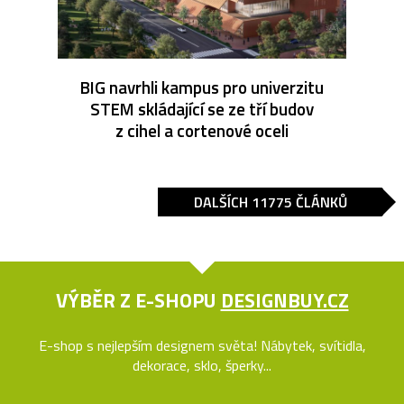
BIG navrhli kampus pro univerzitu
STEM skládající se ze tří budov
z cihel a cortenové oceli
DALŠÍCH 11775 ČLÁNKŮ
VÝBĚR Z E-SHOPU
DESIGNBUY.CZ
E-shop s nejlepším designem světa! Nábytek, svítidla,
dekorace, sklo, šperky...