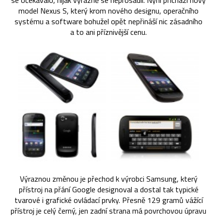
se očekávalo, nijak výrazně se neprosadil. Nyní přichází nový
model Nexus S, který krom nového designu, operačního
systému a software bohužel opět nepřináší nic zásadního
a to ani příznivější cenu.
Výraznou změnou je přechod k výrobci Samsung, který
přístroj na přání Google designoval a dostal tak typické
tvarové i grafické ovládací prvky. Přesně 129 gramů vážící
přístroj je celý černý, jen zadní strana má povrchovou úpravu