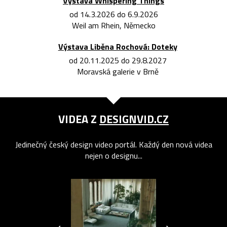
Výstava Whispering Things
od 14.3.2026 do 6.9.2026
Weil am Rhein, Německo
Výstava Liběna Rochová: Doteky
od 20.11.2025 do 29.8.2027
Moravská galerie v Brně
VIDEA Z
DESIGNVID.CZ
Jedinečný český design video portál. Každý den nová videa
nejen o designu...