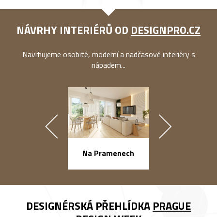
NÁVRHY INTERIÉRŮ OD
DESIGNPRO.CZ
Navrhujeme osobité, moderní a nadčasové interiéry s
nápadem...
náměstí Na Ba
Na Pramenech
DESIGNÉRSKÁ PŘEHLÍDKA
PRAGUE