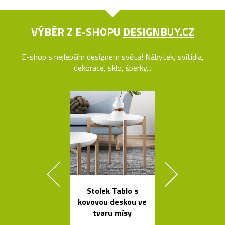
VÝBĚR Z E-SHOPU
DESIGNBUY.CZ
E-shop s nejlepším designem světa! Nábytek, svítidla,
dekorace, sklo, šperky...
Stolek Tablo s
Výkonné cy
kovovou deskou ve
svítilny o
tvaru mísy
Bookma