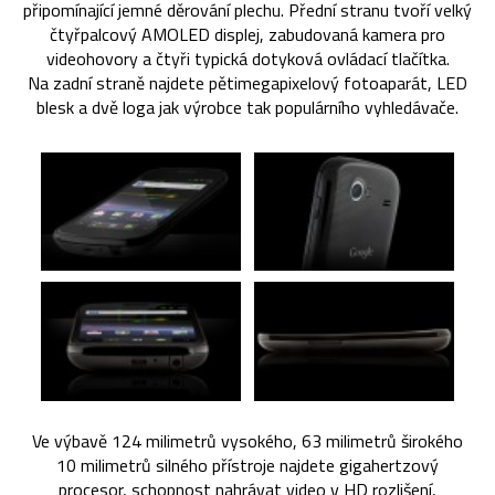
připomínající jemné děrování plechu. Přední stranu tvoří velký
čtyřpalcový AMOLED displej, zabudovaná kamera pro
videohovory a čtyři typická dotyková ovládací tlačítka.
Na zadní straně najdete pětimegapixelový fotoaparát, LED
blesk a dvě loga jak výrobce tak populárního vyhledávače.
Ve výbavě 124 milimetrů vysokého, 63 milimetrů širokého
10 milimetrů silného přístroje najdete gigahertzový
procesor, schopnost nahrávat video v HD rozlišení,