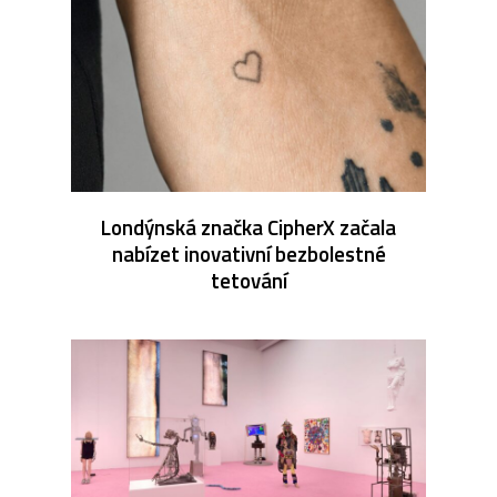
Londýnská značka CipherX začala
nabízet inovativní bezbolestné
tetování