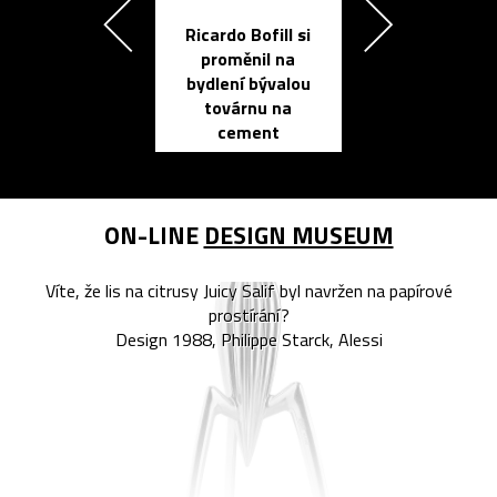
Ricardo Bofill si
Přichází ten
proměnil na
propracovan
bydlení bývalou
elektronic
továrnu na
zápisník
cement
reMarkable
ON-LINE
DESIGN MUSEUM
Víte, že lis na citrusy Juicy Salif byl navržen na papírové
prostírání?
Design 1988, Philippe Starck, Alessi