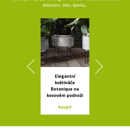
dekorace, sklo, šperky...
Elegantní
Stolní skle
květináče
mini skleníky
Botanique na
kovovém podnoži
koupit
koupit