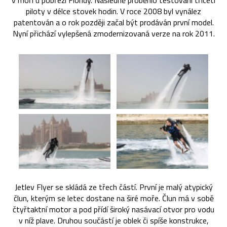
v moři u pobřeží Floridy. Následně proběhlo testování třiceti
piloty v délce stovek hodin. V roce 2008 byl vynález
patentován a o rok později začal být prodáván první model.
Nyní přichází vylepšená zmodernizovaná verze na rok 2011.
Jetlev Flyer se skládá ze třech částí. První je malý atypický
člun, kterým se letec dostane na širé moře. Člun má v sobě
čtyřtaktní motor a pod přídí široký nasávací otvor pro vodu
v níž plave. Druhou součástí je oblek či spíše konstrukce,