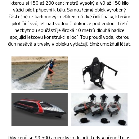
kterou si 150 až 200 centimetrů vysoký a 40 až 150 kilo
vážící pilot připevní k tělu. Samozřejmě oblek vyrobený
částečně i z karbonových vláken má dvě řídící páky, kterým
pilot řídí svůj let nad vodou či dokonce pod vodou. Třetí
nezbytnou součástí je široká 10 metrů dlouhá hadice
spojující letcovu konstrukci s lodí. Tou proudí voda, kterou
člun nasává a trysky v obleku vytlačují, čímž umožňují létat.
Díky ceně se 99 500 amerických dolarů, tedy v přepočtu asi