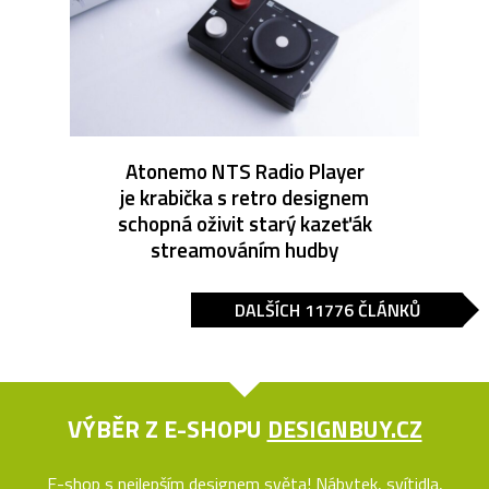
Atonemo NTS Radio Player
je krabička s retro designem
schopná oživit starý kazeťák
streamováním hudby
DALŠÍCH 11776 ČLÁNKŮ
VÝBĚR Z E-SHOPU
DESIGNBUY.CZ
E-shop s nejlepším designem světa! Nábytek, svítidla,