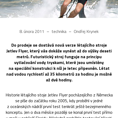
8. února 2011
technika
Ondřej Krynek
Do prodeje se dostává nová verze létajícího stroje
Jetlev Flyer, který vás dokáže vynést až do výšky deseti
metrů. Futuristický stroj funguje na principu
vytlačování vody tryskami, které jsou umístěny
na speciální konstrukci k níž je letec připevněn. Létat
nad vodou rychlostí až 35 kilometrů za hodinu je možné
až dvě hodiny.
Historie létajícího stoje Jetlev Flyer pocházejícího z Německa
se píše do začátku roku 2005, kdy proběhl v jedné
z oceánských nádrží první test tenkrát ještě bezejmenného
konceptu. Jen o dva měsíce později se konal první test přímo