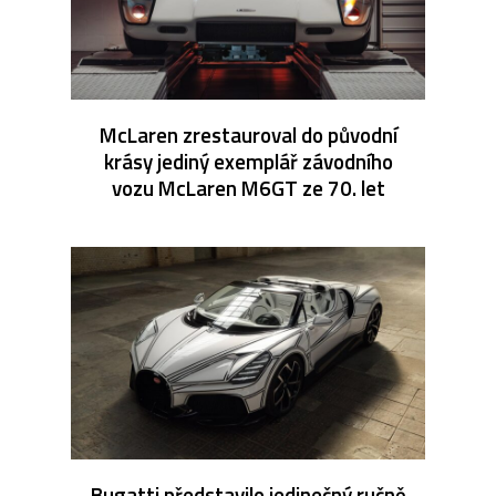
McLaren zrestauroval do původní
krásy jediný exemplář závodního
vozu McLaren M6GT ze 70. let
Bugatti představilo jedinečný ručně