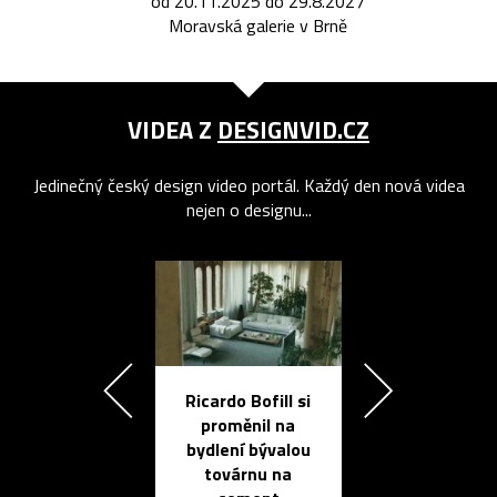
od 20.11.2025 do 29.8.2027
Moravská galerie v Brně
VIDEA Z
DESIGNVID.CZ
Jedinečný český design video portál. Každý den nová videa
nejen o designu...
Ricardo Bofill si
Přichází ten
proměnil na
propracovan
bydlení bývalou
elektronic
továrnu na
zápisník