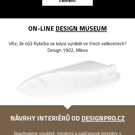
cement
reMarkable
ON-LINE
DESIGN MUSEUM
Víte, že nůž Rybička se kdysi vyráběl ve třech velikostech?
Design 1902, Mikov
NÁVRHY INTERIÉRŮ OD
DESIGNPRO.CZ
Navrhujeme osobité, moderní a nadčasové interiéry s