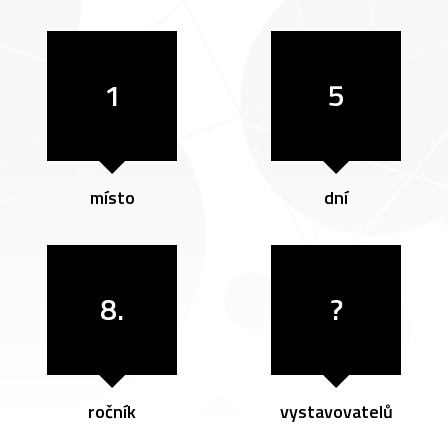
1
5
místo
dní
8.
?
ročník
vystavovatelů