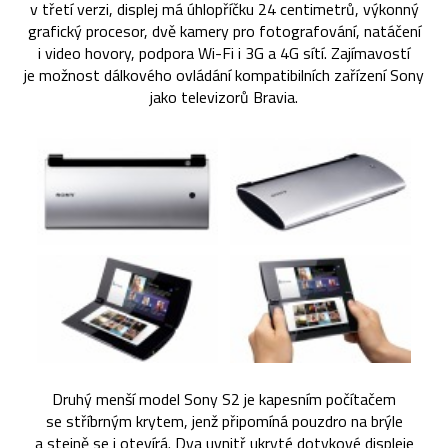
v třetí verzi, displej má úhlopříčku 24 centimetrů, výkonný
grafický procesor, dvě kamery pro fotografování, natáčení
i video hovory, podpora Wi-Fi i 3G a 4G sítí. Zajímavostí
je možnost dálkového ovládání kompatibilních zařízení Sony
jako televizorů Bravia.
Druhý menší model Sony S2 je kapesním počítačem
se stříbrným krytem, jenž připomíná pouzdro na brýle
a stejně se i otevírá. Dva uvnitř ukryté dotykové displeje