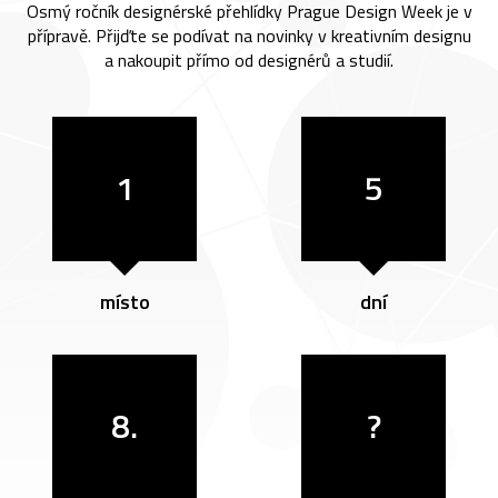
Osmý ročník designérské přehlídky Prague Design Week je v
přípravě. Přijďte se podívat na novinky v kreativním designu
a nakoupit přímo od designérů a studií.
1
5
místo
dní
8.
?