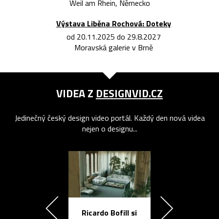
Weil am Rhein, Německo
Výstava Liběna Rochová: Doteky
od 20.11.2025 do 29.8.2027
Moravská galerie v Brně
VIDEA Z
DESIGNVID.CZ
Jedinečný český design video portál. Každý den nová videa
nejen o designu...
Ricardo Bofill si
Přichází ten