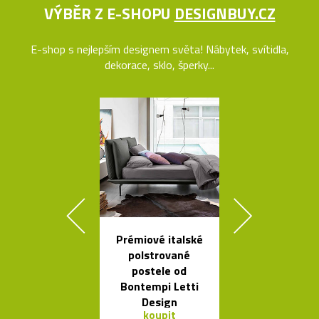
VÝBĚR Z E-SHOPU
DESIGNBUY.CZ
E-shop s nejlepším designem světa! Nábytek, svítidla,
dekorace, sklo, šperky...
Prémiové italské
Česká porcel
polstrované
miska ve tv
postele od
loďky
Bontempi Letti
Design
koupit
koupit