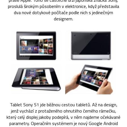
právě Apple. Toho se částečně drží japonská značka Sony,
proslulá širokým působením v elektronice, když představila
dva nové dotykové počítače podle nich s jedinečným
designem.
Tablet Sony S1 jde běžnou cestou tabletů. Až na design,
jenž vychází z protaženého ohnutého černého rámečku,
který celý displej jakoby podepírá, v něm najdeme očekávané
parametry. Operačním systémem je nový Google Android