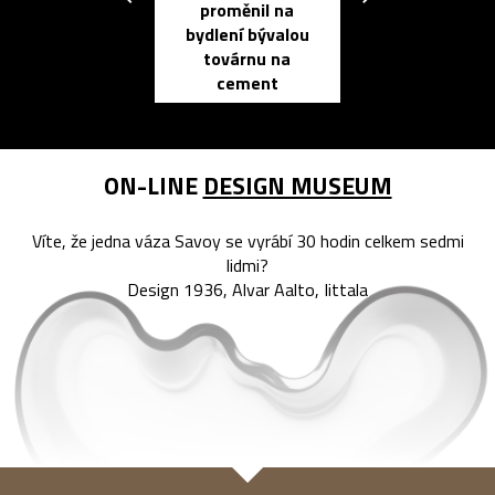
proměnil na
propracovan
bydlení bývalou
elektronic
továrnu na
zápisník
cement
reMarkable
ON-LINE
DESIGN MUSEUM
Víte, že jedna váza Savoy se vyrábí 30 hodin celkem sedmi
lidmi?
Design 1936, Alvar Aalto, Iittala