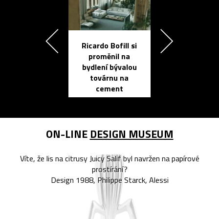
Ricardo Bofill si
Přichází ten
proměnil na
propracovan
bydlení bývalou
elektronic
továrnu na
zápisník
cement
reMarkable
ON-LINE
DESIGN MUSEUM
Víte, že lis na citrusy Juicy Salif byl navržen na papírové
prostírání?
Design 1988, Philippe Starck, Alessi