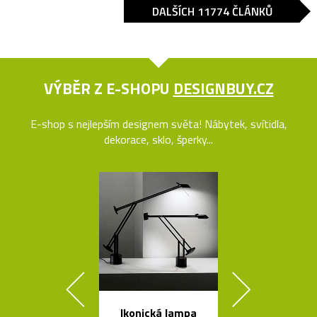
DALŠÍCH 11774 ČLÁNKŮ
VÝBĚR Z E-SHOPU
DESIGNBUY.CZ
E-shop s nejlepším designem světa! Nábytek, svítidla,
dekorace, sklo, šperky...
Ikonická lampa
Poctivé hlin