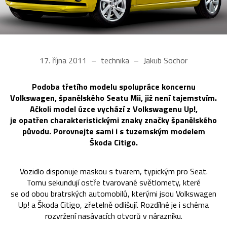
17. října 2011
technika
Jakub Sochor
Podoba třetího modelu spolupráce koncernu
Volkswagen, španělského Seatu Mii, již není tajemstvím.
Ačkoli model úzce vychází z Volkswagenu Up!,
je opatřen charakteristickými znaky značky španělského
původu. Porovnejte sami i s tuzemským modelem
Škoda Citigo.
Vozidlo disponuje maskou s tvarem, typickým pro Seat.
Tomu sekundují ostře tvarované světlomety, které
se od obou bratrských automobilů, kterými jsou Volkswagen
Up! a Škoda Citigo, zřetelně odlišují. Rozdílné je i schéma
rozvržení nasávacích otvorů v nárazníku.