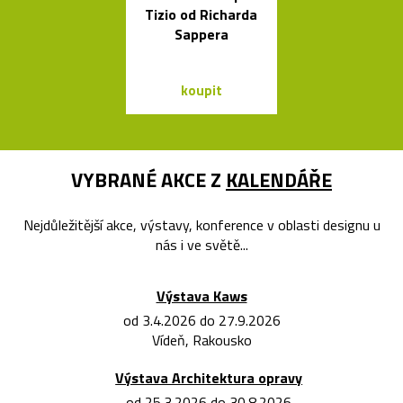
Tizio od Richarda
věšáky Arro
Sappera
černé a bí
koupit
koupit
VYBRANÉ AKCE Z
KALENDÁŘE
Nejdůležitější akce, výstavy, konference v oblasti designu u
nás i ve světě...
Výstava Kaws
od 3.4.2026 do 27.9.2026
Vídeň, Rakousko
Výstava Architektura opravy
od 25.3.2026 do 30.8.2026