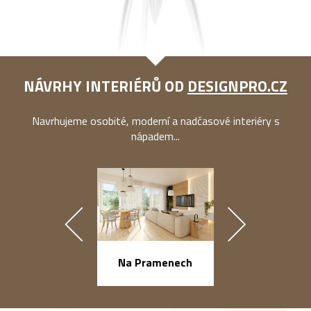
NÁVRHY INTERIÉRŮ OD
DESIGNPRO.CZ
Navrhujeme osobité, moderní a nadčasové interiéry s
nápadem...
náměstí Na Ba
Na Pramenech