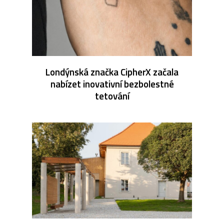
Londýnská značka CipherX začala
nabízet inovativní bezbolestné
tetování