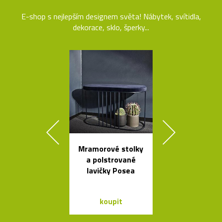
E-shop s nejlepším designem světa! Nábytek, svítidla,
dekorace, sklo, šperky...
Mramorové stolky
Ručně vyro
a polstrované
dřevěné soš
lavičky Posea
Dánska
koupit
koupit