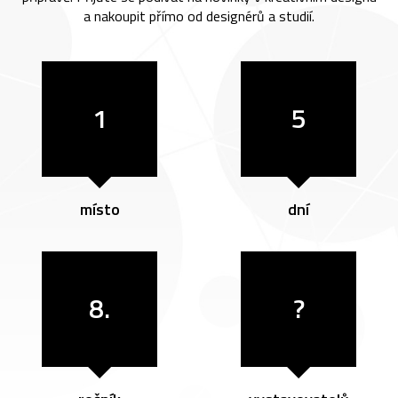
a nakoupit přímo od designérů a studií.
1
5
místo
dní
8.
?