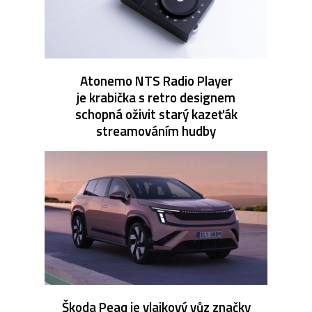
Atonemo NTS Radio Player
je krabička s retro designem
schopná oživit starý kazeťák
streamováním hudby
Škoda Peaq je vlajkový vůz značky