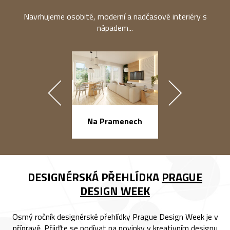
Navrhujeme osobité, moderní a nadčasové interiéry s
nápadem...
náměstí Na Ba
Na Pramenech
DESIGNÉRSKÁ PŘEHLÍDKA
PRAGUE
DESIGN WEEK
Osmý ročník designérské přehlídky Prague Design Week je v
přípravě. Přijďte se podívat na novinky v kreativním designu