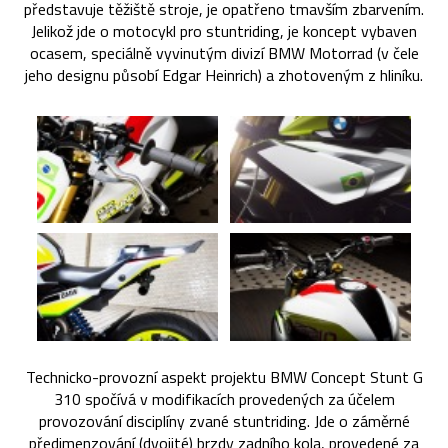
představuje těžiště stroje, je opatřeno tmavším zbarvením.
Jelikož jde o motocykl pro stuntriding, je koncept vybaven
ocasem, speciálně vyvinutým divizí BMW Motorrad (v čele
jeho designu působí Edgar Heinrich) a zhotoveným z hliníku.
Technicko-provozní aspekt projektu BMW Concept Stunt G
310 spočívá v modifikacích provedených za účelem
provozování disciplíny zvané stuntriding. Jde o záměrné
předimenzování (dvojité) brzdy zadního kola, provedené za