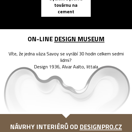
továrnu na
zápisník
cement
reMarkable
ON-LINE
DESIGN MUSEUM
Víte, že jedna váza Savoy se vyrábí 30 hodin celkem sedmi
lidmi?
Design 1936, Alvar Aalto, Iittala
NÁVRHY INTERIÉRŮ OD
DESIGNPRO.CZ