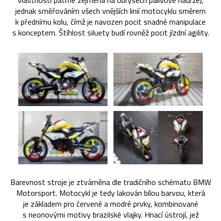
vlastnosti patrné zejména na obrysech palivové nádrže),
jednak směřováním všech vnějších linií motocyklu směrem
k přednímu kolu, čímž je navozen pocit snadné manipulace
s konceptem. Štíhlost siluety budí rovněž pocit jízdní agility.
Barevnost stroje je ztvárněna dle tradičního schématu BMW
Motorsport. Motocykl je tedy lakován bílou barvou, která
je základem pro červené a modré prvky, kombinované
s neonovými motivy brazilské vlajky. Hnací ústrojí, jež