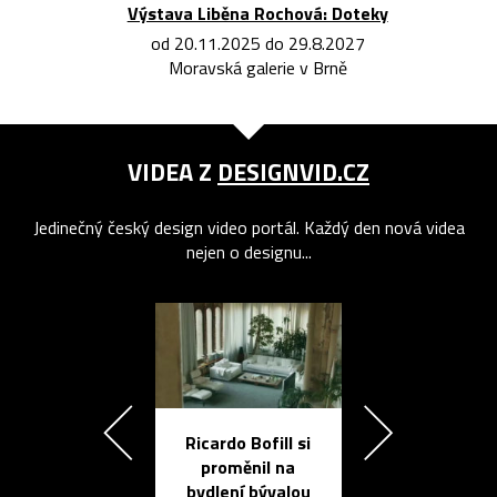
Výstava Liběna Rochová: Doteky
od 20.11.2025 do 29.8.2027
Moravská galerie v Brně
VIDEA Z
DESIGNVID.CZ
Jedinečný český design video portál. Každý den nová videa
nejen o designu...
Ricardo Bofill si
Přichází ten
proměnil na
propracovan
bydlení bývalou
elektronic