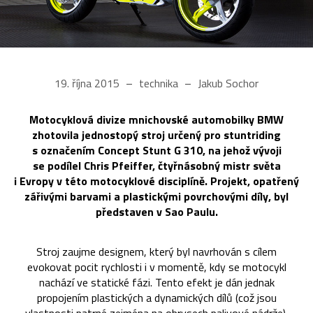
19. října 2015
technika
Jakub Sochor
Motocyklová divize mnichovské automobilky BMW
zhotovila jednostopý stroj určený pro stuntriding
s označením Concept Stunt G 310, na jehož vývoji
se podílel Chris Pfeiffer, čtyřnásobný mistr světa
i Evropy v této motocyklové disciplíně. Projekt, opatřený
zářivými barvami a plastickými povrchovými díly, byl
představen v Sao Paulu.
Stroj zaujme designem, který byl navrhován s cílem
evokovat pocit rychlosti i v momentě, kdy se motocykl
nachází ve statické fázi. Tento efekt je dán jednak
propojením plastických a dynamických dílů (což jsou