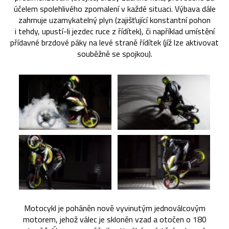
účelem spolehlivého zpomalení v každé situaci. Výbava dále
zahrnuje uzamykatelný plyn (zajišťující konstantní pohon
i tehdy, upustí-li jezdec ruce z řídítek), či například umístění
přídavné brzdové páky na levé straně řídítek (jíž lze aktivovat
souběžně se spojkou).
Motocykl je poháněn nově vyvinutým jednoválcovým
motorem, jehož válec je skloněn vzad a otočen o 180