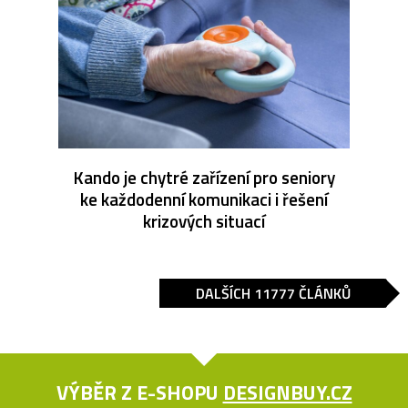
Kando je chytré zařízení pro seniory
ke každodenní komunikaci i řešení
krizových situací
DALŠÍCH 11777 ČLÁNKŮ
VÝBĚR Z E-SHOPU
DESIGNBUY.CZ