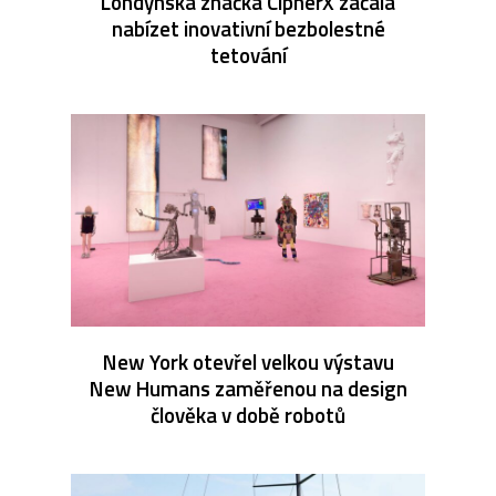
Londýnská značka CipherX začala
nabízet inovativní bezbolestné
tetování
New York otevřel velkou výstavu
New Humans zaměřenou na design
člověka v době robotů