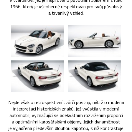
v tvarosloví, jež je inspirováno původním Spiderem z roku
1966, který je všeobecně respektován pro svůj působivý
a trvanlivý vzhled.
Nejde však o retrospektivní tvůrčí postup, nýbrž o moderní
interpretaci historických znaků, jež vyústila v moderní
automobil, vyznačující se adekvátním rozvržením proporcí
a optimálními karosářskými objemy. Jejich dynamičnost
je vyjádřena především dlouhou kapotou, s níž kontrastuje