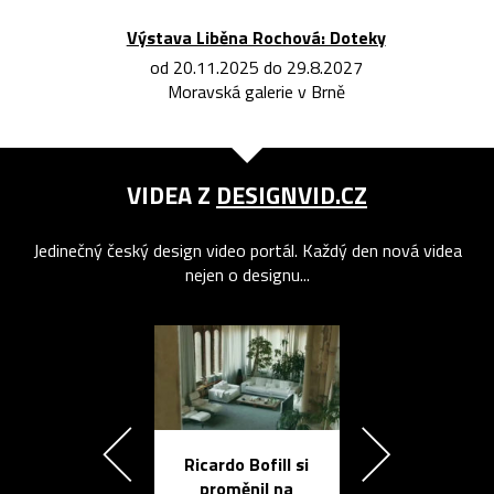
Výstava Liběna Rochová: Doteky
od 20.11.2025 do 29.8.2027
Moravská galerie v Brně
VIDEA Z
DESIGNVID.CZ
Jedinečný český design video portál. Každý den nová videa
nejen o designu...
Ricardo Bofill si
Přichází ten
proměnil na
propracovan