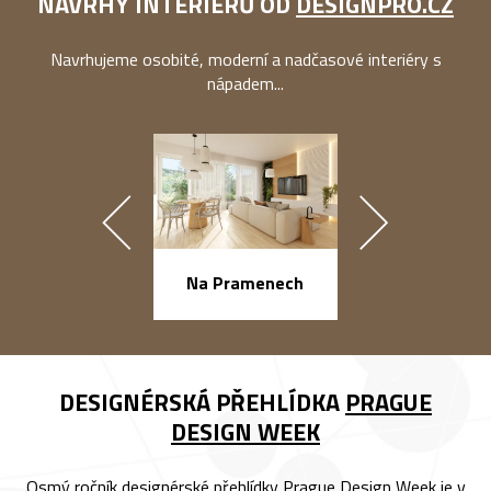
NÁVRHY INTERIÉRŮ OD
DESIGNPRO.CZ
Navrhujeme osobité, moderní a nadčasové interiéry s
nápadem...
náměstí Na Ba
Na Pramenech
DESIGNÉRSKÁ PŘEHLÍDKA
PRAGUE
DESIGN WEEK
Osmý ročník designérské přehlídky Prague Design Week je v