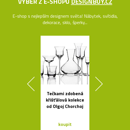
VÝBĚR Z E-SHOPU
DESIGNBUY.CZ
E-shop s nejlepším designem světa! Nábytek, svítidla,
dekorace, sklo, šperky...
Tečkami zdobená
Čeští sklen
křišťálová kolekce
ptáci jako sví
od Olgoj Chorchoj
Night Bir
koupit
koupit