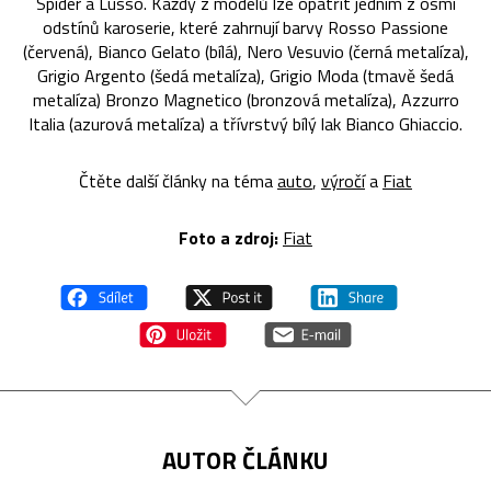
Spider a Lusso. Každý z modelů lze opatřit jedním z osmi
odstínů karoserie, které zahrnují barvy Rosso Passione
(červená), Bianco Gelato (bílá), Nero Vesuvio (černá metalíza),
Grigio Argento (šedá metalíza), Grigio Moda (tmavě šedá
metalíza) Bronzo Magnetico (bronzová metalíza), Azzurro
Italia (azurová metalíza) a třívrstvý bílý lak Bianco Ghiaccio.
Čtěte další články na téma
auto
,
výročí
a
Fiat
Foto a zdroj:
Fiat
AUTOR ČLÁNKU