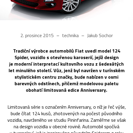
2. prosince 2015
technika
Jakub Sochor
Tradiční výrobce automobilů Fiat uvedl model 124
Spider, vozidlo s otevřenou karoserií, jejíž design
je moderní interpretací kultovního vozu z šedesátých
let minulého století. Vůz, jenž byl navržen v turínském
stylistickém centru značky, bude nabízen v osmi
barevných odstínech, přičemž modelovou paletu
obohatí limitovaná edice Anniversary.
Limitovaná série s označením Anniversary, o níž je řeč výše,
bude čítat 124 kusů, zhotovených na počest původního
vozidla, navrženého ve studiu Pininfarina. Zaměřme se však
na design vozidla v obecné rovině. Automobil spočívá