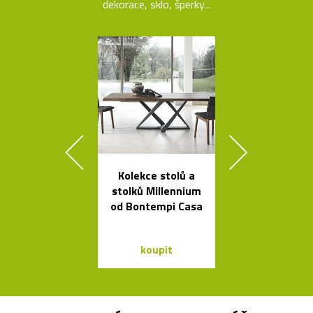
dekorace, sklo, šperky...
Kolekce stolů a
České křišťá
stolků Millennium
sklenice 
od Bontempi Casa
Ronyho Ple
koupit
koupit