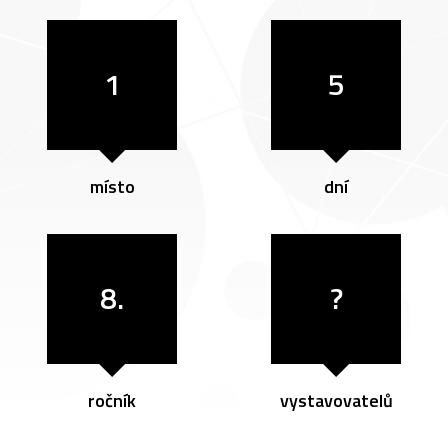
1
5
místo
dní
8.
?
ročník
vystavovatelů