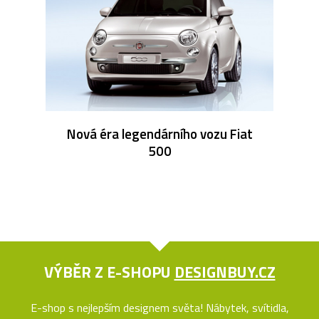
Nová éra legendárního vozu Fiat
500
VÝBĚR Z E-SHOPU
DESIGNBUY.CZ
E-shop s nejlepším designem světa! Nábytek, svítidla,