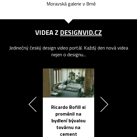
Moravská galerie v Brně
VIDEA Z
DESIGNVID.CZ
Jedinečný český design video portál. Každý den nová videa
nejen o designu...
Ricardo Bofill si
Přichází ten
proměnil na
propracovan
bydlení bývalou
elektronic
továrnu na
zápisník
cement
reMarkable