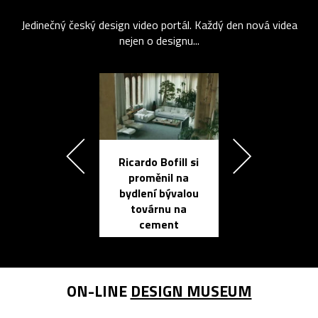
Jedinečný český design video portál. Každý den nová videa
nejen o designu...
Ricardo Bofill si
Přichází ten
proměnil na
propracovan
bydlení bývalou
elektronic
továrnu na
zápisník
cement
reMarkable
ON-LINE
DESIGN MUSEUM