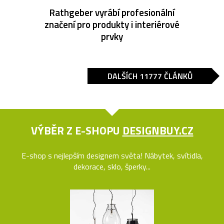
Rathgeber vyrábí profesionální
značení pro produkty i interiérové
prvky
DALŠÍCH 11777 ČLÁNKŮ
VÝBĚR Z E-SHOPU
DESIGNBUY.CZ
E-shop s nejlepším designem světa! Nábytek, svítidla,
dekorace, sklo, šperky...