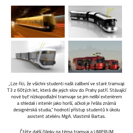
„Lze říci, že všichni studenti našli zalíbení ve staré tramvaji
T3 z 60tých let, která dle jejich slov do Prahy patří. Stávající
nové byť nízkopodlažní tramvaje se jim nelíbí exteriérem
a shledali i interiér jako horší, ačkoli je řešila známá
designérská studia,“ hodnotí přístup studentů k úkolu
asistent ateliéru MgA. Vlastimil Bartas.
Čtěte další články na téma
tramvaj
a
UMPRUM