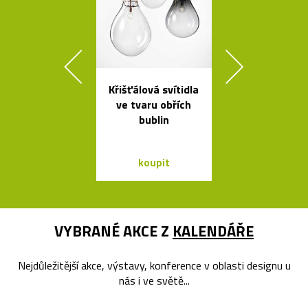
Křišťálová svítidla
Závěsná
ve tvaru obřích
bambuso
bublin
svítidla Bamb
dvou tvare
koupit
koupit
VYBRANÉ AKCE Z
KALENDÁŘE
Nejdůležitější akce, výstavy, konference v oblasti designu u
nás i ve světě...