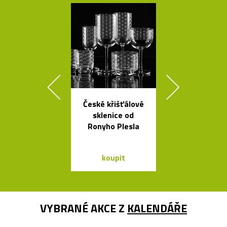
České křišťálové
Prémiové ita
sklenice od
polstrova
Ronyho Plesla
postele o
Bontempi Le
Design
koupit
koupit
VYBRANÉ AKCE Z
KALENDÁŘE