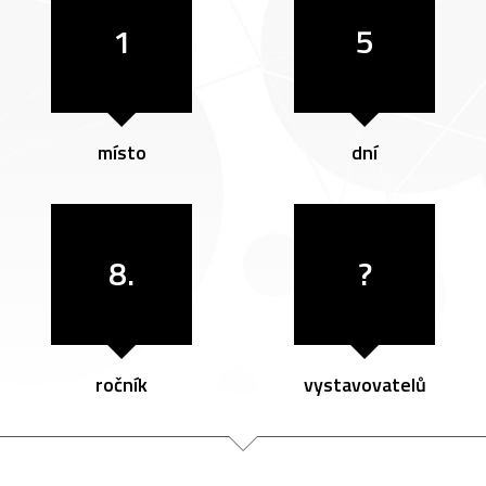
1
5
místo
dní
8.
?
ročník
vystavovatelů