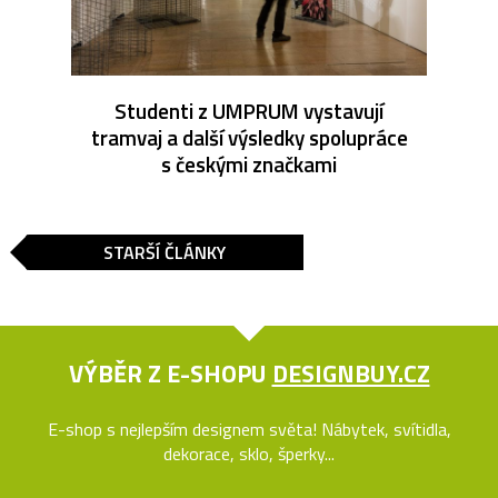
Studenti z UMPRUM vystavují
tramvaj a další výsledky spolupráce
s českými značkami
STARŠÍ ČLÁNKY
VÝBĚR Z E-SHOPU
DESIGNBUY.CZ
E-shop s nejlepším designem světa! Nábytek, svítidla,
dekorace, sklo, šperky...