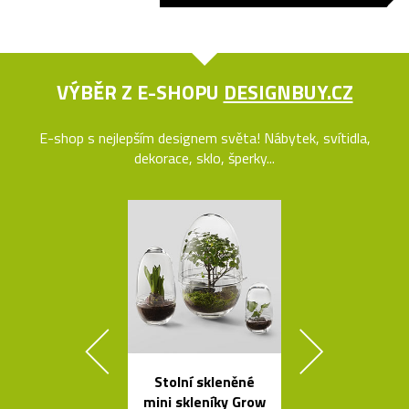
VÝBĚR Z E-SHOPU
DESIGNBUY.CZ
E-shop s nejlepším designem světa! Nábytek, svítidla,
dekorace, sklo, šperky...
Stolní skleněné
Závěsná svít
mini skleníky Grow
Grape inspir