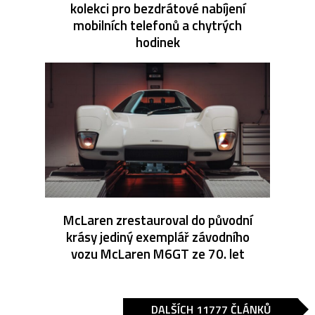
kolekci pro bezdrátové nabíjení
mobilních telefonů a chytrých
hodinek
McLaren zrestauroval do původní
krásy jediný exemplář závodního
vozu McLaren M6GT ze 70. let
DALŠÍCH 11777 ČLÁNKŮ