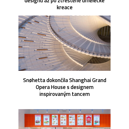
designu až po ztřeštěné umělecké
kreace
Snøhetta dokončila Shanghai Grand
Opera House s designem
inspirovaným tancem