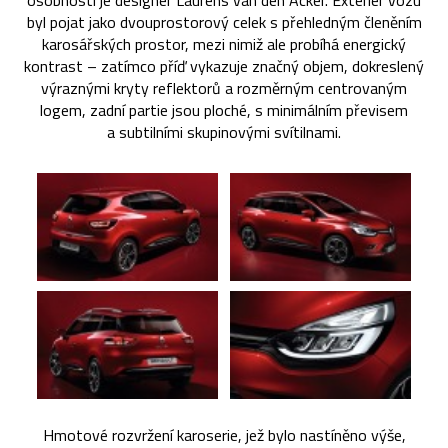
osobností je designér Laurens van den Acker. Exteriér vozu
byl pojat jako dvouprostorový celek s přehledným členěním
karosářských prostor, mezi nimiž ale probíhá energický
kontrast – zatímco příď vykazuje značný objem, dokreslený
výraznými kryty reflektorů a rozměrným centrovaným
logem, zadní partie jsou ploché, s minimálním převisem
a subtilními skupinovými svítilnami.
Hmotové rozvržení karoserie, jež bylo nastíněno výše,