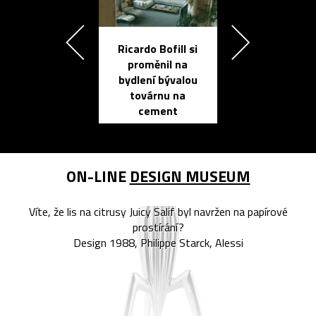
Ricardo Bofill si
Přichází ten
proměnil na
propracovan
bydlení bývalou
elektronic
továrnu na
zápisník
cement
reMarkable
ON-LINE
DESIGN MUSEUM
Víte, že lis na citrusy Juicy Salif byl navržen na papírové
prostírání?
Design 1988, Philippe Starck, Alessi