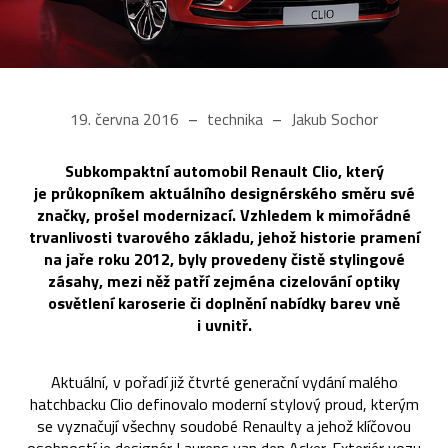
19. června 2016
technika
Jakub Sochor
Subkompaktní automobil Renault Clio, který
je průkopníkem aktuálního designérského směru své
značky, prošel modernizací. Vzhledem k mimořádné
trvanlivosti tvarového základu, jehož historie pramení
na jaře roku 2012, byly provedeny čistě stylingové
zásahy, mezi něž patří zejména cizelování optiky
osvětlení karoserie či doplnění nabídky barev vně
i uvnitř.
Aktuální, v pořadí již čtvrté generační vydání malého
hatchbacku Clio definovalo moderní stylový proud, kterým
se vyznačují všechny soudobé Renaulty a jehož klíčovou