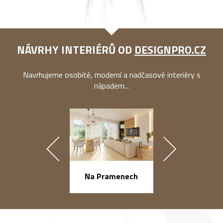
NÁVRHY INTERIÉRŮ OD
DESIGNPRO.CZ
Navrhujeme osobité, moderní a nadčasové interiéry s
nápadem...
náměstí Na Ba
Na Pramenech