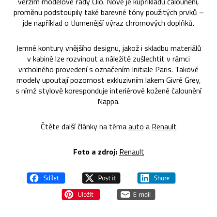
verzím modelové řady Clio. Nové je kupříkladu čalounění,
proměnu podstoupily také barevné tóny použitých prvků –
jde například o tlumenější výraz chromových doplňků.
Jemné kontury vnějšího designu, jakož i skladbu materiálů
v kabině lze rozvinout a náležitě zušlechtit v rámci
vrcholného provedení s označením Initiale Paris. Takové
modely upoutají pozornost exkluzivním lakem Givré Grey,
s nímž stylově koresponduje interiérové kožené čalounění
Nappa.
Čtěte další články na téma
auto
a
Renault
Foto a zdroj:
Renault