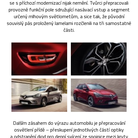
se s příchozí modernizací nijak nemění. Tvůrci přepracovali
provozně funkční pole sdružující nasávací vstup a segment
určený mlhovým světlometům, a sice tak, že původní
souvislý pás proložený lamelami rozčlenili na tři samostatné
části.
Dalším zásahem do výrazu automobilu je přepracování
osvětlení přídě – přeskupení jednotlivých částí optiky
a odstranění diod pro denní svícení ze spojnice mezi kryty