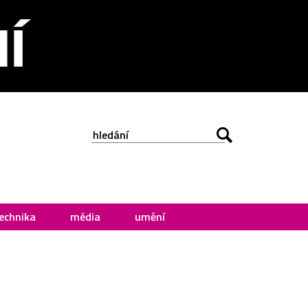
echnika
média
umění