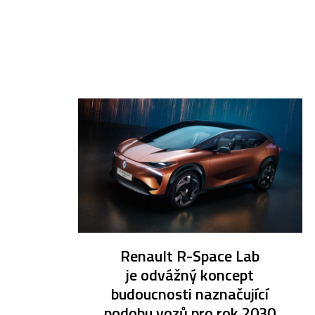
Renault R-Space Lab
je odvážný koncept
budoucnosti naznačující
podobu vozů pro rok 2030