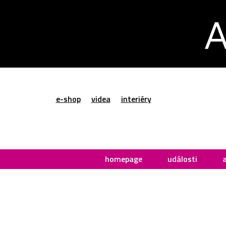
e-shop
videa
interiéry
homepage
události