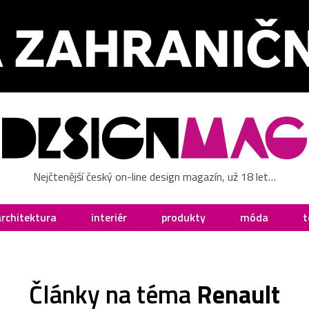
Nejčtenější český on-line design magazín, už 18 let…
architektura
interiér
produkty
móda
t
Články na téma
Renault