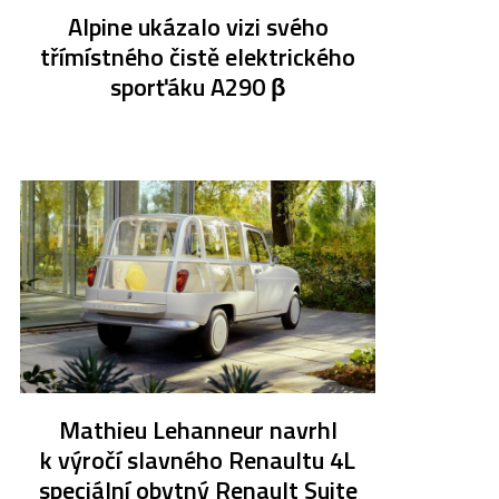
Alpine ukázalo vizi svého
třímístného čistě elektrického
sporťáku A290 β
Mathieu Lehanneur navrhl
k výročí slavného Renaultu 4L
speciální obytný Renault Suite