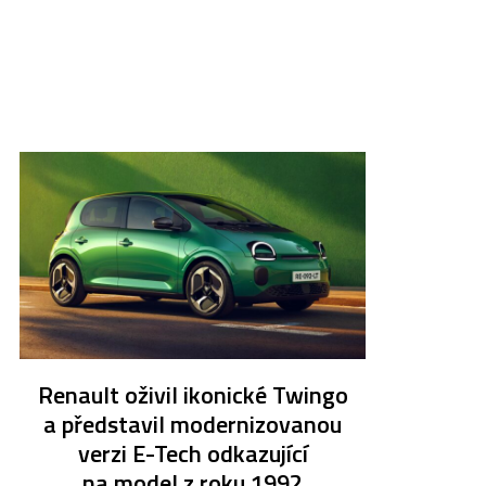
Renault oživil ikonické Twingo
a představil modernizovanou
verzi E-Tech odkazující
na model z roku 1992