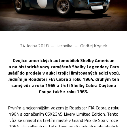
24. ledna 2018
technika
Ondřej Krynek
Dvojice amerických automobilek Shelby American
a na historické vozy zaměřená Shelby Legendary Cars
uvádí do prodeje v aukci trojici limitovaných edicí vozů.
Jedním je Roadster FIA Cobra z roku 1964, druhým ten
samý vůz z roku 1965 a třetí Shelby Cobra Daytona
Coupe také z roku 1965.
Prvním a nejcennějším vozem je Roadster FIA Cobra z roku
1964 s označením CSX2345 Livery Limited Edition. Tento
vůz se umístil na třetím místě v Grand Prix de Spa v roce
1964, ale celkově se tyto typy vozů umístili v obdobných