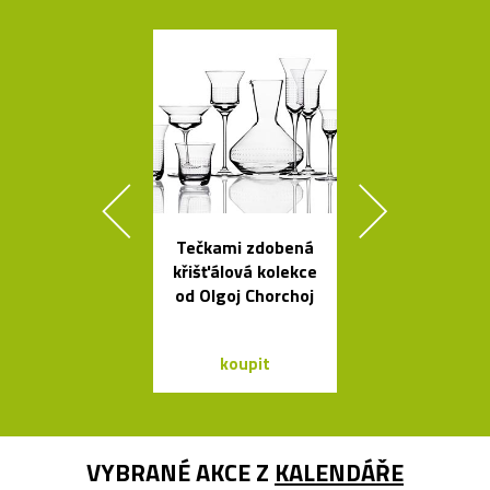
Tečkami zdobená
Křišťálová sví
křišťálová kolekce
ve tvaru ob
od Olgoj Chorchoj
bublin
koupit
koupit
VYBRANÉ AKCE Z
KALENDÁŘE