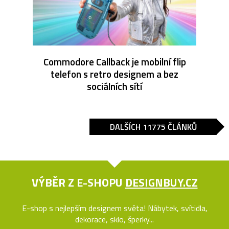
Commodore Callback je mobilní flip
telefon s retro designem a bez
sociálních sítí
DALŠÍCH 11775 ČLÁNKŮ
VÝBĚR Z E-SHOPU
DESIGNBUY.CZ
E-shop s nejlepším designem světa! Nábytek, svítidla,
dekorace, sklo, šperky...