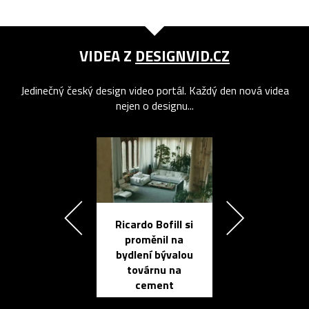
VIDEA Z
DESIGNVID.CZ
Jedinečný český design video portál. Každý den nová videa
nejen o designu...
Ricardo Bofill si
Přichází ten
proměnil na
propracovan
bydlení bývalou
elektronic
továrnu na
zápisník
cement
reMarkable