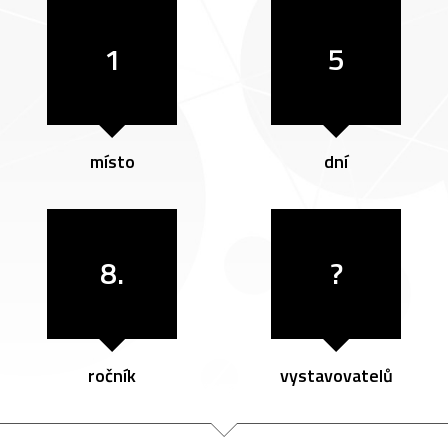
1
5
místo
dní
8.
?
ročník
vystavovatelů