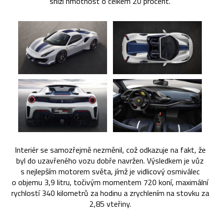
sníží hmotnost o celkem 20 procent.
Interiér se samozřejmě nezměnil, což odkazuje na fakt, že
byl do uzavřeného vozu dobře navržen. Výsledkem je vůz
s nejlepším motorem světa, jímž je vidlicový osmiválec
o objemu 3,9 litru, točivým momentem 720 koní, maximální
rychlostí 340 kilometrů za hodinu a zrychlením na stovku za
2,85 vteřiny.