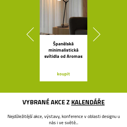
Španělská
Kolekce kovo
minimalistická
mís La Sta
svítidla od Aromas
dello Sciro
koupit
koupit
VYBRANÉ AKCE Z
KALENDÁŘE
Nejdůležitější akce, výstavy, konference v oblasti designu u
nás i ve světě...