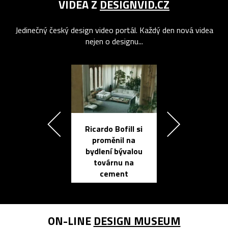
VIDEA Z
DESIGNVID.CZ
Jedinečný český design video portál. Každý den nová videa
nejen o designu...
Ricardo Bofill si
Přichází ten
proměnil na
propracovan
bydlení bývalou
elektronic
továrnu na
zápisník
cement
reMarkable
ON-LINE
DESIGN MUSEUM