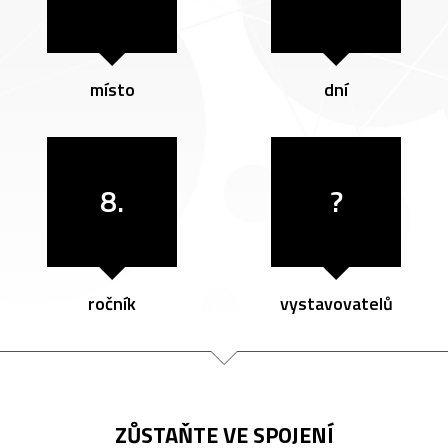
místo
dní
8.
?
ročník
vystavovatelů
ZŮSTAŇTE VE SPOJENÍ