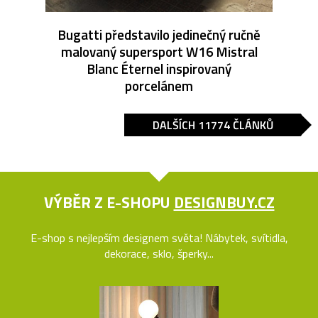
Bugatti představilo jedinečný ručně
malovaný supersport W16 Mistral
Blanc Éternel inspirovaný
porcelánem
DALŠÍCH 11774 ČLÁNKŮ
VÝBĚR Z E-SHOPU
DESIGNBUY.CZ
E-shop s nejlepším designem světa! Nábytek, svítidla,
dekorace, sklo, šperky...