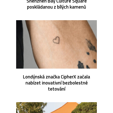
Shenzhen Bay Culture Square
poskládanou z bílých kamenů
Londýnská značka CipherX začala
nabízet inovativní bezbolestné
tetování