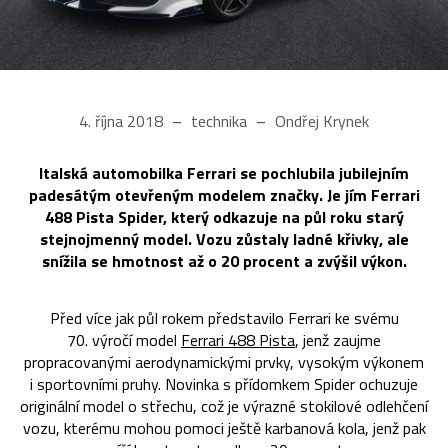
4. října 2018
technika
Ondřej Krynek
Italská automobilka Ferrari se pochlubila jubilejním
padesátým otevřeným modelem značky. Je jím Ferrari
488 Pista Spider, který odkazuje na půl roku starý
stejnojmenný model. Vozu zůstaly ladné křivky, ale
snížila se hmotnost až o 20 procent a zvýšil výkon.
Před více jak půl rokem představilo Ferrari ke svému
70. výročí model
Ferrari 488 Pista
, jenž zaujme
propracovanými aerodynamickými prvky, vysokým výkonem
i sportovními pruhy. Novinka s přídomkem Spider ochuzuje
originální model o střechu, což je výrazné stokilové odlehčení
vozu, kterému mohou pomoci ještě karbanová kola, jenž pak