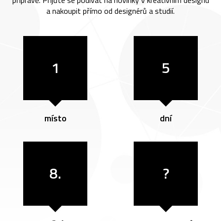
přípravě. Přijďte se podívat na novinky v kreativním designu
a nakoupit přímo od designérů a studií.
1
5
místo
dní
8.
?