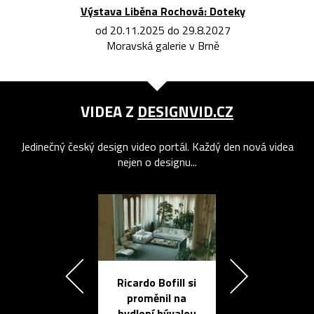
Výstava Liběna Rochová: Doteky
od 20.11.2025 do 29.8.2027
Moravská galerie v Brně
VIDEA Z
DESIGNVID.CZ
Jedinečný český design video portál. Každý den nová videa
nejen o designu...
Ricardo Bofill si
Přichází ten
proměnil na
propracovan
bydlení bývalou