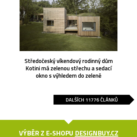
Středočeský víkendový rodinný dům
Kotini má zelenou střechu a sedací
okno s výhledem do zeleně
DALŠÍCH 11776 ČLÁNKŮ
VÝBĚR Z E-SHOPU
DESIGNBUY.CZ