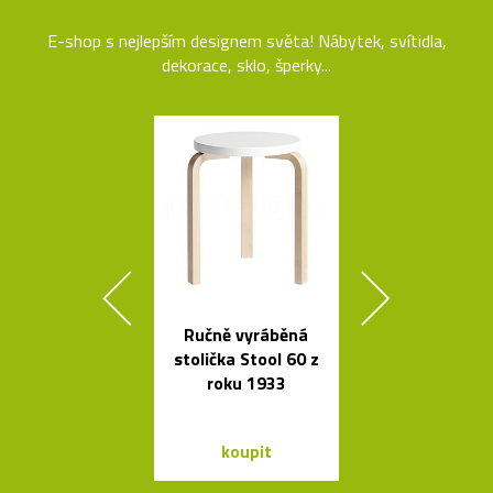
E-shop s nejlepším designem světa! Nábytek, svítidla,
dekorace, sklo, šperky...
Ručně vyráběná
Svítidla od A
stolička Stool 60 z
se španěls
roku 1933
vášní
koupit
koupit