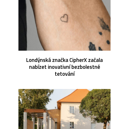
Londýnská značka CipherX začala
nabízet inovativní bezbolestné
tetování