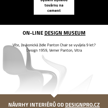
elektronic
továrnu na
zápisník
cement
reMarkable
ON-LINE
DESIGN MUSEUM
Víte, že ikonická židle Panton Chair se vyvíjela 9 let?
Design 1959, Verner Panton, Vitra
NÁVRHY INTERIÉRŮ OD
DESIGNPRO.CZ