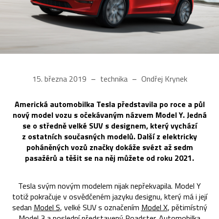
15. března 2019
technika
Ondřej Krynek
Americká automobilka Tesla představila po roce a půl
nový model vozu s očekávaným názvem Model Y. Jedná
se o středně velké SUV s designem, který vychází
z ostatních současných modelů. Další z elektricky
poháněných vozů značky dokáže svézt až sedm
pasažérů a těšit se na něj můžete od roku 2021.
Tesla svým novým modelem nijak nepřekvapila. Model Y
totiž pokračuje v osvědčeném jazyku designu, který má i její
sedan
Model S
, velké SUV s označením
Model X
, pětimístný
Model 3
a poslední představený
Roadster
. Automobilka