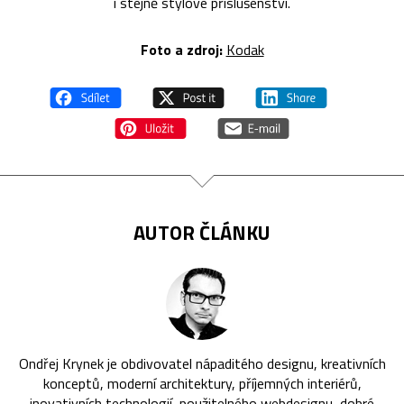
i stejně stylové příslušenství.
Foto a zdroj:
Kodak
AUTOR ČLÁNKU
Ondřej Krynek je obdivovatel nápaditého designu, kreativních
konceptů, moderní architektury, příjemných interiérů,
inovativních technologií, použitelného webdesignu, dobré