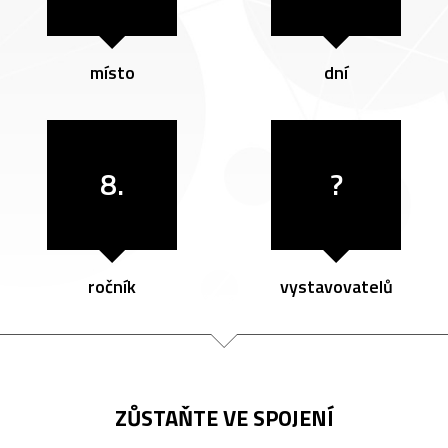
místo
dní
8.
?
ročník
vystavovatelů
ZŮSTAŇTE VE SPOJENÍ