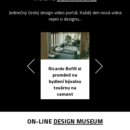
Jedinečný český design video portál. Každý den nová videa
nejen o designu...
Ricardo Bofill si
Přichází ten
proměnil na
propracovan
bydlení bývalou
elektronic
továrnu na
zápisník
cement
reMarkable
ON-LINE
DESIGN MUSEUM