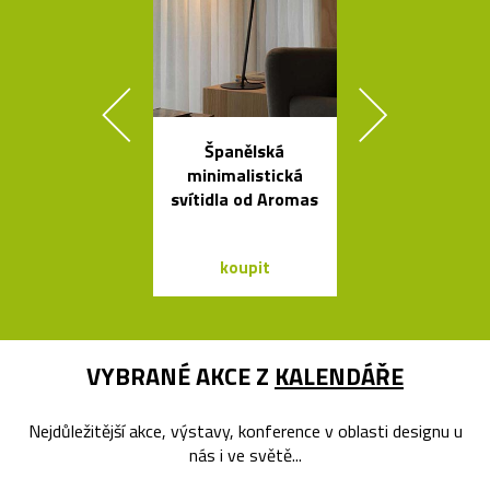
Španělská
Ručně vyráb
minimalistická
stolička Stool
svítidla od Aromas
roku 193
koupit
koupit
VYBRANÉ AKCE Z
KALENDÁŘE
Nejdůležitější akce, výstavy, konference v oblasti designu u
nás i ve světě...