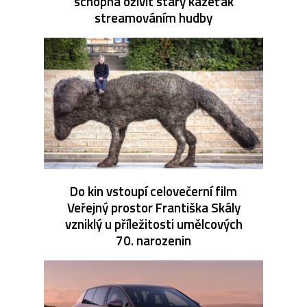
schopná oživit starý kazeťák
streamováním hudby
Do kin vstoupí celovečerní film
Veřejný prostor Františka Skály
vzniklý u příležitosti umělcových
70. narozenin