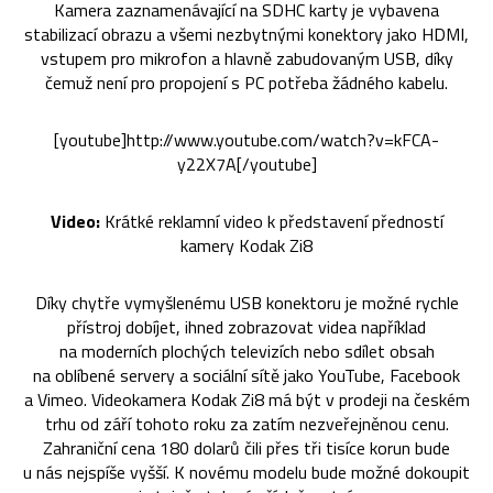
Kamera zaznamenávající na SDHC karty je vybavena
stabilizací obrazu a všemi nezbytnými konektory jako HDMI,
vstupem pro mikrofon a hlavně zabudovaným USB, díky
čemuž není pro propojení s PC potřeba žádného kabelu.
[youtube]http://www.youtube.com/watch?v=kFCA-
y22X7A[/youtube]
Video:
Krátké reklamní video k představení předností
kamery Kodak Zi8
Díky chytře vymyšlenému USB konektoru je možné rychle
přístroj dobíjet, ihned zobrazovat videa například
na moderních plochých televizích nebo sdílet obsah
na oblíbené servery a sociální sítě jako YouTube, Facebook
a Vimeo. Videokamera Kodak Zi8 má být v prodeji na českém
trhu od září tohoto roku za zatím nezveřejněnou cenu.
Zahraniční cena 180 dolarů čili přes tři tisíce korun bude
u nás nejspíše vyšší. K novému modelu bude možné dokoupit