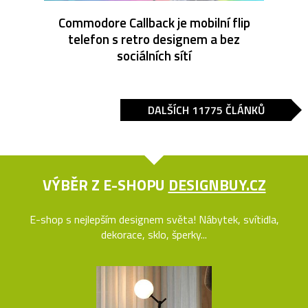
Commodore Callback je mobilní flip
telefon s retro designem a bez
sociálních sítí
DALŠÍCH 11775 ČLÁNKŮ
VÝBĚR Z E-SHOPU
DESIGNBUY.CZ
E-shop s nejlepším designem světa! Nábytek, svítidla,
dekorace, sklo, šperky...