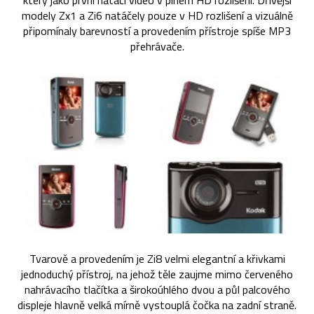
který jako první natáčí video v plném HD rozlišení. Dřívější
modely Zx1 a Zi6 natáčely pouze v HD rozlišení a vizuálně
připomínaly barevností a provedením přístroje spíše MP3
přehrávače.
Tvarově a provedením je Zi8 velmi elegantní a křivkami
jednoduchý přístroj, na jehož těle zaujme mimo červeného
nahrávacího tlačítka a širokoúhlého dvou a půl palcového
displeje hlavně velká mírně vystouplá čočka na zadní straně.