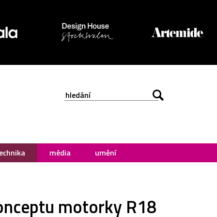
echnika
média
umění
konceptu motorky R18