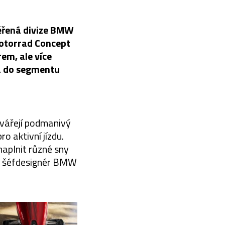
ěřená divize BMW
Motorrad Concept
em, ale více
dá do segmentu
tvářejí podmanivý
o aktivní jízdu.
aplnit různé sny
 je šéfdesignér BMW