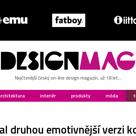
Nejčtenější český on-line design magazín, už 18 let…
architektura
interiér
produkty
móda
t
 druhou emotivnější verzi 