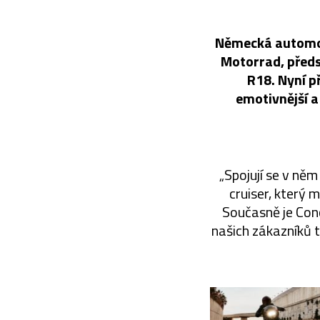
Německá automob
Motorrad, předs
R18. Nyní p
emotivnější a
„Spojují se v ně
cruiser, který 
Současně je Con
našich zákazníků t