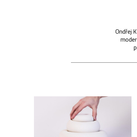
Ondřej K
modern
p