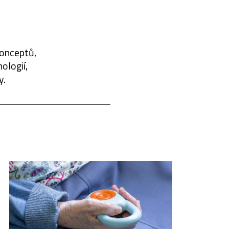
konceptů,
ologií,
y.