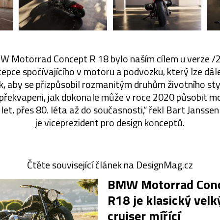
 Motorrad Concept R 18 bylo naším cílem u verze /2 u
epce spočívajícího v motoru a podvozku, který lze dále
, aby se přizpůsobil rozmanitým druhům životního styl
 překvapeni, jak dokonale může v roce 2020 působit m
let, přes 80. léta až do současnosti,“ řekl Bart Jansse
je viceprezident pro design konceptů.
Čtěte související článek na DesignMag.cz
BMW Motorrad Con
R18 je klasický velk
cruiser mířící