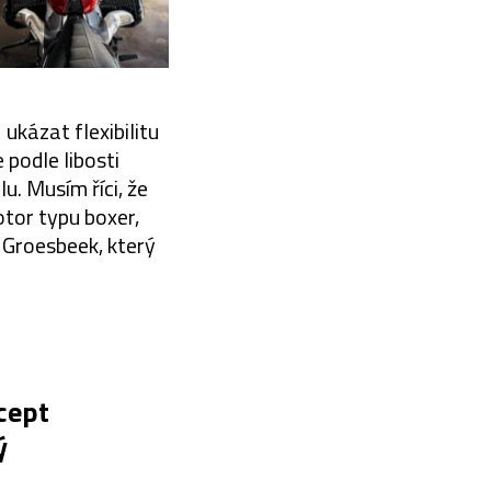
kázat flexibilitu
 podle libosti
u. Musím říci, že
otor typu boxer,
n Groesbeek, který
cept
ý