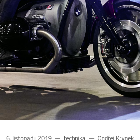
6. listopadu 2019
––
technika
––
Ondřej Krynek