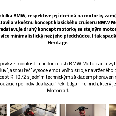
ilka BMW, respektive její dceřiná na motorky zam
tavila v květnu koncept klasického cruiseru BMW 
ředstavuje druhý koncept motorky se stejným motor
 více minimalistický než jeho předchůdce. I tak spa
Heritage.
m prvky z minulosti a budoucnosti BMW Motorrad a vy
mluví jasnou řečí vysoce emotivního stroje navrženého pr
cept R 18 /2 s jedním technickým základem připraven n
oužících po individualizaci,“ řekl Edgar Heinrich, který
Motorrad.