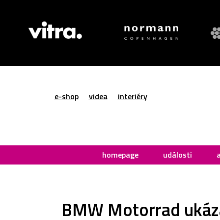
e-shop
videa
interiéry
homepage
události
BMW Motorrad ukázal