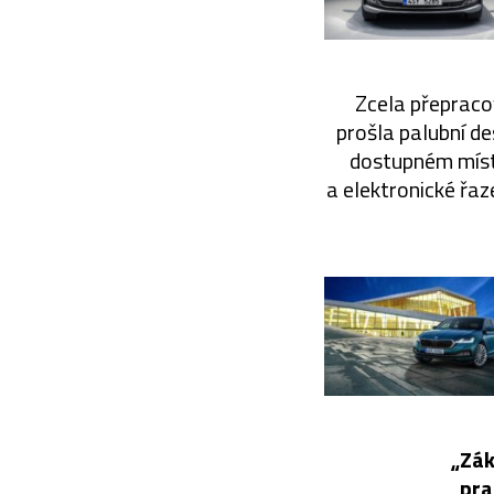
Zcela přepracov
prošla palubní de
dostupném místě
a elektronické řaz
„Zák
pra