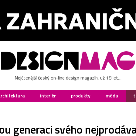
Nejčtenější český on-line design magazín, už 18 let…
architektura
interiér
produkty
móda
t
tou generaci svého nejprodáv