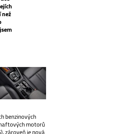
ejích
í než
o
 jsem
ch benzinových
a naftových motorů
), zároveň je nová