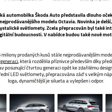
ká automobilka Škoda Auto představila dlouho oče
nejprodávanějšího modelu Octavia. Novinka je delší,
ystalické světlomety. Zcela přepracován byl také inte
igitální budoucnosti. V nabídce budou také nové mot
,5 miliony prodaných kusů stále nejprodávanějším mod
 generaci
, která rozdělila příznivce především díky př
av posunující čtvrtou generaci opět ke zdařilému desi
řední LED světlomety, přepracována záď s velkým ná
loga, dynamičtější je silueta a vylepšen i odpor.