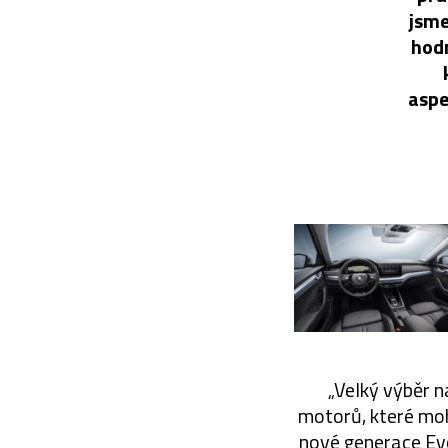
jsme
hodn
aspe
„Velký výběr 
motorů, které moh
nové generace Evo