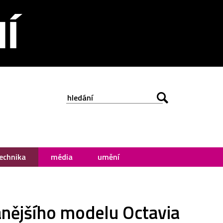
echnika
média
umění
anějšího modelu Octavia