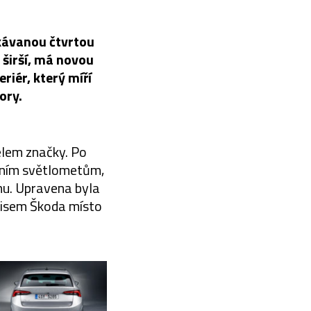
kávanou čtvrtou
 širší, má novou
riér, který míří
ory.
elem značky. Po
edním světlometům,
gnu. Upravena byla
pisem Škoda místo