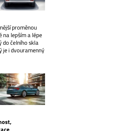
aznější proměnou
é na lepším a lépe
 do čelního skla
vý je i dvouramenný
nost,
race