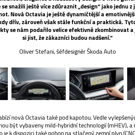
 se snažili ještě více zdůraznit „design“ jako jednu z j
ot. Nová Octavia je ještě dynamičtější a emotivnějš
kdy dřív, zároveň však stále funkční a praktická. Tyt
kty se nám podařilo velice efektivně zkombinovat a
si jist, že zákazníci budou nadšení.“
Oliver Stefani, šéfdesignér Škoda Auto
nabízí nová Octavia také pod kapotou. Vedle vylepšený
ou být vybaveny mild-hybridní technologií (mHEV), 
 je k dispozici také pohon na stlačený zemní plyn (CNG