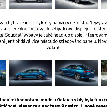
án byl také interiér, který nabízí i více místa. Nejvýr
ska, které dominují dva desetipalcové displeje umístěn
. Součástí výbavy je také head-up displej integrovaný
ení, jenž přidává více místa do středového panelu. No
volant.
ladními hodnotami modelu Octavia vždy byly funkč
ktičnost, elegance a nadčasový design. U nové gene