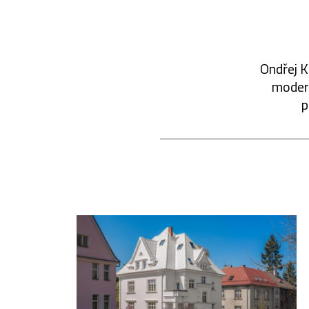
Ondřej K
modern
p