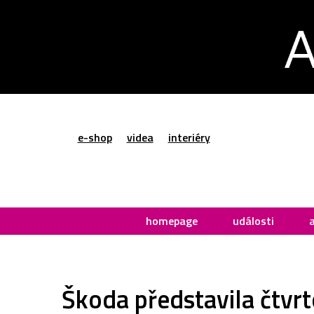
e-shop
videa
interiéry
homepage
události
Škoda představila čtvr