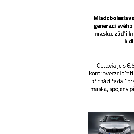
Mladoboleslavs
generaci svého 
masku, záď i kr
k d
Octavia je s 6
kontroverzní třetí
přichází řada úpr
maska, spojeny p