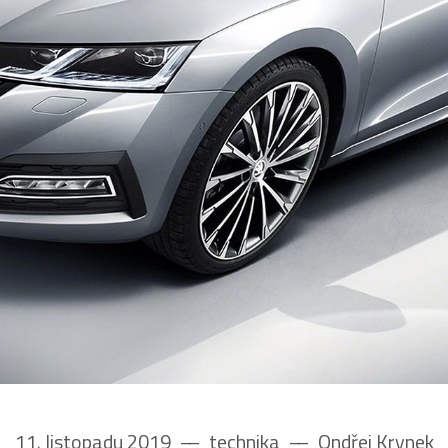
11. listopadu 2019
––
technika
––
Ondřej Krynek