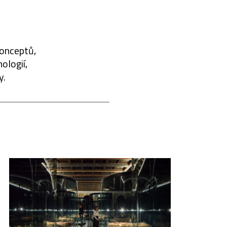
konceptů,
ologií,
y.