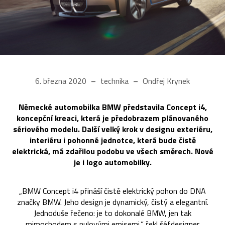
6. března 2020
technika
Ondřej Krynek
Německé automobilka BMW představila Concept i4,
koncepční kreaci, která je předobrazem plánovaného
sériového modelu. Další velký krok v designu exteriéru,
interiéru i pohonné jednotce, která bude čistě
elektrická, má zdařilou podobu ve všech směrech. Nové
je i logo automobilky.
„BMW Concept i4 přináší čistě elektrický pohon do DNA
značky BMW. Jeho design je dynamický, čistý a elegantní.
Jednoduše řečeno: je to dokonalé BMW, jen tak
mimochodem s nulovými emisemi,“ řekl šéfdesigner