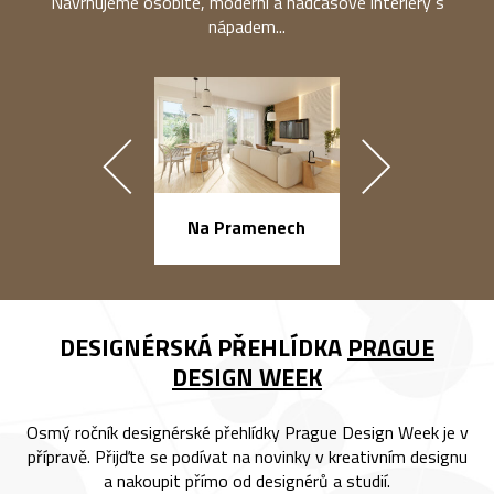
Navrhujeme osobité, moderní a nadčasové interiéry s
nápadem...
náměstí Na Ba
Na Pramenech
DESIGNÉRSKÁ PŘEHLÍDKA
PRAGUE
DESIGN WEEK
Osmý ročník designérské přehlídky Prague Design Week je v
přípravě. Přijďte se podívat na novinky v kreativním designu
a nakoupit přímo od designérů a studií.