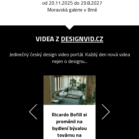
od 20.11.2025 do 29.8.2027
Moravská galerie v Brně
VIDEA Z
DESIGNVID.CZ
Jedinečný český design video portál. Každý den nová videa
nejen o designu...
Ricardo Bofill si
Přichází ten
proměnil na
propracovan
bydlení bývalou
elektronic
továrnu na
zápisník