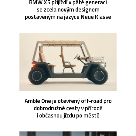
BMW X5 přijíždí v páté generaci
se zcela novým designem
postaveným na jazyce Neue Klasse
Amble One je otevřený off-road pro
dobrodružné cesty v přírodě
i občasnou jízdu po městě