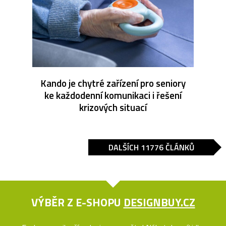
Kando je chytré zařízení pro seniory
ke každodenní komunikaci i řešení
krizových situací
DALŠÍCH 11776 ČLÁNKŮ
VÝBĚR Z E-SHOPU
DESIGNBUY.CZ