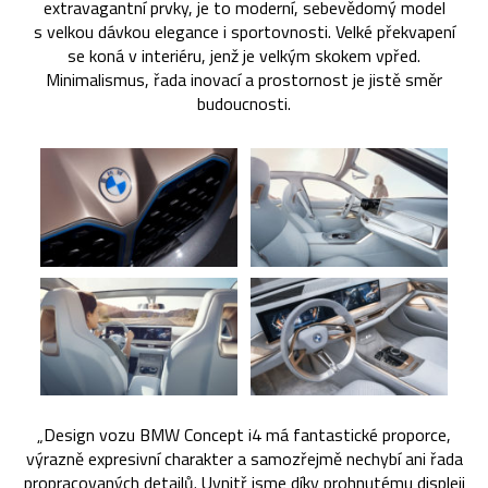
extravagantní prvky, je to moderní, sebevědomý model
s velkou dávkou elegance i sportovnosti. Velké překvapení
se koná v interiéru, jenž je velkým skokem vpřed.
Minimalismus, řada inovací a prostornost je jistě směr
budoucnosti.
„Design vozu BMW Concept i4 má fantastické proporce,
výrazně expresivní charakter a samozřejmě nechybí ani řada
propracovaných detailů. Uvnitř jsme díky prohnutému displeji