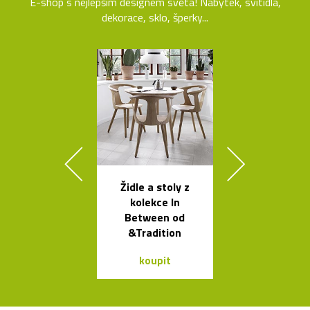
E-shop s nejlepším designem světa! Nábytek, svítidla,
dekorace, sklo, šperky...
Židle a stoly z
Legendár
kolekce In
odšťavňovač 
Between od
Salif od Sta
&Tradition
koupit
koupit