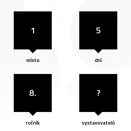
1
5
místo
dní
8.
?
ročník
vystavovatelů