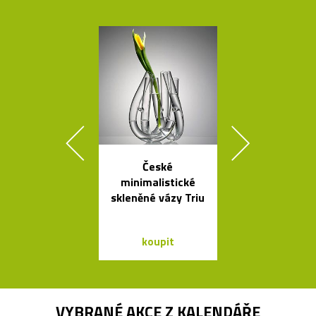
České
Elegantn
minimalistické
květináč
skleněné vázy Triu
Botanique 
kovovém pod
koupit
koupit
VYBRANÉ AKCE Z
KALENDÁŘE