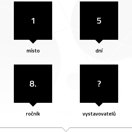
1
5
místo
dní
8.
?
ročník
vystavovatelů