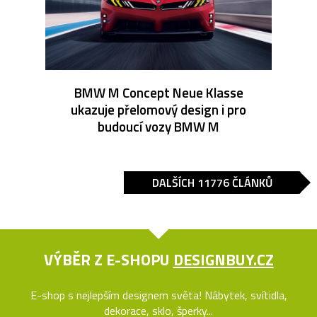
BMW M Concept Neue Klasse
ukazuje přelomový design i pro
budoucí vozy BMW M
DALŠÍCH 11776 ČLÁNKŮ
VÝBĚR Z E-SHOPU
DESIGNBUY.CZ
E-shop s nejlepším designem světa! Nábytek, svítidla,
dekorace, sklo, šperky...