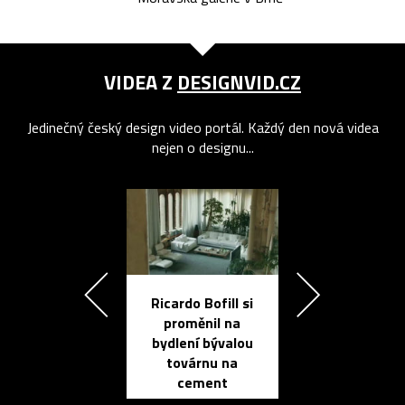
VIDEA Z
DESIGNVID.CZ
Jedinečný český design video portál. Každý den nová videa
nejen o designu...
Ricardo Bofill si
Přichází ten
proměnil na
propracovan
bydlení bývalou
elektronic
továrnu na
zápisník
cement
reMarkable