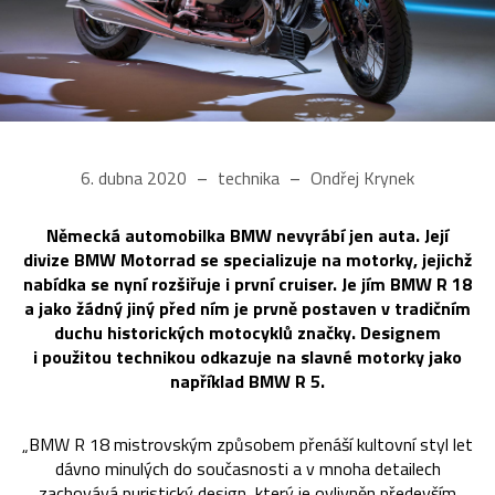
6. dubna 2020
technika
Ondřej Krynek
Německá automobilka BMW nevyrábí jen auta. Její
divize BMW Motorrad se specializuje na motorky, jejichž
nabídka se nyní rozšiřuje i první cruiser. Je jím BMW R 18
a jako žádný jiný před ním je prvně postaven v tradičním
duchu historických motocyklů značky. Designem
i použitou technikou odkazuje na slavné motorky jako
například BMW R 5.
„BMW R 18 mistrovským způsobem přenáší kultovní styl let
dávno minulých do současnosti a v mnoha detailech
zachovává puristický design, který je ovlivněn především