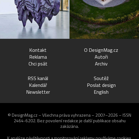
Kontakt
O DesignMag.cz
Reklama
Autoři
Chci psát
Archiv
RSS kanál
Soutěž
Kalendář
Poslat design
Newsletter
English
© DesignMag.cz – Všechna práva vyhrazena – 2007–2026 – ISSN
2464-6202.
Bez povolení redakce je další publikace obsahu
zakázána.
K analýze návštěvnosti a monitorování reklamy používáme
cookies
.