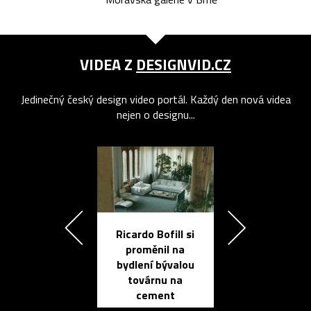
VIDEA Z
DESIGNVID.CZ
Jedinečný český design video portál. Každý den nová videa
nejen o designu...
Ricardo Bofill si
Přichází ten
proměnil na
propracovan
bydlení bývalou
elektronic
továrnu na
zápisník
cement
reMarkable