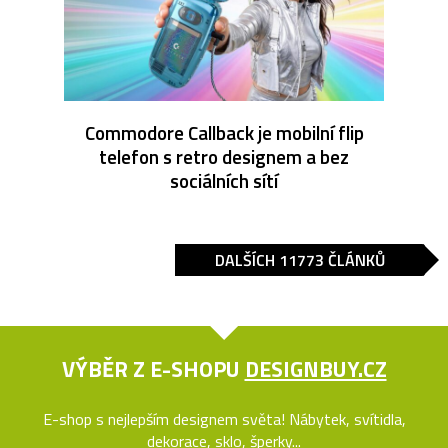
Commodore Callback je mobilní flip
telefon s retro designem a bez
sociálních sítí
DALŠÍCH 11773 ČLÁNKŮ
VÝBĚR Z E-SHOPU
DESIGNBUY.CZ
E-shop s nejlepším designem světa! Nábytek, svítidla,
dekorace, sklo, šperky...