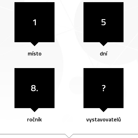
1
5
místo
dní
8.
?
ročník
vystavovatelů