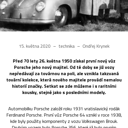
15. května 2020
technika
Ondřej Krynek
Před 70 lety 26. května 1950 získal první nový vůz
Porsche jeho nový majitel. Od té doby se již vozy
nepředávají za továrnou na poli, ale vznikla takzvaná
tovární kolekce, která nového majitele provádí nemalou
historií značky. Setkat se zde můžeme i s raritními
kousky, stejně jako s posledními modely.
Automobilku Porsche založil roku 1931 vratislavický rodák
Ferdinand Porsche. První vůz Porsche 64 vznikl v roce 1938,
kde byly použity komponenty z vozu Volkswagen Brouk.
Druhým vozem bylo Porsche 356, které již bylo prvním