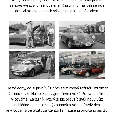
sériově vyráběným modelem. K prvnímu majiteli se vůz
dostal po dvou letech vývoje na poli za závodem.
Od té doby, co si první vůz převzal filmový režisér Ottomar
Domnick, vznikla kolekce výjimečných vozů Porsche přímo
v továrně. Zákazník, který si jde převzít svůj nový vůz
nahlédne do historie významných vozů. Každý den
je v továrně ve Stuttgartu-Zuffenhausenu přivítáno asi 20