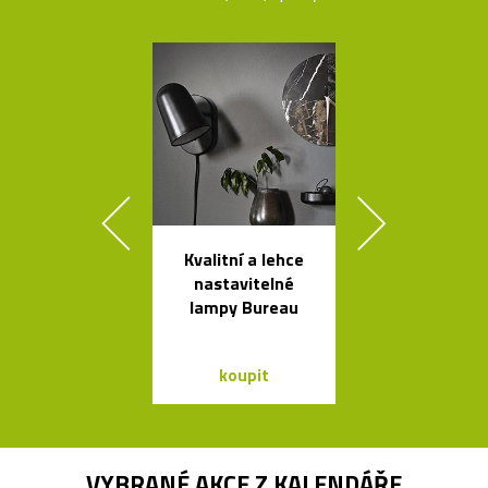
Kvalitní a lehce
Legendární r
nastavitelné
stolní lampi
lampy Bureau
Dalú
koupit
koupit
VYBRANÉ AKCE Z
KALENDÁŘE