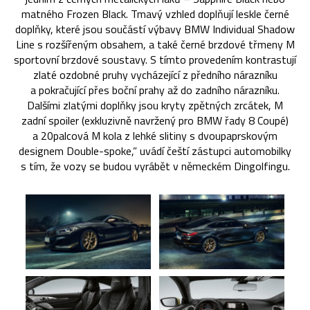
matného Frozen Black. Tmavý vzhled doplňují leskle černé
doplňky, které jsou součástí výbavy BMW Individual Shadow
Line s rozšířeným obsahem, a také černé brzdové třmeny M
sportovní brzdové soustavy. S tímto provedením kontrastují
zlaté ozdobné pruhy vycházející z předního nárazníku
a pokračující přes boční prahy až do zadního nárazníku.
Dalšími zlatými doplňky jsou kryty zpětných zrcátek, M
zadní spoiler (exkluzivně navržený pro BMW řady 8 Coupé)
a 20palcová M kola z lehké slitiny s dvoupaprskovým
designem Double-spoke,” uvádí čeští zástupci automobilky
s tím, že vozy se budou vyrábět v německém Dingolfingu.