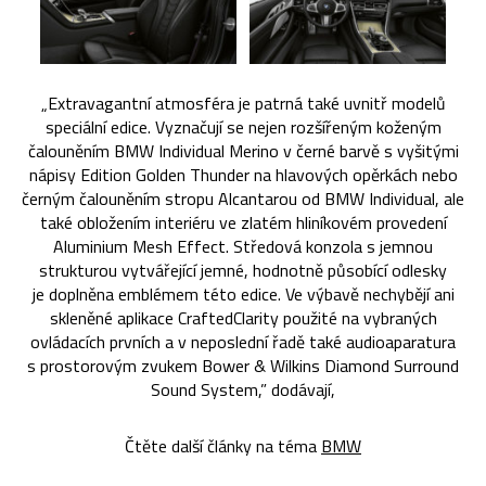
„Extravagantní atmosféra je patrná také uvnitř modelů
speciální edice. Vyznačují se nejen rozšířeným koženým
čalouněním BMW Individual Merino v černé barvě s vyšitými
nápisy Edition Golden Thunder na hlavových opěrkách nebo
černým čalouněním stropu Alcantarou od BMW Individual, ale
také obložením interiéru ve zlatém hliníkovém provedení
Aluminium Mesh Effect. Středová konzola s jemnou
strukturou vytvářející jemné, hodnotně působící odlesky
je doplněna emblémem této edice. Ve výbavě nechybějí ani
skleněné aplikace CraftedClarity použité na vybraných
ovládacích prvních a v neposlední řadě také audioaparatura
s prostorovým zvukem Bower & Wilkins Diamond Surround
Sound System,” dodávají,
Čtěte další články na téma
BMW