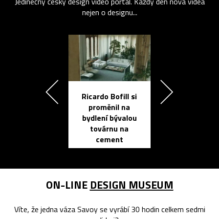
Jedinečný český design video portál. Každý den nová videa
nejen o designu...
Ricardo Bofill si
Přichází ten
proměnil na
propracovan
bydlení bývalou
elektronic
továrnu na
zápisník
cement
reMarkable
ON-LINE
DESIGN MUSEUM
Víte, že jedna váza Savoy se vyrábí 30 hodin celkem sedmi