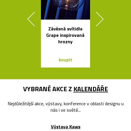
Závěsná svítidla
Svítidla od A
Grape inspirovaná
se španěls
hrozny
vášní
koupit
koupit
VYBRANÉ AKCE Z
KALENDÁŘE
Nejdůležitější akce, výstavy, konference v oblasti designu u
nás i ve světě...
Výstava Kaws