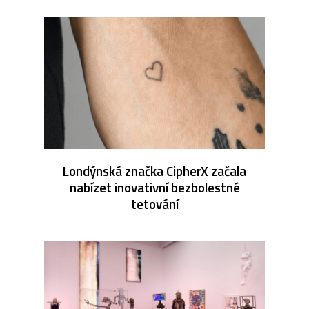
Londýnská značka CipherX začala
nabízet inovativní bezbolestné
tetování