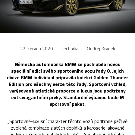
22. června 2020
technika
Ondřej Krynek
Německá automobilka BMW se pochlubila novou
speciální edicí svého sportovního vozu řady 8. Jejich
divize BMW Individual připravila kolekci Golden Thunder
Edition pro všechny verze této řady. Sportovní vzhled,
vyrýsované atletické proporce a luxus jsou podtrženy
extravagantními prvky. Standardní výbavou bude M
sportovní paket.
„Sportovně-luxusní charakter těchto vozů podtrhne pečlivě
zvolená kombinace zlatých doplňků a karoserie lakované
jedním z černých metalických laků – Sapphire Black nebo