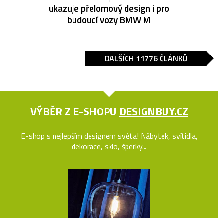
ukazuje přelomový design i pro
budoucí vozy BMW M
DALŠÍCH 11776 ČLÁNKŮ
VÝBĚR Z E-SHOPU
DESIGNBUY.CZ
E-shop s nejlepším designem světa! Nábytek, svítidla,
dekorace, sklo, šperky...