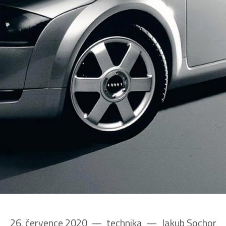
26. července 2020
––
technika
––
Jakub Sochor