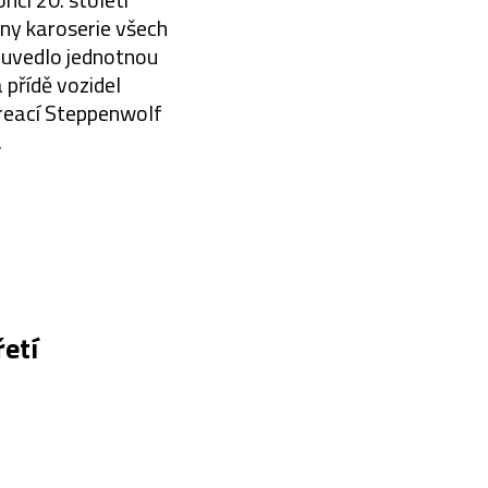
eny karoserie všech
 uvedlo jednotnou
 přídě vozidel
reací Steppenwolf
.
etí