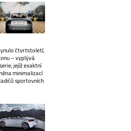
nulo čtvrtstoletí,
ntonu – vyplývá
rie, jejíž exaktní
něna minimalizací
ladičů sportovních