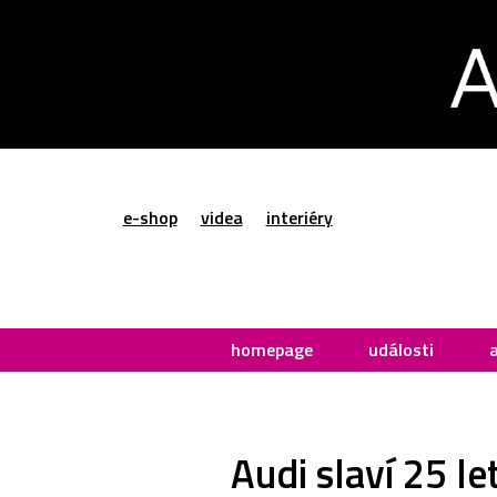
e-shop
videa
interiéry
homepage
události
Audi slaví 25 l