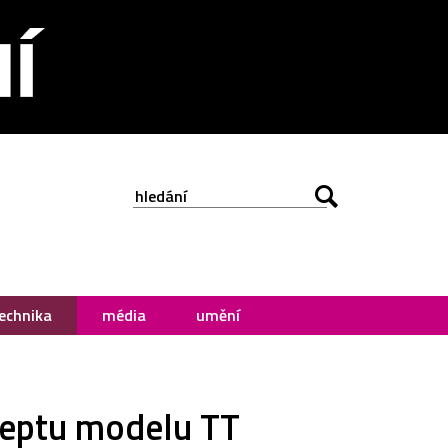
echnika
média
umění
nceptu modelu TT