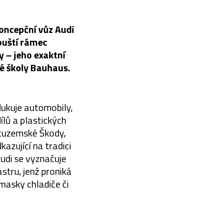
oncepční vůz Audi
ouští rámec
y – jeho exaktní
né školy Bauhaus.
dukuje automobily,
ílů a plastických
 tuzemské Škody,
azující na tradici
udi se vyznačuje
stru, jenž proniká
masky chladiče či