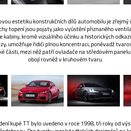
vou estetiku konstrukčních dílů automobilu je zřejmý i 
hy topení jsou pojaty jako vyústění přiznaného ventila
 kabiny, kromě vizuálního účinku a historických odkaz
y, umožňuje řidiči plnou koncentraci, poněvadž tvaro
 části, mezi něž patří ovladače na středovém panelu 
obojí rovněž v kruhovém tvaru.
ení kupé TT bylo uvedeno v roce 1998, tři roky od vý
ředobrazu. Pro tvorbu ingolstadtských designérů na kon