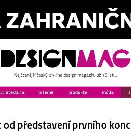
Nejčtenější český on-line design magazín, už 18 let…
architektura
interiér
produkty
móda
t
et od představení prvního ko