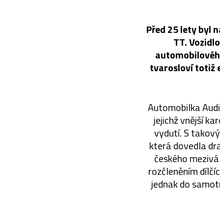
Před 25 lety byl
TT. Vozidl
automobilového 
tvarosloví totiž
Automobilka Audi,
jejichž vnější k
vydutí. S takov
která dovedla dra
českého mezivál
rozčleněním dílčí
jednak do samotn