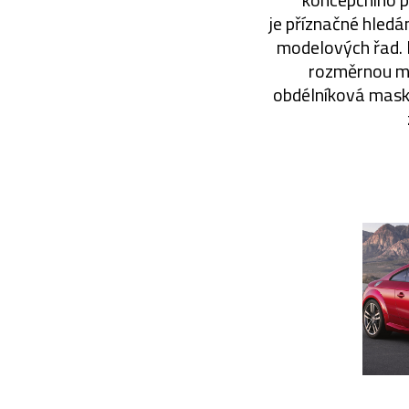
je příznačné hledá
modelových řad. 
rozměrnou mas
obdélníková mask