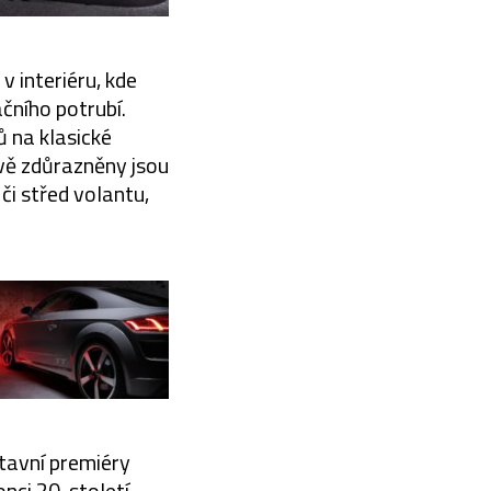
v interiéru, kde
čního potrubí.
ů na klasické
vě zdůrazněny jsou
či střed volantu,
stavní premiéry
ci 20. století