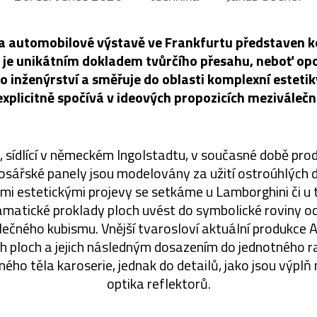
 na automobilové výstavě ve Frankfurtu představen k
o je unikátním dokladem tvůrčího přesahu, neboť op
inženýrství a směřuje do oblasti komplexní estetik
 explicitně spočívá v ideových propozicích meziváleč
 sídlící v německém Ingolstadtu, v současné době pro
arosářské panely jsou modelovány za užití ostroúhlých d
ými estetickými projevy se setkáme u Lamborghini či u
matické proklady ploch uvést do symbolické roviny odk
ečného kubismu. Vnější tvarosloví aktuální produkce A
ch ploch a jejich následným dosazením do jednotného ra
ého těla karoserie, jednak do detailů, jako jsou výplň 
optika reflektorů.