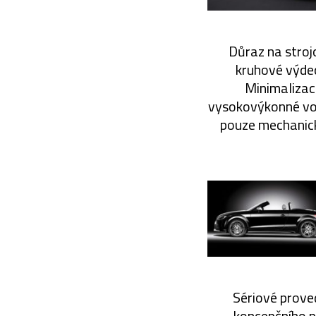
Důraz na strojo
kruhové výdec
Minimalizace
vysokovýkonné voz
pouze mechanické
Sériové proved
koncepčního p