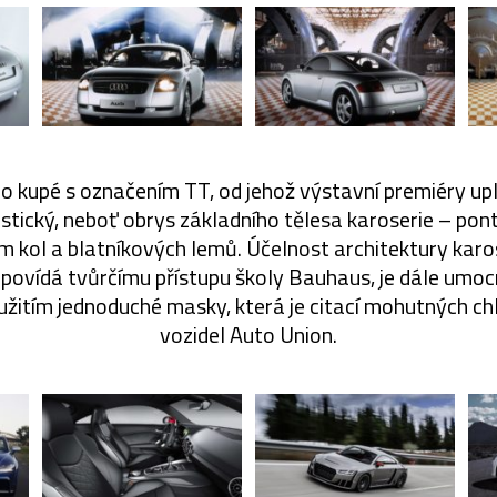
o kupé s označením TT, od jehož výstavní premiéry uply
istický, neboť obrys základního tělesa karoserie – po
 kol a blatníkových lemů. Účelnost architektury karose
dpovídá tvůrčímu přístupu školy Bauhaus, je dále umoc
 užitím jednoduché masky, která je citací mohutných ch
vozidel Auto Union.