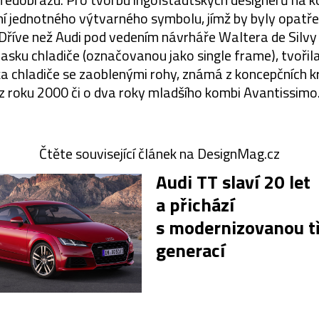
ní jednotného výtvarného symbolu, jímž by byly opatř
Dříve než Audi pod vedením návrháře Waltera de Silvy
ku chladiče (označovanou jako single frame), tvořila
a chladiče se zaoblenými rohy, známá z koncepčních k
z roku 2000 či o dva roky mladšího kombi Avantissimo
Čtěte související článek na DesignMag.cz
Audi TT slaví 20 let
a přichází
s modernizovanou tř
generací