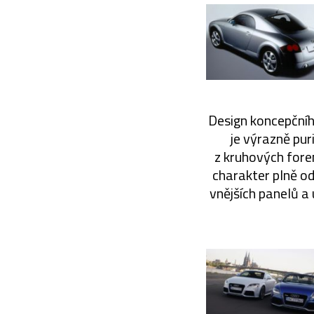
Design koncepčníh
je výrazně pur
z kruhových forem
charakter plně o
vnějších panelů a