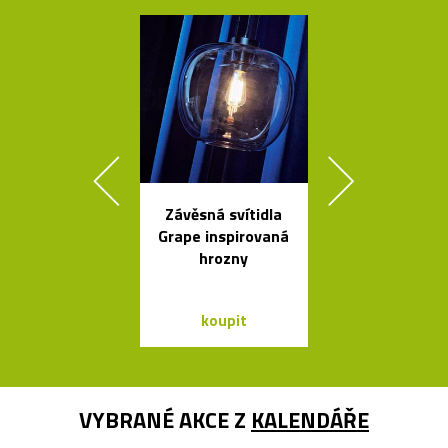
Závěsná svítidla
Čalouněná ši
Grape inspirovaná
židle Kuga
hrozny
Bontempi C
koupit
koupit
VYBRANÉ AKCE Z
KALENDÁŘE