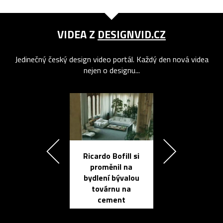
VIDEA Z
DESIGNVID.CZ
Jedinečný český design video portál. Každý den nová videa
nejen o designu...
Ricardo Bofill si
Přichází ten
proměnil na
propracovan
bydlení bývalou
elektronic
továrnu na
zápisník
cement
reMarkable