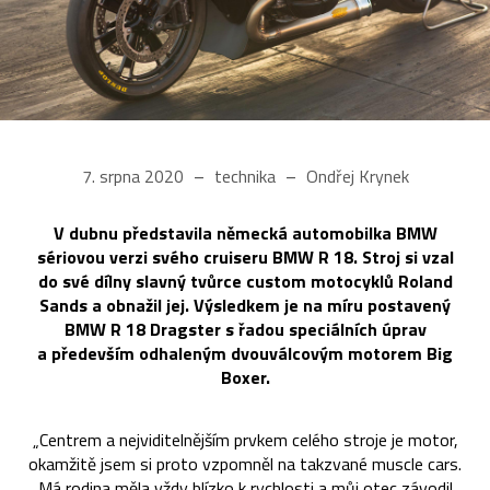
7. srpna 2020
technika
Ondřej Krynek
V dubnu představila německá automobilka BMW
sériovou verzi svého cruiseru BMW R 18. Stroj si vzal
do své dílny slavný tvůrce custom motocyklů Roland
Sands a obnažil jej. Výsledkem je na míru postavený
BMW R 18 Dragster s řadou speciálních úprav
a především odhaleným dvouválcovým motorem Big
Boxer.
„Centrem a nejviditelnějším prvkem celého stroje je motor,
okamžitě jsem si proto vzpomněl na takzvané muscle cars.
Má rodina měla vždy blízko k rychlosti a můj otec závodil