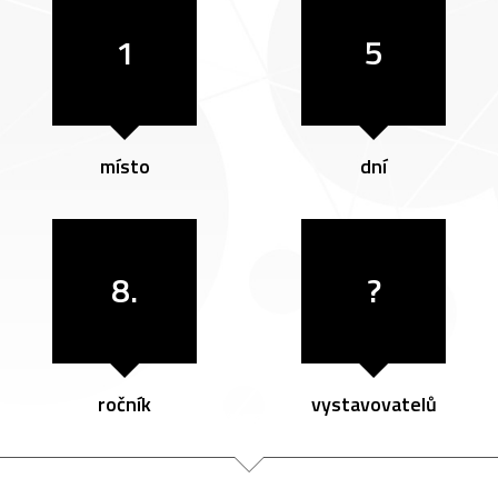
1
5
místo
dní
8.
?
ročník
vystavovatelů