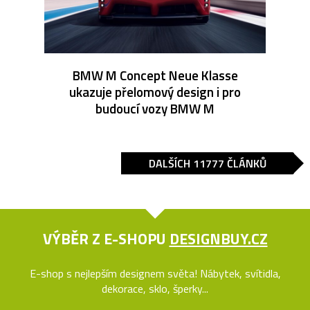
BMW M Concept Neue Klasse
ukazuje přelomový design i pro
budoucí vozy BMW M
DALŠÍCH 11777 ČLÁNKŮ
VÝBĚR Z E-SHOPU
DESIGNBUY.CZ
E-shop s nejlepším designem světa! Nábytek, svítidla,
dekorace, sklo, šperky...