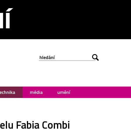
echnika
média
umění
elu Fabia Combi