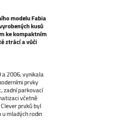
ního modelu Fabia
l vyrobených kusů
dem ke kompaktním
 ztrácí a vůči
 a 2006, vynikala
oderními prvky
, zadní parkovací
matizaci včetně
Clever prvků byl
ho u mladých rodin