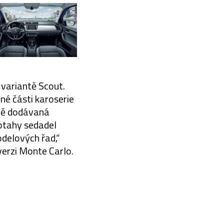
 variantě Scout.
né části karoserie
dně dodávaná
potahy sedadel
odelových řad,“
 verzi Monte Carlo.