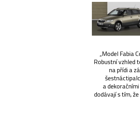
„Model Fabia Co
Robustní vzhled t
na přídi a 
šestnáctipalc
a dekoračními 
dodávají s tím, že