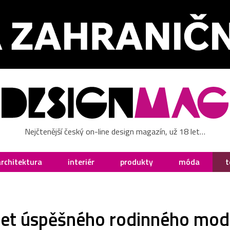
Nejčtenější český on-line design magazín, už 18 let…
architektura
interiér
produkty
móda
t
 let úspěšného rodinného mod