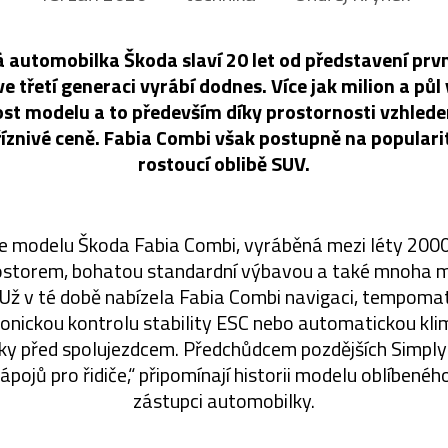
 automobilka Škoda slaví 20 let od představení prv
ve třetí generaci vyrábí dodnes. Více jak milion a pů
ost modelu a to především díky prostornosti vzhle
íznivé ceně. Fabia Combi však postupně na popularitě
rostoucí oblibě SUV.
ace modelu Škoda Fabia Combi, vyráběná mezi léty 2000
ostorem, bohatou standardní výbavou a také mnoha m
 Už v té době nabízela Fabia Combi navigaci, tempomat
ronickou kontrolu stability ESC nebo automatickou kli
ky před spolujezdcem. Předchůdcem pozdějších Simply 
pojů pro řidiče,“ připomínají historii modelu oblíbené
zástupci automobilky.