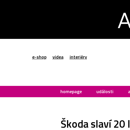
e-shop
videa
interiéry
homepage
události
Škoda slaví 20