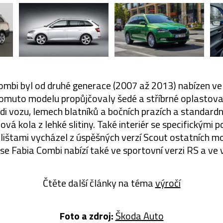
mbi byl od druhé generace (2007 až 2013) nabízen ve
omuto modelu propůjčovaly šedé a stříbrné oplastova
zádi vozu, lemech blatníků a bočních prazích a standar
ová kola z lehké slitiny. Také interiér se specifickými 
lištami vycházel z úspěšných verzí Scout ostatních m
 se Fabia Combi nabízí také ve sportovní verzi RS a ve
Čtěte další články na téma
výročí
Foto a zdroj:
Škoda Auto