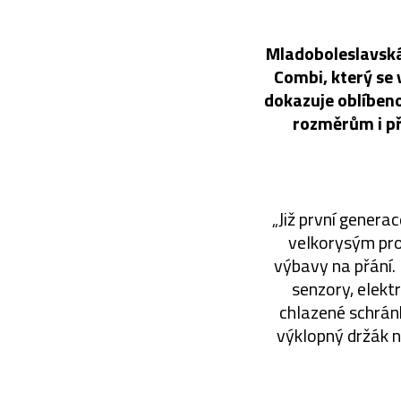
Mladoboleslavská
Combi, který se 
dokazuje oblíben
rozměrům i př
„Již první gener
velkorysým pr
výbavy na přání.
senzory, elekt
chlazené schrán
výklopný držák ná