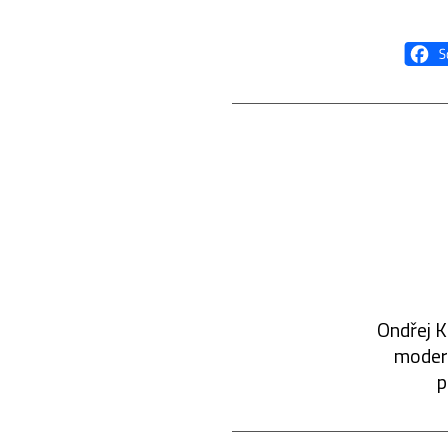
Ondřej K
modern
p