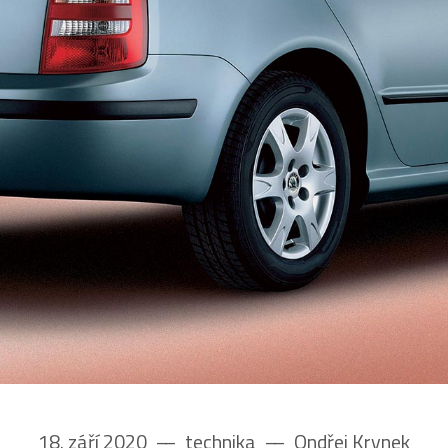
18. září 2020
––
technika
––
Ondřej Krynek