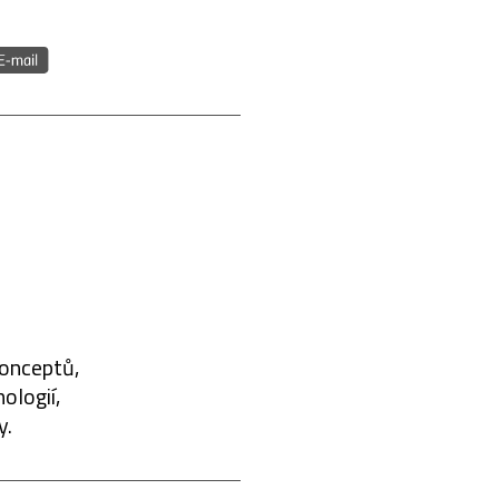
konceptů,
ologií,
y.