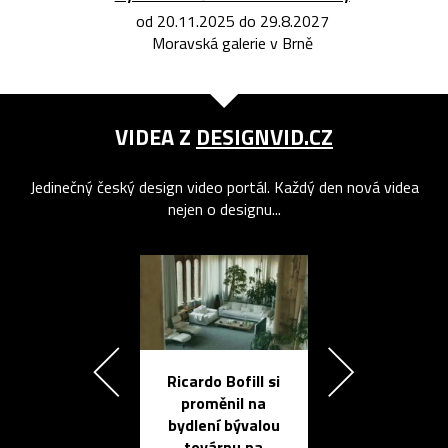
od 20.11.2025 do 29.8.2027
Moravská galerie v Brně
VIDEA Z
DESIGNVID.CZ
Jedinečný český design video portál. Každý den nová videa
nejen o designu...
Ricardo Bofill si
Přichází ten
proměnil na
propracovan
bydlení bývalou
elektronic
továrnu na