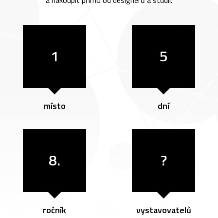
a nakoupit přímo od designérů a studií.
1
5
místo
dní
8.
?
ročník
vystavovatelů