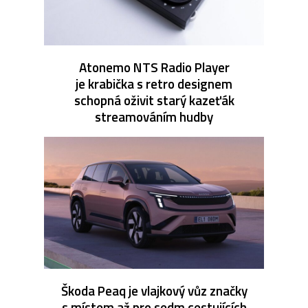
Atonemo NTS Radio Player
je krabička s retro designem
schopná oživit starý kazeťák
streamováním hudby
Škoda Peaq je vlajkový vůz značky
s místem až pro sedm cestujících