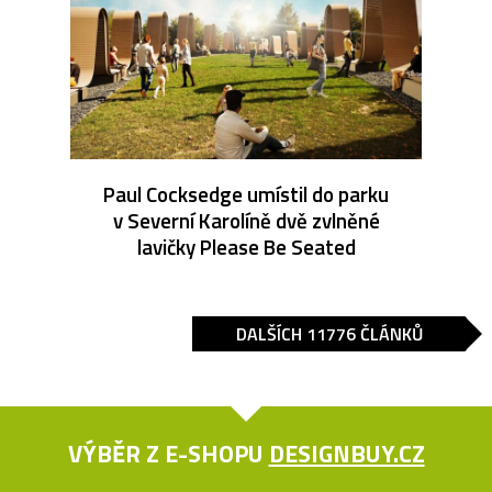
Paul Cocksedge umístil do parku
v Severní Karolíně dvě zvlněné
lavičky Please Be Seated
DALŠÍCH 11776 ČLÁNKŮ
VÝBĚR Z E-SHOPU
DESIGNBUY.CZ