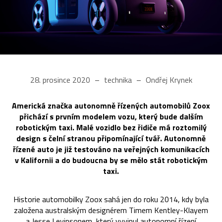
28. prosince 2020
technika
Ondřej Krynek
Americká značka autonomně řízených automobilů Zoox
přichází s prvním modelem vozu, který bude dalším
robotickým taxi. Malé vozidlo bez řidiče má roztomilý
design s čelní stranou připomínající tvář. Autonomně
řízené auto je již testováno na veřejných komunikacích
v Kalifornii a do budoucna by se mělo stát robotickým
taxi.
Historie automobilky Zoox sahá jen do roku 2014, kdy byla
založena australským designérem Timem Kentley-Klayem
a Jesse Levinsonem, který vyvinul autonomní řízení