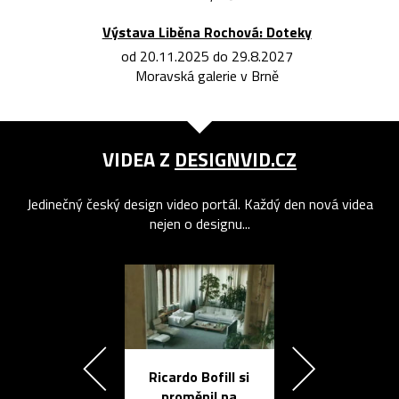
Výstava Liběna Rochová: Doteky
od 20.11.2025 do 29.8.2027
Moravská galerie v Brně
VIDEA Z
DESIGNVID.CZ
Jedinečný český design video portál. Každý den nová videa
nejen o designu...
Ricardo Bofill si
Přichází ten
proměnil na
propracovan