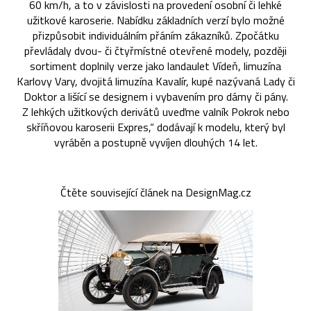
60 km/h, a to v závislosti na provedení osobní či lehké
užitkové karoserie. Nabídku základních verzí bylo možné
přizpůsobit individuálním přáním zákazníků. Zpočátku
převládaly dvou- či čtyřmístné otevřené modely, později
sortiment doplnily verze jako landaulet Vídeň, limuzína
Karlovy Vary, dvojitá limuzína Kavalír, kupé nazývaná Lady či
Doktor a lišící se designem i vybavením pro dámy či pány.
Z lehkých užitkových derivátů uveďme valník Pokrok nebo
skříňovou karoserii Expres,“ dodávají k modelu, který byl
vyráběn a postupně vyvíjen dlouhých 14 let.
Čtěte související článek na DesignMag.cz