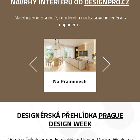
NÁVRHY INTERIÉRŮ OD
DESIGNPRO.CZ
Navrhujeme osobité, moderní a nadčasové interiéry s
nápadem...
náměstí Na Ba
Na Pramenech
DESIGNÉRSKÁ PŘEHLÍDKA
PRAGUE
DESIGN WEEK
Osmý ročník designérské přehlídky Prague Design Week je v