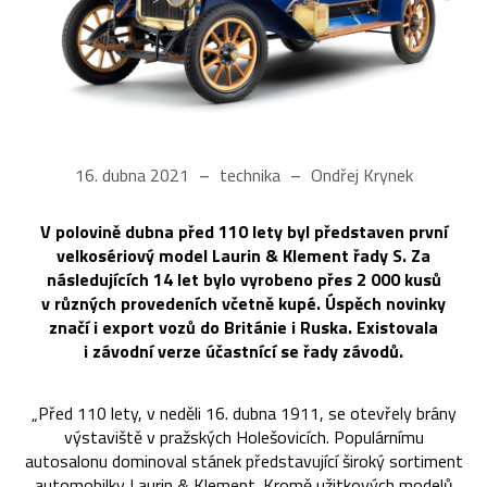
16. dubna 2021
technika
Ondřej Krynek
V polovině dubna před 110 lety byl představen první
velkosériový model Laurin & Klement řady S. Za
následujících 14 let bylo vyrobeno přes 2 000 kusů
v různých provedeních včetně kupé. Úspěch novinky
značí i export vozů do Británie i Ruska. Existovala
i závodní verze účastnící se řady závodů.
„Před 110 lety, v neděli 16. dubna 1911, se otevřely brány
výstaviště v pražských Holešovicích. Populárnímu
autosalonu dominoval stánek představující široký sortiment
automobilky Laurin & Klement. Kromě užitkových modelů