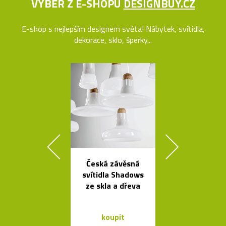
VÝBĚR Z E-SHOPU
DESIGNBUY.CZ
E-shop s nejlepším designem světa! Nábytek, svítidla,
dekorace, sklo, šperky...
Česká závěsná
Závěsná
svítidla Shadows
bambuso
ze skla a dřeva
svítidla Bamb
dvou tvare
koupit
koupit