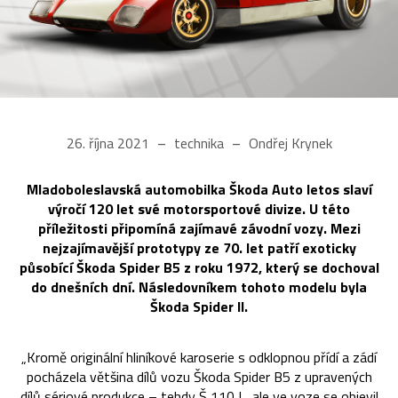
26. října 2021
technika
Ondřej Krynek
Mladoboleslavská automobilka Škoda Auto letos slaví
výročí 120 let své motorsportové divize. U této
příležitosti připomíná zajímavé závodní vozy. Mezi
nejzajímavější prototypy ze 70. let patří exoticky
působící Škoda Spider B5 z roku 1972, který se dochoval
do dnešních dní. Následovníkem tohoto modelu byla
Škoda Spider II.
„Kromě originální hliníkové karoserie s odklopnou přídí a zádí
pocházela většina dílů vozu Škoda Spider B5 z upravených
dílů sériové produkce – tehdy Š 110 L, ale ve voze se objevil