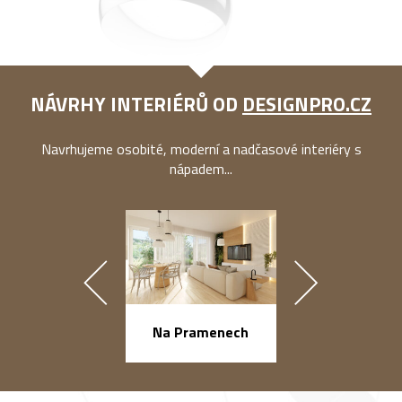
NÁVRHY INTERIÉRŮ OD
DESIGNPRO.CZ
Navrhujeme osobité, moderní a nadčasové interiéry s
nápadem...
náměstí Na Ba
Na Pramenech