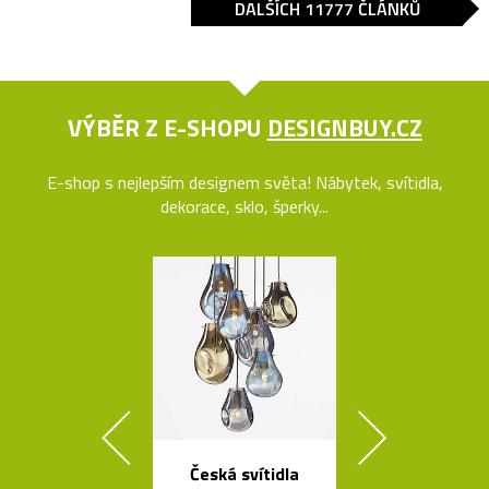
DALŠÍCH 11777 ČLÁNKŮ
VÝBĚR Z E-SHOPU
DESIGNBUY.CZ
E-shop s nejlepším designem světa! Nábytek, svítidla,
dekorace, sklo, šperky...
Česká svítidla
Česká stro