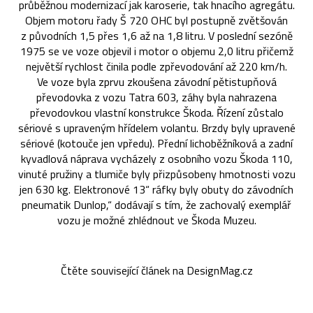
průběžnou modernizací jak karoserie, tak hnacího agregátu.
Objem motoru řady Š 720 OHC byl postupně zvětšován
z původních 1,5 přes 1,6 až na 1,8 litru. V poslední sezóně
1975 se ve voze objevil i motor o objemu 2,0 litru přičemž
největší rychlost činila podle zpřevodování až 220 km/h.
Ve voze byla zprvu zkoušena závodní pětistupňová
převodovka z vozu Tatra 603, záhy byla nahrazena
převodovkou vlastní konstrukce Škoda. Řízení zůstalo
sériové s upraveným hřídelem volantu. Brzdy byly upravené
sériové (kotouče jen vpředu). Přední lichoběžníková a zadní
kyvadlová náprava vycházely z osobního vozu Škoda 110,
vinuté pružiny a tlumiče byly přizpůsobeny hmotnosti vozu
jen 630 kg. Elektronové 13“ ráfky byly obuty do závodních
pneumatik Dunlop,“ dodávají s tím, že zachovalý exemplář
vozu je možné zhlédnout ve Škoda Muzeu.
Čtěte související článek na DesignMag.cz