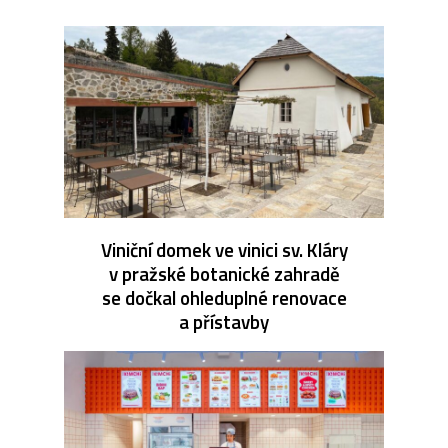
Viniční domek ve vinici sv. Kláry
v pražské botanické zahradě
se dočkal ohleduplné renovace
a přístavby