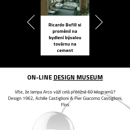
Ricardo Bofill si
Přichází ten
proměnil na
propracovan
bydlení bývalou
elektronic
továrnu na
zápisník
cement
reMarkable
ON-LINE
DESIGN MUSEUM
Víte, že lampa Arco váží celá přibližně 60 kilogramů?
Design 1962, Achille Castiglioni & Pier Giacomo Castiglioni,
Flos