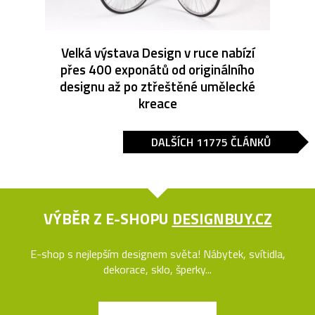
Velká výstava Design v ruce nabízí
přes 400 exponátů od originálního
designu až po ztřeštěné umělecké
kreace
DALŠÍCH 11775 ČLÁNKŮ
VÝBĚR Z E-SHOPU
DESIGNBUY.CZ
E-shop s nejlepším designem světa! Nábytek, svítidla,
dekorace, sklo, šperky...