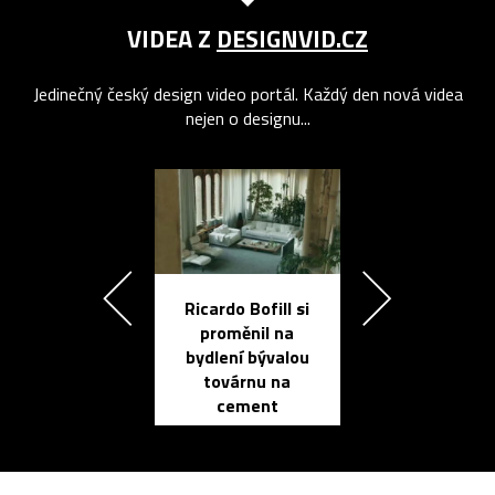
VIDEA Z
DESIGNVID.CZ
Jedinečný český design video portál. Každý den nová videa
nejen o designu...
Ricardo Bofill si
Přichází ten
proměnil na
propracovan
bydlení bývalou
elektronic
továrnu na
zápisník
cement
reMarkable