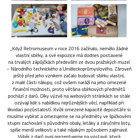
„Když Retromuseum v roce 2016 začínalo, nemělo žádné
vlastní sbírky, a své expozice má dodnes postavené
na trvalých zápůjčkách především ze dvou pražských muzeí
– Národního technického a Uměleckoprůmyslového. Zároveň
ještě před jeho vznikem začalo budovat sbírku vlastní,
z malé části nákupy, což ovšem naráží na jeho omezené
finanční možnosti, proto většina sbírkových předmětů
pochází z darů. Díky výzvě na webových stránkách se stále
ozývají lidé s nabídkou nejrůznějších věcí, například při
likvidaci pozůstalostí. Kvůli omezené kapacitě depozitáře si
musíme vybírat a omezujeme se na předměty ve špičkovém
stupni zachování s původními obaly, letáky a záručními listy,
spíše menší velikosti a také nějakým způsobem zajímavé.
Výběr z darů nyní prezentujeme na výstavě, která