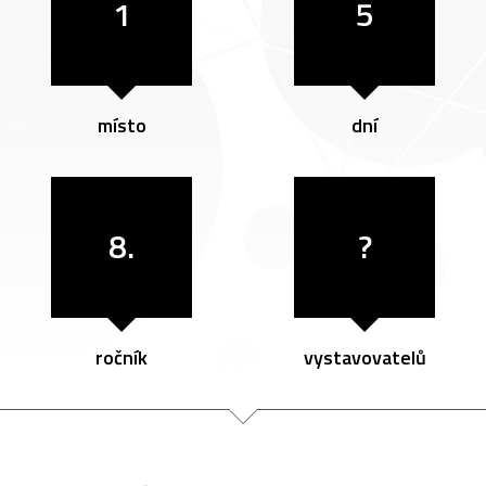
1
5
místo
dní
8.
?
ročník
vystavovatelů