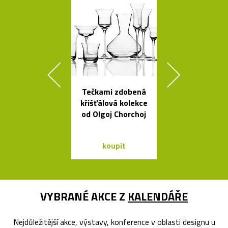
Tečkami zdobená
Set český
křišťálová kolekce
svítících
od Olgoj Chorchoj
skleněnýc
balónků Me
koupit
koupit
VYBRANÉ AKCE Z
KALENDÁŘE
Nejdůležitější akce, výstavy, konference v oblasti designu u