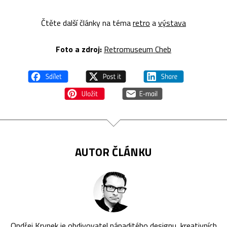
Čtěte další články na téma
retro
a
výstava
Foto a z
droj:
Retromuseum Cheb
AUTOR ČLÁNKU
Ondřej Krynek je obdivovatel nápaditého designu, kreativních