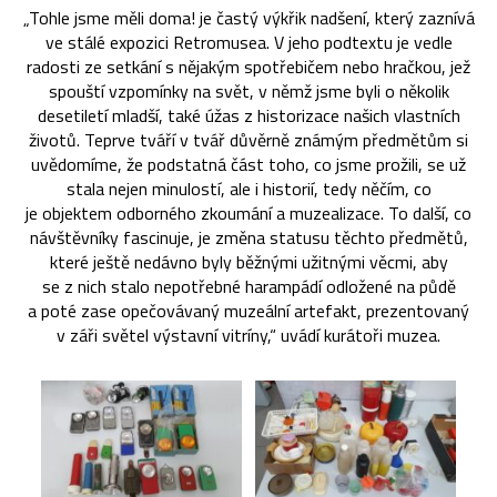
„Tohle jsme měli doma! je častý výkřik nadšení, který zaznívá
ve stálé expozici Retromusea. V jeho podtextu je vedle
radosti ze setkání s nějakým spotřebičem nebo hračkou, jež
spouští vzpomínky na svět, v němž jsme byli o několik
desetiletí mladší, také úžas z historizace našich vlastních
životů. Teprve tváří v tvář důvěrně známým předmětům si
uvědomíme, že podstatná část toho, co jsme prožili, se už
stala nejen minulostí, ale i historií, tedy něčím, co
je objektem odborného zkoumání a muzealizace. To další, co
návštěvníky fascinuje, je změna statusu těchto předmětů,
které ještě nedávno byly běžnými užitnými věcmi, aby
se z nich stalo nepotřebné harampádí odložené na půdě
a poté zase opečovávaný muzeální artefakt, prezentovaný
v záři světel výstavní vitríny,“ uvádí kurátoři muzea.