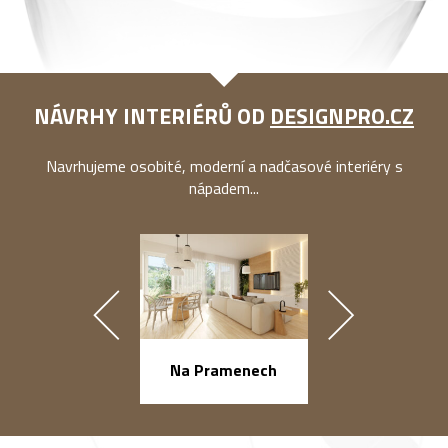
NÁVRHY INTERIÉRŮ OD
DESIGNPRO.CZ
Navrhujeme osobité, moderní a nadčasové interiéry s
nápadem...
náměstí Na Ba
Na Pramenech