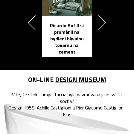
Ricardo Bofill si
Přichází ten
proměnil na
propracovan
bydlení bývalou
elektronic
továrnu na
zápisník
cement
reMarkable
ON-LINE
DESIGN MUSEUM
Víte, že stolní lampa Taccia byla navrhována jako svítící
socha?
Design 1958, Achille Castiglioni a Pier Giacomo Castiglioni,
Flos