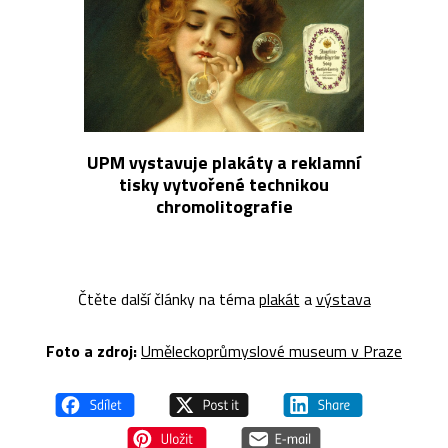
UPM vystavuje plakáty a reklamní
tisky vytvořené technikou
chromolitografie
Čtěte další články na téma
plakát
a
výstava
Foto a z
droj:
Uměleckoprůmyslové museum v Praze