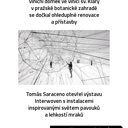
Viniční domek ve vinici sv. Kláry
v pražské botanické zahradě
se dočkal ohleduplné renovace
a přístavby
Tomás Saraceno otevřel výstavu
Interwoven s instalacemi
inspirovanými světem pavouků
a lehkostí mraků