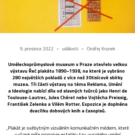
9. prosince 2022
události
Ondřej Krynek
Uměleckoprůmyslové museum v Praze otevřelo velkou
výstavu Řeč plakátu 1890–1938, na které je vybráno
280 největších pokladů z více než 30tisícové sbírky
muzea. Tři části výstavy na téma Reklama, Umění
a Ideologie nabízí díla od slavných tvůrců jako Henri de
Toulouse-Lautrec, Jules Chéret nebo Vojtěcha Preissig,
František Zelenka a Vilém Rotter. Expozice je doplněna
dvacítku dobových knih a časopisů.
„Plakát je svébytným vizuálním komunikačním médiem, které
v různé míře propojuje estetiku tzv. vysokého umění