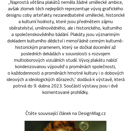
„Naprostá většina plakátů neměla žádné umělecké ambice,
avšak zlomek těch nejlepších reprezentuje vývoj grafického
designu coby artefakty nezanedbatelné umělecké, historické
a kulturní hodnoty, které jsou předmětem zájmu
sběratelství, uměnovědného, ale i historického, kulturního
a společenskovědního bádání. Plakáty jsou významným
dokladem kulturního dědictví i mimořádně cenným kulturně-
historickým pramenem, který se dočkal docenění až
posledních dekádách v souvislosti s rozvojem
multioborových vizuálních studií. Vývoj plakátu nabízí
kondenzovanou výpověď o proměnách společnosti,
o každodennosti a proměnách hmotné kultury i o dobových
ideových a ideologických důrazech,“ dodává k výstavě, která
potrvá do 9. dubna 2023. Součástí výstavy jsou i dvě
komentované prohlídky.
Čtěte související článek na DesignMag.cz