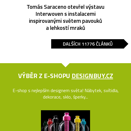
Tomás Saraceno otevřel výstavu
Interwoven s instalacemi
inspirovanými světem pavouků
a lehkostí mraků
DALŠÍCH 11776 ČLÁNKŮ
VÝBĚR Z E-SHOPU
DESIGNBUY.CZ
E-shop s nejlepším designem světa! Nábytek, svítidla,
dekorace, sklo, šperky...