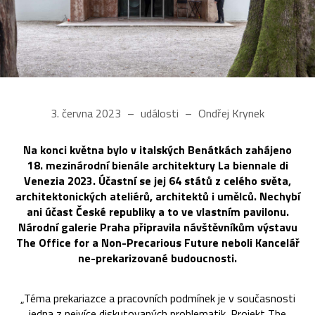
3. června 2023
události
Ondřej Krynek
Na konci května bylo v italských Benátkách zahájeno
18. mezinárodní bienále architektury La biennale di
Venezia 2023. Účastní se jej 64 států z celého světa,
architektonických ateliérů, architektů i umělců. Nechybí
ani účast České republiky a to ve vlastním pavilonu.
Národní galerie Praha připravila návštěvníkům výstavu
The Office for a Non-Precarious Future neboli Kancelář
ne-prekarizované budoucnosti.
„Téma prekariazce a pracovních podmínek je v současnosti
jedna z nejvíce diskutovaných problematik. Projekt The