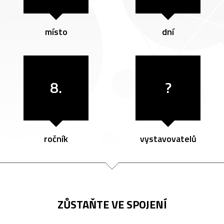
místo
dní
8.
?
ročník
vystavovatelů
ZŮSTAŇTE VE SPOJENÍ