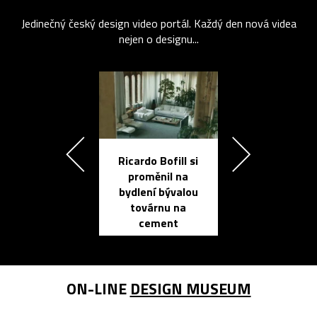
Jedinečný český design video portál. Každý den nová videa
nejen o designu...
Ricardo Bofill si
Přichází ten
proměnil na
propracovan
bydlení bývalou
elektronic
továrnu na
zápisník
cement
reMarkable
ON-LINE
DESIGN MUSEUM