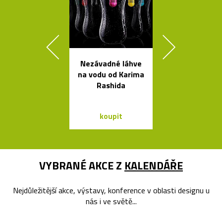
Nezávadné láhve
Nehořlav
na vodu od Karima
schránky na k
Rashida
od počítačů 
koupit
koupit
VYBRANÉ AKCE Z
KALENDÁŘE
Nejdůležitější akce, výstavy, konference v oblasti designu u
nás i ve světě...