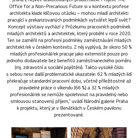
Office for a Non-Precarious Future si v kontextu profese
architekta klade klíčovou otázku ⁠–⁠ mohou mladí architekti
pracující v prekarizovaných podmínkách vytvářet lepší svět?
Koncept výstavy vychází z Průzkumu pracovních podmínek
mladých architektů a architektek, který proběhl v roce 2020.
Ten se zaměřil na profesní podmínky zaměstnávání mladých
architekt/ek v českém kontextu. Z něj vyplývá, že skoro 50 %
mladých profesionál/ek pracuje jako externisté pouze pro
jednoho dodavatele bez benefitů zaměstnaneckého poměru
(mj. zdravotní a sociální pojištění). Takto vysoké číslo
s sebou nese další problematické ukazatele: 62 % mladých lidí
překračuje standardní pracovní dobu, včetně příležitostné až
pravidelné práce o víkendu (66 %) a 32 % mladých
profesionál/ek se nemůže spolehnout na pravidelný nebo
smlouvou stanovený příjem,“ uvádí Národní galerie Praha
k projektu, který je v Benátkách v Českém pavilonu
prezentované.