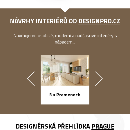
NÁVRHY INTERIÉRŮ OD
DESIGNPRO.CZ
Navrhujeme osobité, moderní a nadčasové interiéry s
nápadem...
náměstí Na Ba
Na Pramenech
DESIGNÉRSKÁ PŘEHLÍDKA
PRAGUE