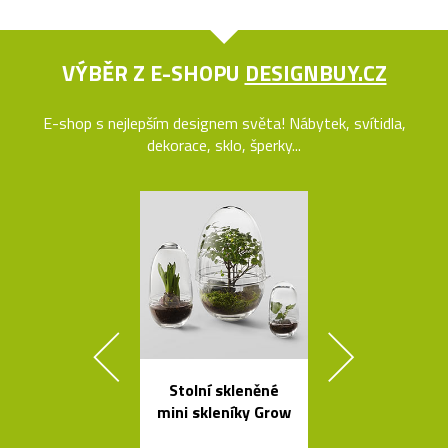
VÝBĚR Z E-SHOPU
DESIGNBUY.CZ
E-shop s nejlepším designem světa! Nábytek, svítidla,
dekorace, sklo, šperky...
Stolní skleněné
Kolekce svít
mini skleníky Grow
Flowerpot 
Vernera Pan