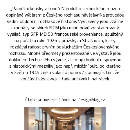
„Pamětní kousky z fondů Národního technického muzea
doplněné výběrem z Českého rozhlasu návštěvníka provedou
sedmi obdobími rozhlasové historie. Vystaveny jsou vzácné
exponáty se sbírek NTM jako např. nově zrestaurovaný
vysílač, typ SFR MD 50 francouzské provenience, spuštěný
na počátku roku 1925 v pražských Strašnicích, který
rozdával radost prvním posluchačům Československého
rozhlasu. Mnohé předměty prezentované ve výstavě jsou
dokladem technického vývoje, ale mají i hodnotu spojenou
s historickými mezníky jako např. mixážní pult, od kterého
v květnu 1945 znělo volání o pomoc,“ dodávají s tím, že
součástí výstavy je i řada archivních nahrávek.
Čtěte související článek na DesignMag.cz