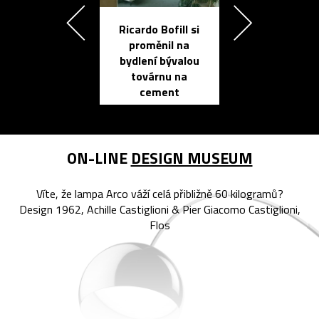
Ricardo Bofill si
Přichází ten
proměnil na
propracovan
bydlení bývalou
elektronic
továrnu na
zápisník
cement
reMarkable
ON-LINE
DESIGN MUSEUM
Víte, že lampa Arco váží celá přibližně 60 kilogramů?
Design 1962, Achille Castiglioni & Pier Giacomo Castiglioni,
Flos