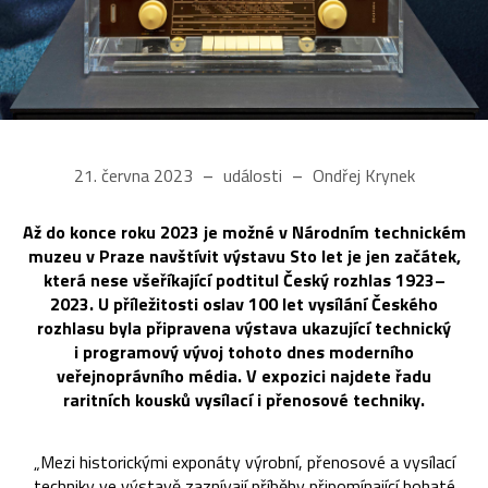
21. června 2023
události
Ondřej Krynek
Až do konce roku 2023 je možné v Národním technickém
muzeu v Praze navštívit výstavu Sto let je jen začátek,
která nese všeříkající podtitul Český rozhlas 1923–
2023. U příležitosti oslav 100 let vysílání Českého
rozhlasu byla připravena výstava ukazující technický
i programový vývoj tohoto dnes moderního
veřejnoprávního média. V expozici najdete řadu
raritních kousků vysílací i přenosové techniky.
„Mezi historickými exponáty výrobní, přenosové a vysílací
techniky ve výstavě zaznívají příběhy připomínající bohaté