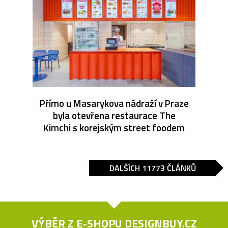
Přímo u Masarykova nádraží v Praze
byla otevřena restaurace The
Kimchi s korejským street foodem
DALŠÍCH 11773 ČLÁNKŮ
VÝBĚR Z E-SHOPU
DESIGNBUY.CZ