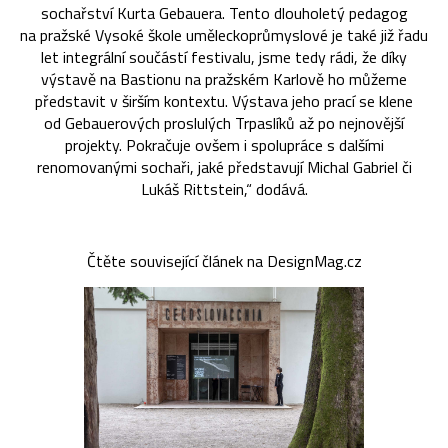
sochařství Kurta Gebauera. Tento dlouholetý pedagog
na pražské Vysoké škole uměleckoprůmyslové je také již řadu
let integrální součástí festivalu, jsme tedy rádi, že díky
výstavě na Bastionu na pražském Karlově ho můžeme
představit v širším kontextu. Výstava jeho prací se klene
od Gebauerových proslulých Trpaslíků až po nejnovější
projekty. Pokračuje ovšem i spolupráce s dalšími
renomovanými sochaři, jaké představují Michal Gabriel či
Lukáš Rittstein,“ dodává.
Čtěte související článek na DesignMag.cz