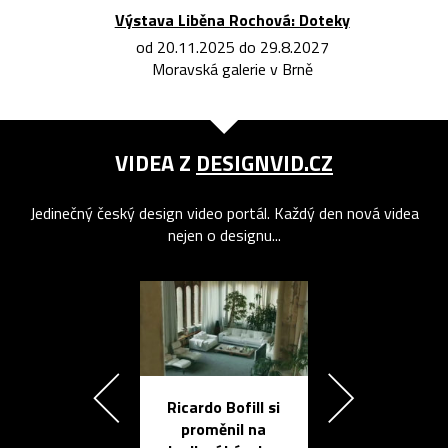
Výstava Liběna Rochová: Doteky
od 20.11.2025 do 29.8.2027
Moravská galerie v Brně
VIDEA Z
DESIGNVID.CZ
Jedinečný český design video portál. Každý den nová videa
nejen o designu...
Ricardo Bofill si
Přichází ten
proměnil na
propracovan