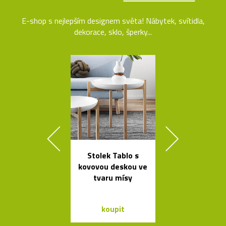
E-shop s nejlepším designem světa! Nábytek, svítidla,
dekorace, sklo, šperky...
Stolek Tablo s
Kolekce svít
kovovou deskou ve
Flowerpot 
tvaru mísy
Vernera Pan
koupit
koupit