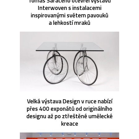
Tomás Saraceno otevřel výstavu
Interwoven s instalacemi
inspirovanými světem pavouků
a lehkostí mraků
Velká výstava Design v ruce nabízí
přes 400 exponátů od originálního
designu až po ztřeštěné umělecké
kreace