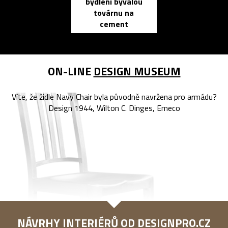
bydlení bývalou
elektronic
továrnu na
zápisník
cement
reMarkable
ON-LINE
DESIGN MUSEUM
Víte, že židle Navy Chair byla původně navržena pro armádu?
Design 1944, Wilton C. Dinges, Emeco
NÁVRHY INTERIÉRŮ OD
DESIGNPRO.CZ