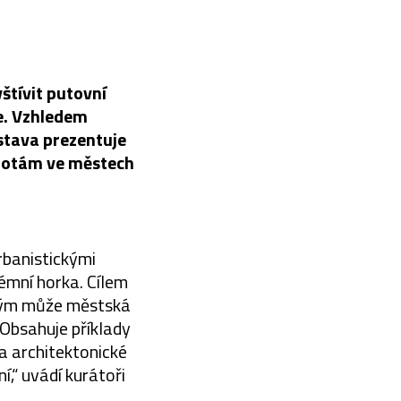
štívit putovní
e. Vzhledem
stava prezentuje
plotám ve městech
urbanistickými
émní horka. Cílem
akým může městská
Obsahuje příklady
a architektonické
,“ uvádí kurátoři