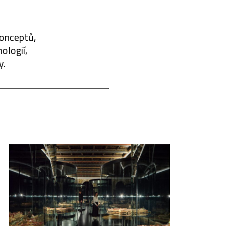
konceptů,
ologií,
y.