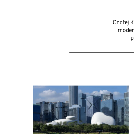
Ondřej K
modern
p