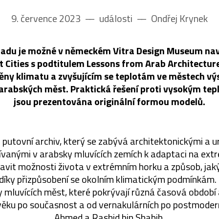
9. července 2023
––
události
––
Ondřej Krynek
opadu je možné v německém Vitra Design Museum nav
t Cities s podtitulem Lessons from Arab Architectur
ny klimatu a zvyšujícím se teplotám ve městech vý
 arabských měst. Praktická řešení proti vysokým te
jsou prezentována originální formou modelů.
e putovní archiv, který se zabývá architektonickými a 
ívanými v arabsky mluvících zemích k adaptaci na extr
stavit možnosti života v extrémním horku a způsob, j
 díky přizpůsobení se okolním klimatickým podmínkám. 
y mluvících měst, které pokrývají různá časová období 
věku po současnost a od vernakulárních po postmoderní
Ahmed a Rashid bin Shabib.