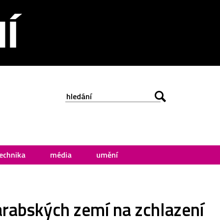
echnika
média
umění
 arabských zemí na zchlazení