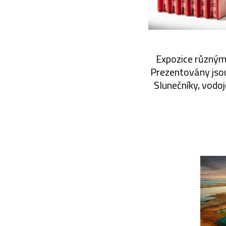
Expozice různými
Prezentovány jsou 
Slunečníky, vodo