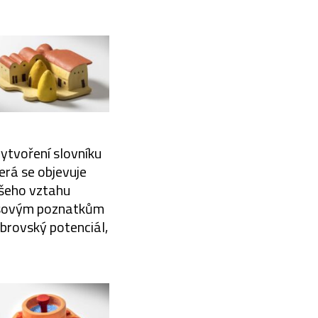
vytvoření slovníku
erá se objevuje
ašeho vztahu
časovým poznatkům
obrovský potenciál,