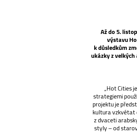
Až do 5. list
výstavu Ho
k důsledkům změ
ukázky z velkých
„Hot Cities j
strategiemi použ
projektu je před
kultura vzkvétat
z dvaceti arabsk
styly – od staro