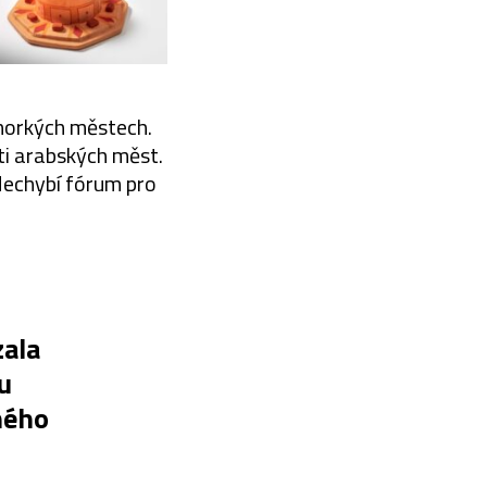
 horkých městech.
eti arabských měst.
Nechybí fórum pro
zala
u
hého