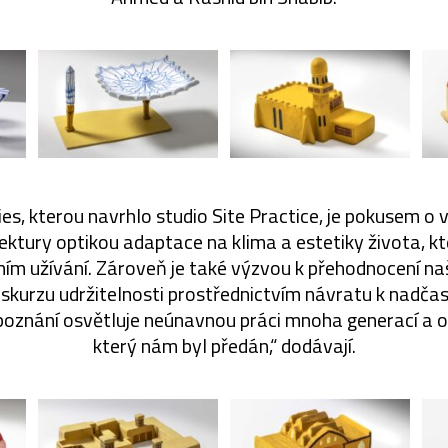
es, kterou navrhlo studio Site Practice, je pokusem o 
ektury optikou adaptace na klima a estetiky života, kt
ím užívání. Zároveň je také výzvou k přehodnocení n
diskurzu udržitelnosti prostřednictvím návratu k nad
h poznání osvětluje neúnavnou práci mnoha generací a 
který nám byl předán,“ dodávají.