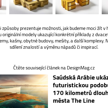
 způsoby prezentuje možnosti, jak budeme moci žít v
originální modely ukazující konkrétní příklady z dvac
jemy, kašny, obytné budovy, mešity, a další komplexy. 
sdílení znalostí a výměnu nápadů či inspirací.
Čtěte související článek na DesignMag.cz
Saúdská Arábie uká
futuristickou podob
170 kilometrů dlou
města The Line