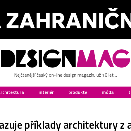
Nejčtenější český on-line design magazín, už 18 let…
architektura
interiér
produkty
móda
t
azuje příklady architektury z