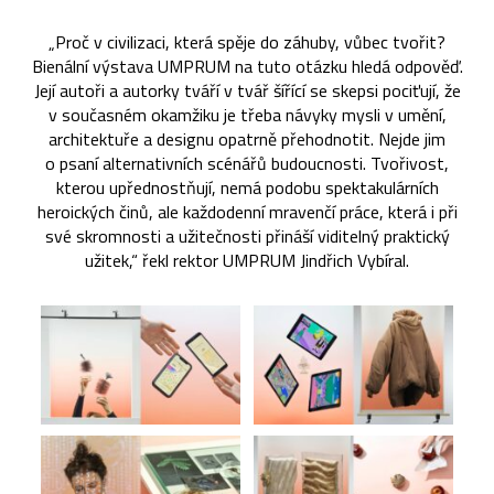
„Proč v civilizaci, která spěje do záhuby, vůbec tvořit?
Bienální výstava UMPRUM na tuto otázku hledá odpověď.
Její autoři a autorky tváří v tvář šířící se skepsi pociťují, že
v současném okamžiku je třeba návyky mysli v umění,
architektuře a designu opatrně přehodnotit. Nejde jim
o psaní alternativních scénářů budoucnosti. Tvořivost,
kterou upřednostňují, nemá podobu spektakulárních
heroických činů, ale každodenní mravenčí práce, která i při
své skromnosti a užitečnosti přináší viditelný praktický
užitek,“ řekl rektor UMPRUM Jindřich Vybíral.