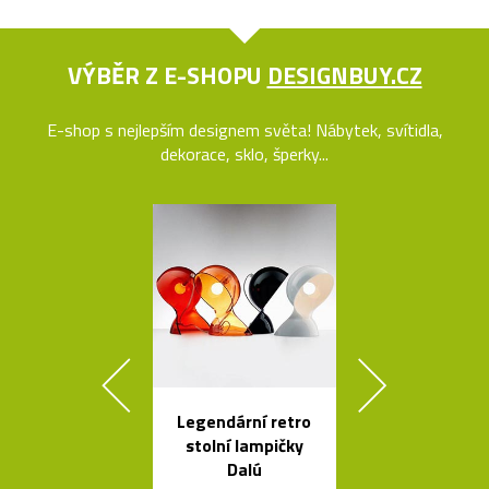
VÝBĚR Z E-SHOPU
DESIGNBUY.CZ
E-shop s nejlepším designem světa! Nábytek, svítidla,
dekorace, sklo, šperky...
Legendární retro
Židle a stol
stolní lampičky
kolekce I
Dalú
Between 