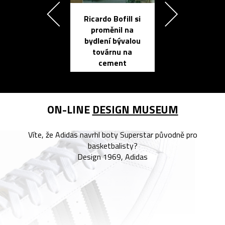
Ricardo Bofill si
Přichází ten
proměnil na
propracovan
bydlení bývalou
elektronic
továrnu na
zápisník
cement
reMarkable
ON-LINE
DESIGN MUSEUM
Víte, že Adidas navrhl boty Superstar původně pro
basketbalisty?
Design 1969, Adidas