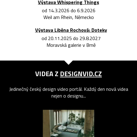
Výstava Whispering Things
od 14.3.2026 do 6.9.2026
Weil am Rhein, Německo
Výstava Liběna Rochová: Doteky
od 20.11.2025 do 29.8.2027
Moravská galerie v Brně
VIDEA Z
DESIGNVID.CZ
Jedinečný český design video portál. Každý den nová videa
nejen o designu...