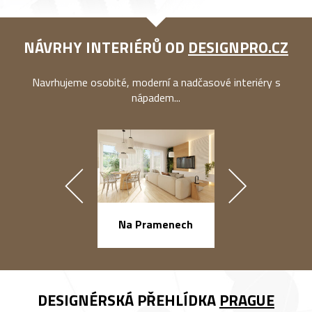
NÁVRHY INTERIÉRŮ OD
DESIGNPRO.CZ
Navrhujeme osobité, moderní a nadčasové interiéry s
nápadem...
náměstí Na Ba
Na Pramenech
DESIGNÉRSKÁ PŘEHLÍDKA
PRAGUE