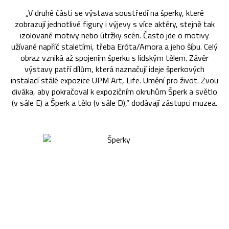
„V druhé části se výstava soustředí na šperky, které
zobrazují jednotlivé figury i výjevy s více aktéry, stejně tak
izolované motivy nebo útržky scén. Často jde o motivy
užívané napříč staletími, třeba Eróta/Amora a jeho šípu. Celý
obraz vzniká až spojením šperku s lidským tělem. Závěr
výstavy patří dílům, která naznačují ideje šperkových
instalací stálé expozice UPM Art, Life. Umění pro život. Zvou
diváka, aby pokračoval k expozičním okruhům Šperk a světlo
(v sále E) a Šperk a tělo (v sále D),“ dodávají zástupci muzea.