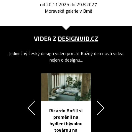
od 20.11.2025 do 29.8.2027
Moravská galerie v Brně
VIDEA Z
DESIGNVID.CZ
Jedinečný český design video portál. Každý den nová videa
nejen o designu...
Ricardo Bofill si
Přichází ten
proměnil na
propracovan
bydlení bývalou
elektronic
továrnu na
zápisník