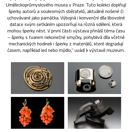
Uměleckoprůmyslového musea v Praze. Tuto kolekci doplňují
šperky autorů a soukromých sběratelů, aktuálně nošené či
uchovávané jako památka. Výbojná i konvenční díla libovolné
datace svým setkáním upozorňují na různá sdělení, která
mohou šperky nést. V první části výstava přináší téma času
– šperky s tvarem nekonečné smyčky, pohyblivá díla včetně
mechanických hodinek i šperky z materiálů, které degradují
časem, například led nebo mýdlo,“ uvádí k výstavě muzeum.