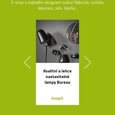
E-shop s nejlepším designem světa! Nábytek, svítidla,
dekorace, sklo, šperky...
Kvalitní a lehce
Stolek Tabl
nastavitelné
kovovou desk
lampy Bureau
tvaru mís
koupit
koupit