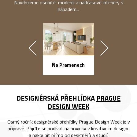
Navrhujeme osobité, moderní a nadčasové interiéry s
nápadem...
náměstí Na Ba
Na Pramenech
DESIGNÉRSKÁ PŘEHLÍDKA
PRAGUE
DESIGN WEEK
Osmý ročník designérské přehlídky Prague Design Week je v
přípravě. Přijďte se podívat na novinky v kreativním designu
a nakoupit přímo od designérů a studií.