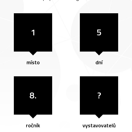
1
5
místo
dní
8.
?
ročník
vystavovatelů