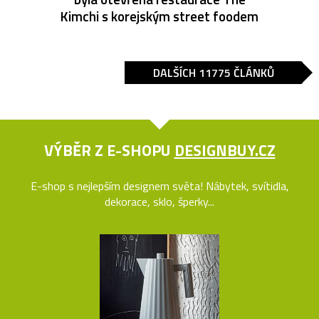
Kimchi s korejským street foodem
DALŠÍCH 11775 ČLÁNKŮ
VÝBĚR Z E-SHOPU
DESIGNBUY.CZ
E-shop s nejlepším designem světa! Nábytek, svítidla,
dekorace, sklo, šperky...