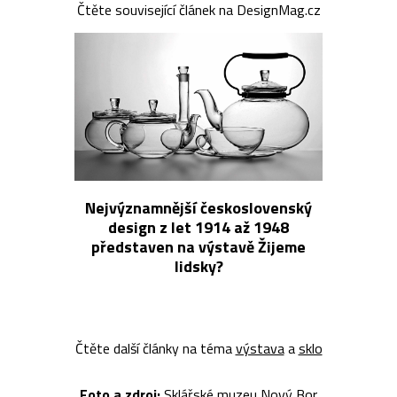
Čtěte související článek na DesignMag.cz
Nejvýznamnější československý
design z let 1914 až 1948
představen na výstavě Žijeme
lidsky?
Čtěte další články na téma
výstava
a
sklo
Foto a z
droj:
Sklářské muzeu Nový Bor