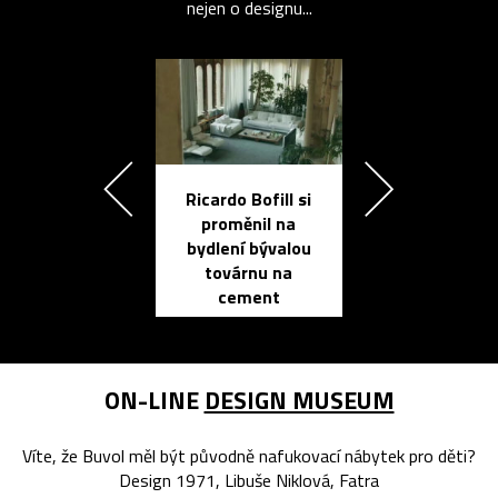
nejen o designu...
Ricardo Bofill si
Přichází ten
proměnil na
propracovan
bydlení bývalou
elektronic
továrnu na
zápisník
cement
reMarkable
ON-LINE
DESIGN MUSEUM
Víte, že Buvol měl být původně nafukovací nábytek pro děti?
Design 1971, Libuše Niklová, Fatra