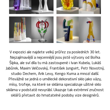
V expozici ale najdete velký průřez za posledních 30 let.
Nejzajímavější a nejcennější jsou jistě výtvory od Bořka
Šípka, ale sví díla tu má zastoupené i Ivan Kubela, Lukáš
Jabůrek, Maxim Velčovský, František Jungvirt, Petr Novotný,
studio Dechem, Arik Levy, Kengo Kuma a mnozí další.
Převážně se jedná o umělecké dekorativní sklo jako vázy,
mísy, trofeje, na které se sklárna specializuje užitné sklo
sklárna v podstatě nevyrábí. Ukazuje tak extrémní zručnost
sklářů přetavit do hmatatelné podoby vize designérů.