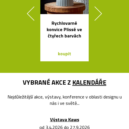
Rychlovarné
České křišťá
konvice Plissé ve
sklenice 
čtyřech barvách
Ronyho Ple
koupit
koupit
VYBRANÉ AKCE Z
KALENDÁŘE
Nejdůležitější akce, výstavy, konference v oblasti designu u
nás i ve světě...
Výstava Kaws
od 3.4.2026 do 27.9.2026