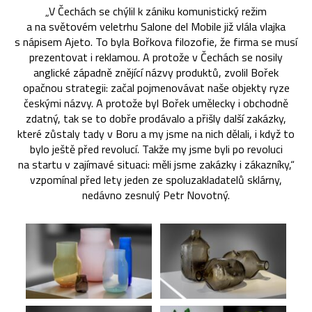
„V Čechách se chýlil k zániku komunistický režim
a na světovém veletrhu Salone del Mobile již vlála vlajka
s nápisem Ajeto. To byla Bořkova filozofie, že firma se musí
prezentovat i reklamou. A protože v Čechách se nosily
anglické západně znějící názvy produktů, zvolil Bořek
opačnou strategii: začal pojmenovávat naše objekty ryze
českými názvy. A protože byl Bořek umělecky i obchodně
zdatný, tak se to dobře prodávalo a přišly další zakázky,
které zůstaly tady v Boru a my jsme na nich dělali, i když to
bylo ještě před revolucí. Takže my jsme byli po revoluci
na startu v zajímavé situaci: měli jsme zakázky i zákazníky,“
vzpomínal před lety jeden ze spoluzakladatelů sklárny,
nedávno zesnulý Petr Novotný.