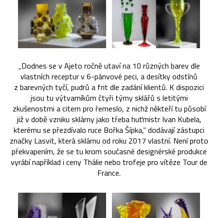
„Dodnes se v Ajeto ročně utaví na 10 různých barev dle
vlastních receptur v 6-pánvové peci, a desítky odstínů
z barevných tyčí, pudrů a frit dle zadání klientů. K dispozici
jsou tu výtvarníkům čtyři týmy sklářů s letitými
zkušenostmi a citem pro řemeslo, z nichž někteří tu působí
již v době vzniku sklárny jako třeba huťmistr Ivan Kubela,
kterému se přezdívalo ruce Bořka Šípka,“ dodávají zástupci
značky Lasvit, která sklárnu od roku 2017 vlastní. Není proto
překvapením, že se tu krom současné designérské produkce
vyrábí například i ceny Thálie nebo trofeje pro vítěze Tour de
France.