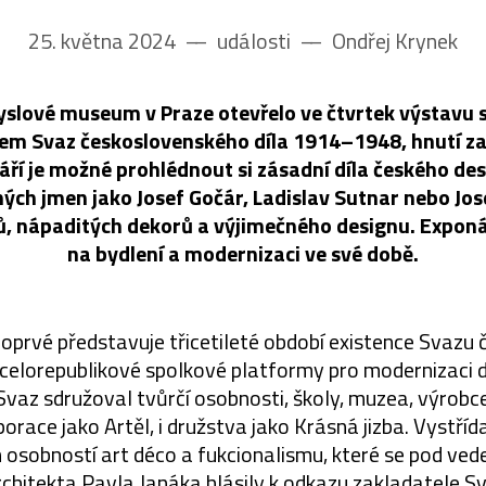
25. května 2024
––
události
––
Ondřej Krynek
lové museum v Praze otevřelo ve čtvrtek výstavu 
ulem Svaz československého díla 1914–1948, hnutí za
áří je možné prohlédnout si zásadní díla českého des
vných jmen jako Josef Gočár, Ladislav Sutnar nebo Jo
rů, nápaditých dekorů a výjimečného designu. Expon
na bydlení a modernizaci ve své době.
oprvé představuje třicetileté období existence Svazu
, celorepublikové spolkové platformy pro modernizaci d
 Svaz sdružoval tvůrčí osobnosti, školy, muzea, výrob
orace jako Artěl, i družstva jako Krásná jizba. Vystříd
 osobností art déco a fukcionalismu, které se pod v
chitekta Pavla Janáka hlásily k odkazu zakladatele Sv