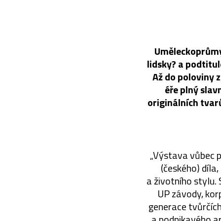
Uměleckoprůmys
lidsky? a podtit
Až do poloviny z
éře plný sla
originálních tva
„Výstava vůbec p
(českého) díla
a životního stylu.
UP závody, korp
generace tvůrčích
a podnikavého ar