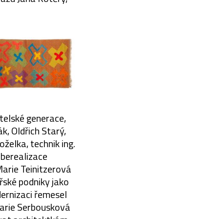
telské generace,
k, Oldřich Starý,
oželka, technik ing.
eberealizace
Marie Teinitzerová
řské podniky jako
ernizaci řemesel
Marie Serbousková