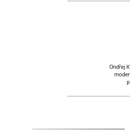
Ondřej K
modern
p