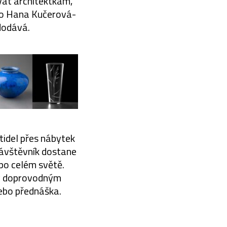
vat architektkám,
ako Hana Kučerová-
dodává.
ítidel přes nábytek
Návštěvník dostane
 po celém světě.
ory doprovodným
ebo přednáška.