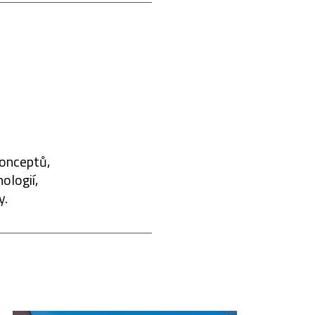
konceptů,
ologií,
y.