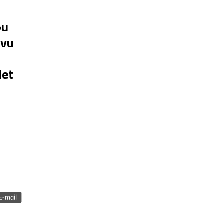
ou
avu
let