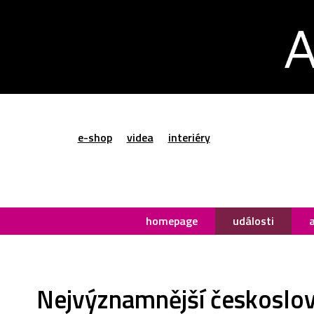
e-shop
videa
interiéry
homepage
události
Nejvýznamnější českoslov