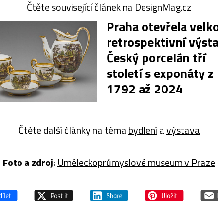
Čtěte související článek na DesignMag.cz
Praha otevřela velk
retrospektivní výst
Český porcelán tří
století s exponáty z 
1792 až 2024
Čtěte další články na téma
bydlení
a
výstava
Foto a z
droj:
Uměleckoprůmyslové museum v Praze