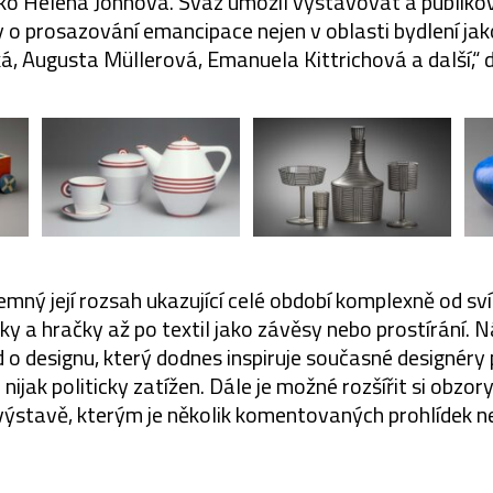
ko Helena Johnová. Svaz umožil vystavovat a publiko
ly o prosazování emancipace nejen v oblasti bydlení j
á, Augusta Müllerová, Emanuela Kittrichová a další,“ 
emný její rozsah ukazující celé období komplexně od sv
ky a hračky až po textil jako závěsy nebo prostírání. 
 o designu, který dodnes inspiruje současné designéry
 nijak politicky zatížen. Dále je možné rozšířit si obz
ýstavě, kterým je několik komentovaných prohlídek n