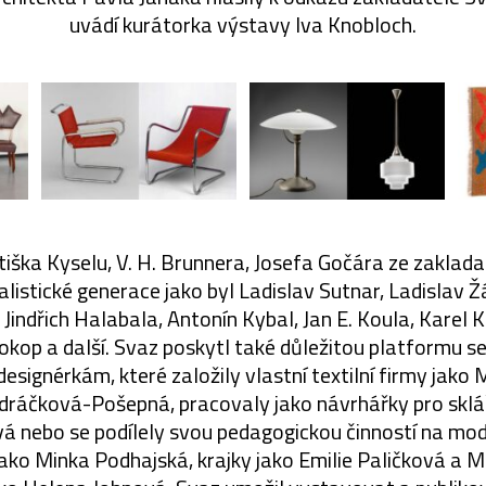
uvádí kurátorka výstavy Iva Knobloch.
iška Kyselu, V. H. Brunnera, Josefa Gočára ze zaklada
listické generace jako byl Ladislav Sutnar, Ladislav Žá
Jindřich Halabala, Antonín Kybal, Jan E. Koula, Karel K
okop a další. Svaz poskytl také důležitou platformu s
ignérkám, které založily vlastní textilní firmy jako 
dráčková-Pošepná, pracovaly jako návrhářky pro sklá
á nebo se podílely svou pedagogickou činností na mod
 jako Minka Podhajská, krajky jako Emilie Paličková a 