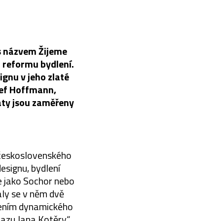
s názvem Žijeme
 reformu bydlení.
ignu v jeho zlaté
sef Hoffmann,
áty jsou zaměřeny
 československého
esignu, bydlení
ce jako Sochor nebo
aly se v něm dvě
edením dynamického
azu Jana Kotěry,“