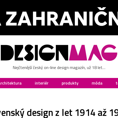
Nejčtenější český on-line design magazín, už 18 let…
architektura
interiér
produkty
móda
t
enský design z let 1914 až 1