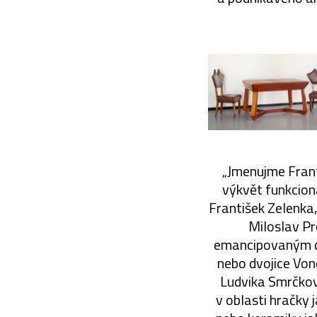
„Jmenujme Frant
výkvět funkciona
František Zelenka, 
Miloslav Pr
emancipovaným des
nebo dvojice Von
Ludvika Smrčkov
v oblasti hračky