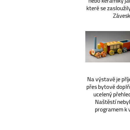
nebo keramiky ja
které se zaslouži
Závesk
Na výstavě je příj
přes bytové doplň
ucelený přehled
Naštěstí nebyl
programem k v