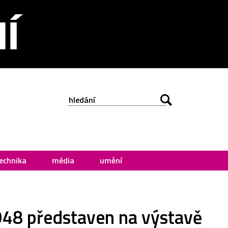
echnika
média
umění
948 představen na výstavě