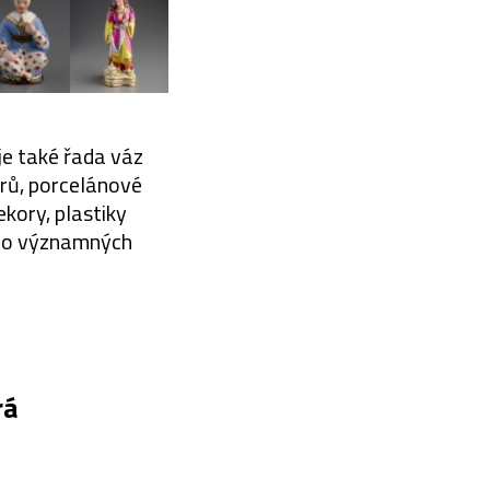
je také řada váz
arů, porcelánové
kory, plastiky
n o významných
rá