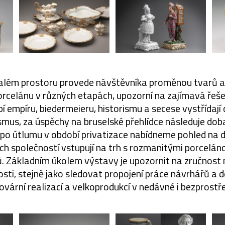
lém prostoru provede návštěvníka proměnou tvarů a 
orcelánu v různých etapách, upozorní na zajímavá řeš
í empíru, biedermeieru, historismu a secese vystřídají
smus, za úspěchy na bruselské přehlídce následuje doba
po útlumu v období privatizace nabídneme pohled na dn
h společností vstupují na trh s rozmanitými porcelá
řů. Základním úkolem výstavy je upozornit na zručnost
osti, stejně jako sledovat propojení práce návrhářů a d
ovární realizací a velkoprodukcí v nedávné i bezprostře