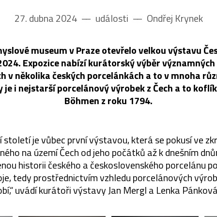
27. dubna 2024
––
události
––
Ondřej Krynek
slové museum v Praze otevřelo velkou výstavu Česk
 2024. Expozice nabízí kurátorský výběr významnýc
h v několika českých porcelánkách a to v mnoha růz
e i nejstarší porcelánový výrobek z Čech a to koflí
Böhmen z roku 1794.
 století je vůbec první výstavou, která se pokusí ve zkr
ného na území Čech od jeho počátků až k dnešním dnů
enou historii českého a československého porcelánu po
je, tedy prostřednictvím vzhledu porcelánových výrob
obí,“ uvádí kurátoři výstavy Jan Mergl a Lenka Pánkov