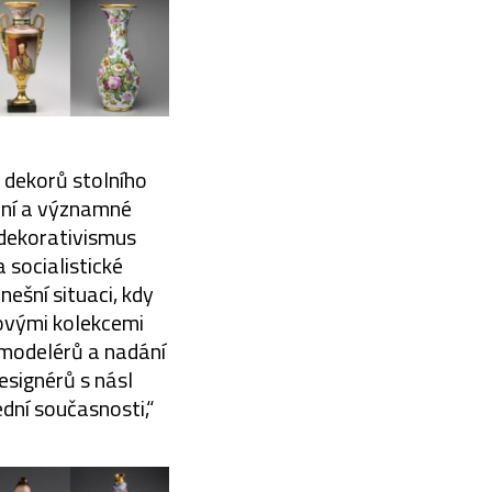
dekorů stolního
ení a významné
 dekorativismus
 socialistické
ešní situaci, kdy
novými kolekcemi
 modelérů a nadání
esignérů s násl
dní současnosti,“