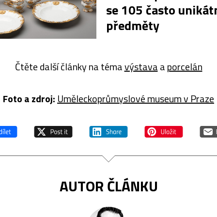
se 105 často unikát
předměty
Čtěte další články na téma
výstava
a
porcelán
Foto a z
droj:
Uměleckoprůmyslové museum v Praze
AUTOR ČLÁNKU