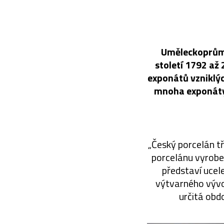
Uměleckoprůmy
století 1792 až
exponátů vzniklýc
mnoha exponáty j
„Český porcelán tří
porcelánu vyrobe
představí ucel
výtvarného vývo
určitá obd