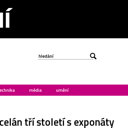
echnika
média
umění
elán tří století s exponáty