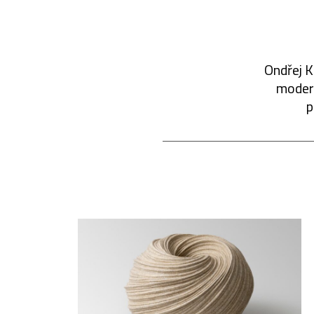
Ondřej K
modern
p