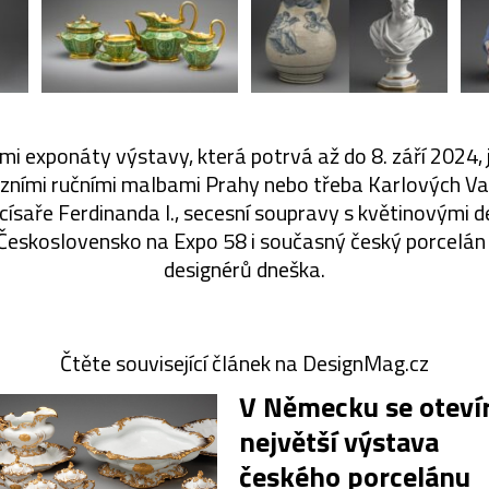
 exponáty výstavy, která potrvá až do 8. září 2024, 
cizními ručními malbami Prahy nebo třeba Karlových V
císaře Ferdinanda I., secesní soupravy s květinovými de
í Československo na Expo 58 i současný český porcelá
designérů dneška.
Čtěte související článek na DesignMag.cz
V Německu se oteví
největší výstava
českého porcelánu