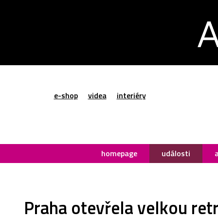
e-shop
videa
interiéry
homepage
události
Praha otevřela velkou retr