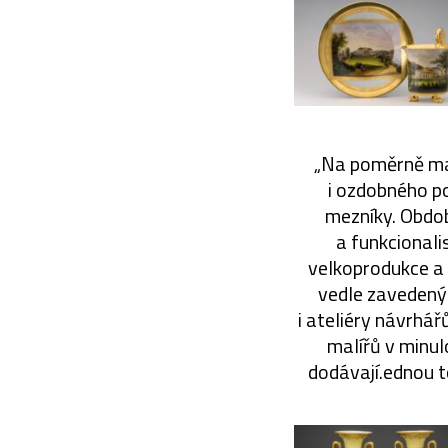
„Na poměrně ma
i ozdobného p
mezníky. Obdob
a funkcionali
velkoprodukce a 
vedle zavedenýc
i ateliéry návrhá
malířů v minul
dodávají.ednou t