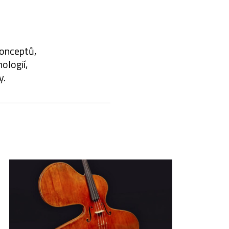
konceptů,
ologií,
y.