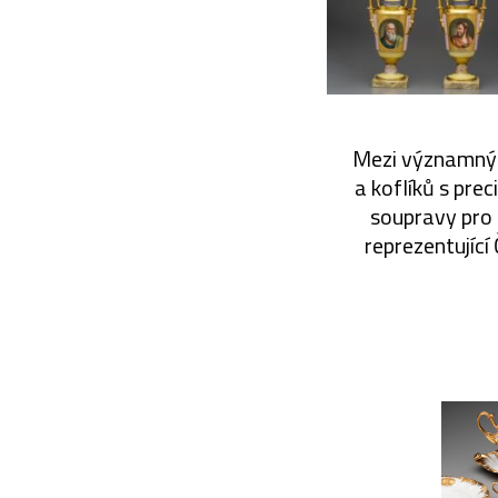
Mezi významnými
a koflíků s pre
soupravy pro 
reprezentujíc