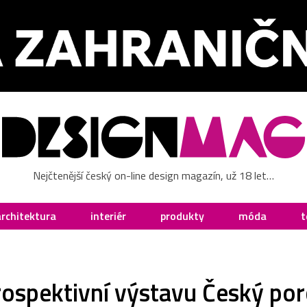
Nejčtenější český on-line design magazín, už 18 let…
architektura
interiér
produkty
móda
t
ospektivní výstavu Český porc