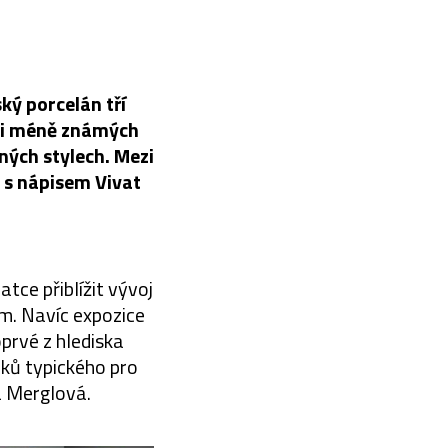
ý porcelán tří
h i méně známých
ných stylech. Mezi
k s nápisem Vivat
atce přiblížit vývoj
m. Navíc expozice
prvé z hlediska
ků typického pro
á Merglová.