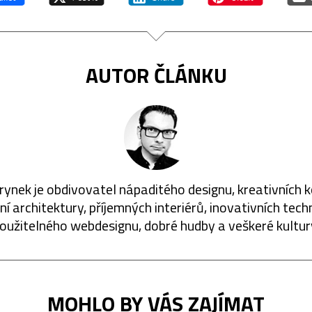
AUTOR ČLÁNKU
rynek je obdivovatel nápaditého designu, kreativních 
í architektury, příjemných interiérů, inovativních techn
oužitelného webdesignu, dobré hudby a veškeré kultur
MOHLO BY VÁS ZAJÍMAT