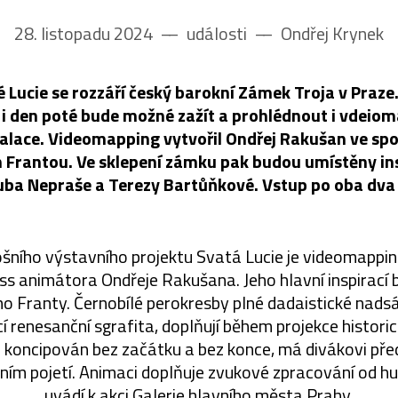
28. listopadu 2024
––
události
––
Ondřej Krynek
 Lucie se rozzáří český barokní Zámek Troja v Praze
e i den poté bude možné zažít a prohlédnout i vdeioma
talace. Videomapping vytvořil Ondřej Rakušan ve sp
 Frantou. Ve sklepení zámku pak budou umístěny inst
uba Nepraše a Terezy Bartůňkové. Vstup po oba dva 
šního výstavního projektu Svatá Lucie je videomappi
ess animátora Ondřeje Rakušana. Jeho hlavní inspirací 
ho Franty. Černobílé perokresby plné dadaistické nadsá
cí renesanční sgrafita, doplňují během projekce histori
 koncipován bez začátku a bez konce, má divákovi pře
ním pojetí. Animaci doplňuje zvukové zpracování od hu
uvádí k akci Galerie hlavního města Prahy.