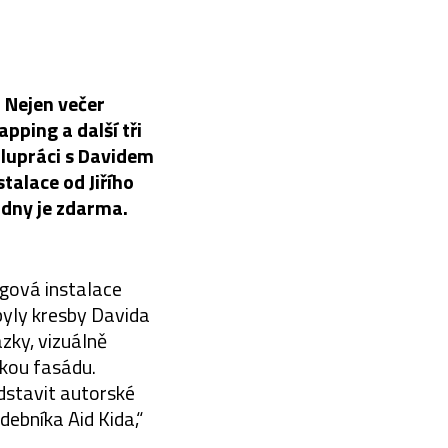
. Nejen večer
pping a další tři
olupráci s Davidem
alace od Jiřího
dny je zdarma.
ngová instalace
byly kresby Davida
zky, vizuálně
ckou fasádu.
dstavit autorské
debníka Aid Kida,“