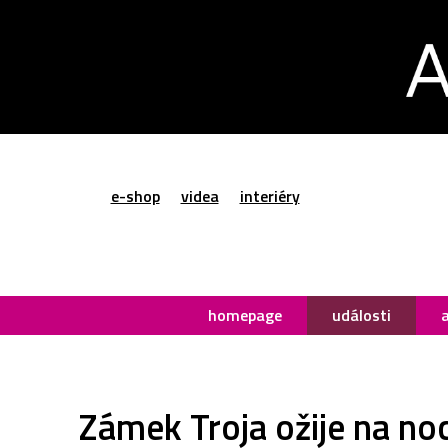
e-shop
videa
interiéry
homepage
události
Zámek Troja ožije na no