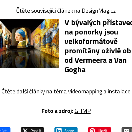
Čtěte související článek na DesignMag.cz
V bývalých přístave
na ponorky jsou
velkoformátově
promítány oživlé ob
od Vermeera a Van
Gogha
Čtěte další články na téma
videomapping
a
instalace
Foto a z
droj:
GHMP