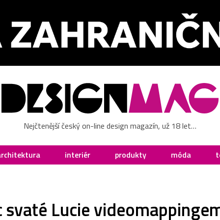
Nejčtenější český on-line design magazín, už 18 let…
architektura
interiér
produkty
móda
t
c svaté Lucie videomappingem