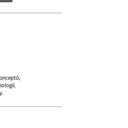
konceptů,
ologií,
y.