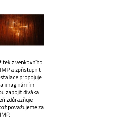
žitek z venkovního
HMP a zpřístupnit
nstalace propojuje
m a imaginárním
ou zapojit diváka
veň zdůrazňuje
 což považujeme za
GHMP.