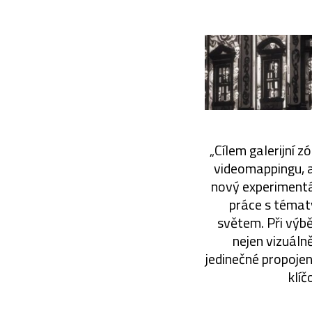
„Cílem galerijní 
videomappingu, a
nový experimentál
práce s tématy
světem. Při výbě
nejen vizuáln
jedinečné propoje
klíč