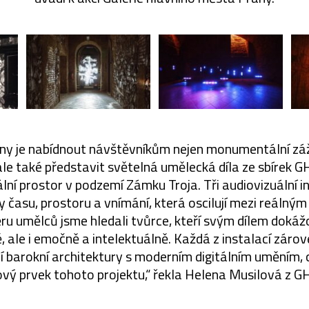
zóny je nabídnout návštěvníkům nejen monumentální zá
le také představit světelná umělecká díla ze sbírek G
ní prostor v podzemí Zámku Troja. Tři audiovizuální i
 času, prostoru a vnímání, která oscilují mezi reálný
ru umělců jsme hledali tvůrce, kteří svým dílem dokáž
ě, ale i emočně a intelektuálně. Každá z instalací záro
ní barokní architektury s moderním digitálním uměním,
ový prvek tohoto projektu,“ řekla Helena Musilová z 