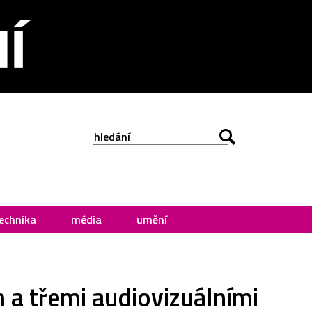
echnika
média
umění
 a třemi audiovizuálními