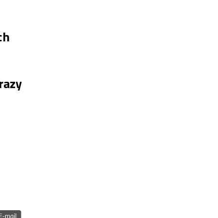
ch
razy