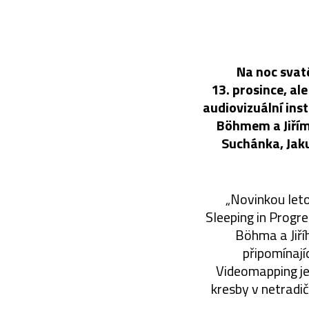
Na noc svaté
13. prosince, al
audiovizuální ins
Böhmem a Jiřím
Suchánka, Jak
„Novinkou leto
Sleeping in Progr
Böhma a Jiří
připomínají
Videomapping je
kresby v netradič