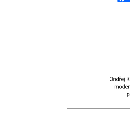
Ondřej K
modern
p