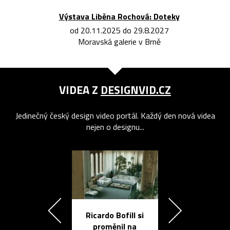
Výstava Liběna Rochová: Doteky
od 20.11.2025 do 29.8.2027
Moravská galerie v Brně
VIDEA Z
DESIGNVID.CZ
Jedinečný český design video portál. Každý den nová videa
nejen o designu...
Ricardo Bofill si
Přichází ten
proměnil na
propracovan