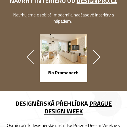
NÁVRHY INTERIÉRŮ OD
DESIGNPRO.CZ
Navrhujeme osobité, moderní a nadčasové interiéry s
nápadem...
náměstí Na Ba
Na Pramenech
DESIGNÉRSKÁ PŘEHLÍDKA
PRAGUE
DESIGN WEEK
Osmý ročník designérské přehlídky Prague Design Week je v