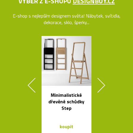
VÝBĚR Z E-SHOPU
DESIGNBUY.CZ
E-shop s nejlepším designem světa! Nábytek, svítidla,
dekorace, sklo, šperky...
Minimalistické
Elegantn
dřevěné schůdky
květináč
Step
Botanique 
kovovém pod
koupit
koupit