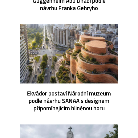
Guggenheim Abu Dhabi podle
návrhu Franka Gehryho
Ekvádor postaví Národní muzeum
podle návrhu SANAA s designem
připomínajícím hliněnou horu