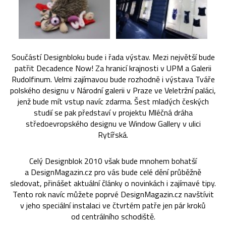
Součástí Designbloku bude i řada výstav. Mezi největší bude
patřit Decadence Now! Za hranicí krajnosti v UPM a Galerii
Rudolfinum. Velmi zajímavou bude rozhodně i výstava Tváře
polského designu v Národní galerii v Praze ve Veletržní paláci,
jenž bude mít vstup navíc zdarma. Šest mladých českých
studií se pak představí v projektu Mléčná dráha
středoevropského designu ve Window Gallery v ulici
Rytířská.
Celý Designblok 2010 však bude mnohem bohatší
a DesignMagazin.cz pro vás bude celé dění průběžně
sledovat, přinášet aktuální články o novinkách i zajímavé tipy.
Tento rok navíc můžete poprvé DesignMagazin.cz navštívit
v jeho speciální instalaci ve čtvrtém patře jen pár kroků
od centrálního schodiště.