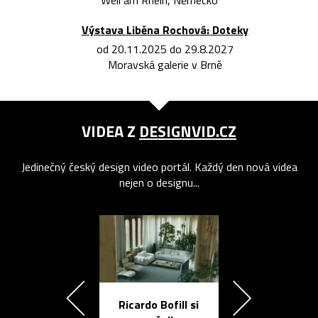
Weil am Rhein, Německo
Výstava Liběna Rochová: Doteky
od 20.11.2025 do 29.8.2027
Moravská galerie v Brně
VIDEA Z
DESIGNVID.CZ
Jedinečný český design video portál. Každý den nová videa
nejen o designu...
Ricardo Bofill si
Přichází ten