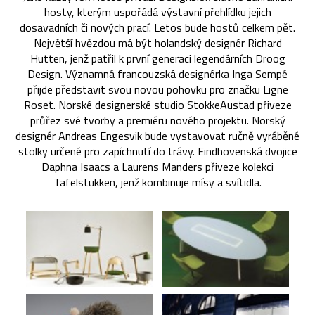
hosty, kterým uspořádá výstavní přehlídku jejich
dosavadních či nových prací. Letos bude hostů celkem pět.
Největší hvězdou má být holandský designér Richard
Hutten, jenž patřil k první generaci legendárních Droog
Design. Významná francouzská designérka Inga Sempé
přijde představit svou novou pohovku pro značku Ligne
Roset. Norské designerské studio StokkeAustad přiveze
průřez své tvorby a premiéru nového projektu. Norský
designér Andreas Engesvik bude vystavovat ručně vyráběné
stolky určené pro zapíchnutí do trávy. Eindhovenská dvojice
Daphna Isaacs a Laurens Manders přiveze kolekci
Tafelstukken, jenž kombinuje mísy a svítidla.