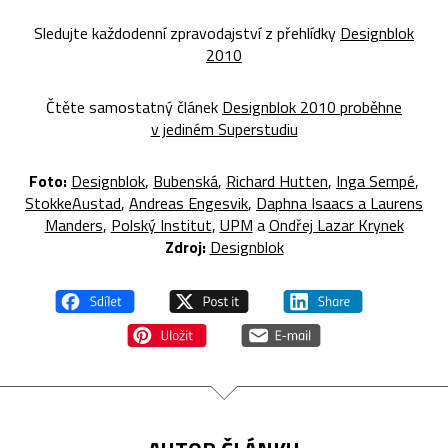
Sledujte každodenní zpravodajství z přehlídky
Designblok
2010
Čtěte samostatný článek
Designblok 2010 proběhne
v jediném Superstudiu
Foto:
Designblok
,
Bubenská
,
Richard Hutten
,
Inga Sempé
,
StokkeAustad
,
Andreas Engesvik
,
Daphna Isaacs a Laurens
Manders
,
Polský Institut
,
UPM
a
Ondřej Lazar Krynek
Zdroj:
Designblok