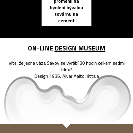
proměnil na
propracovan
bydlení bývalou
elektronic
továrnu na
zápisník
cement
reMarkable
ON-LINE
DESIGN MUSEUM
Víte, že jedna váza Savoy se vyrábí 30 hodin celkem sedmi
lidmi?
Design 1936, Alvar Aalto, Iittala