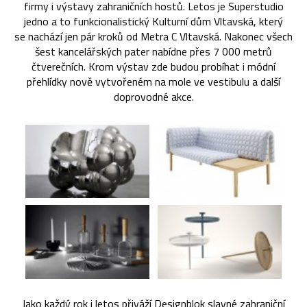
firmy i výstavy zahraničních hostů. Letos je Superstudio
jedno a to funkcionalistický Kulturní dům Vltavská, který
se nachází jen pár kroků od Metra C Vltavská. Nakonec všech
šest kancelářských pater nabídne přes 7 000 metrů
čtverečních. Krom výstav zde budou probíhat i módní
přehlídky nově vytvořeném na mole ve vestibulu a další
doprovodné akce.
Jako každý rok i letos přiváží Designblok slavné zahraniční