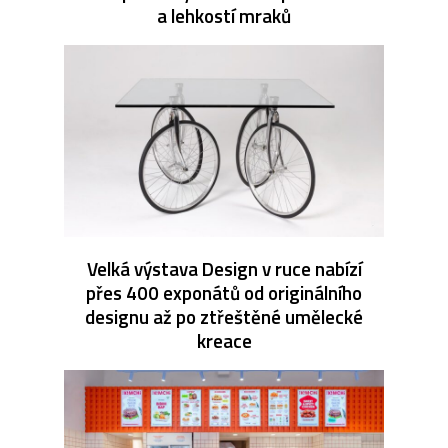
a lehkostí mraků
Velká výstava Design v ruce nabízí
přes 400 exponátů od originálního
designu až po ztřeštěné umělecké
kreace