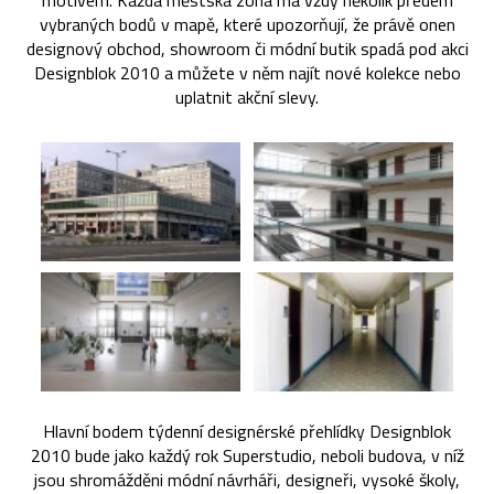
motivem. Každá městská zóna má vždy několik předem
vybraných bodů v mapě, které upozorňují, že právě onen
designový obchod, showroom či módní butik spadá pod akci
Designblok 2010 a můžete v něm najít nové kolekce nebo
uplatnit akční slevy.
Hlavní bodem týdenní designérské přehlídky Designblok
2010 bude jako každý rok Superstudio, neboli budova, v níž
jsou shromážděni módní návrháři, designeři, vysoké školy,