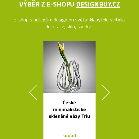
VÝBĚR Z E-SHOPU
DESIGNBUY.CZ
E-shop s nejlepším designem světa! Nábytek, svítidla,
dekorace, sklo, šperky...
České
Ikonická kol
minimalistické
lamp Tolome
skleněné vázy Triu
Artemid
koupit
koupit