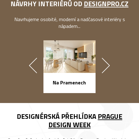
NÁVRHY INTERIÉRŮ OD
DESIGNPRO.CZ
Navrhujeme osobité, moderní a nadčasové interiéry s
nápadem...
náměstí Na Ba
Na Pramenech
DESIGNÉRSKÁ PŘEHLÍDKA
PRAGUE
DESIGN WEEK