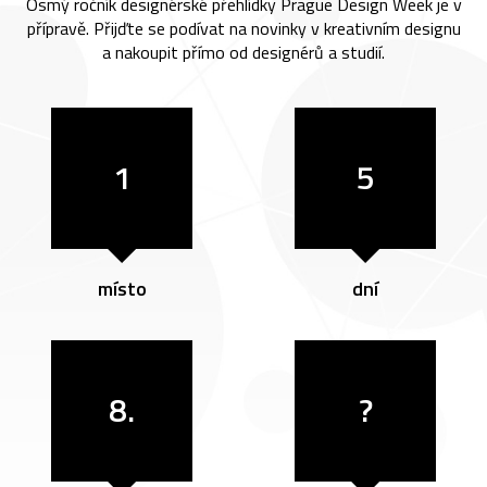
Osmý ročník designérské přehlídky Prague Design Week je v
přípravě. Přijďte se podívat na novinky v kreativním designu
a nakoupit přímo od designérů a studií.
1
5
místo
dní
8.
?