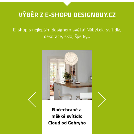
VÝBĚR Z E-SHOPU
DESIGNBUY.CZ
E-shop s nejlepším designem světa! Nábytek, svítidla,
dekorace, sklo, šperky...
Načechrané a
Čeští sklen
měkké svítidlo
ptáci jako sví
Cloud od Gehryho
Night Bir