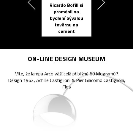
Ricardo Bofill si
Přichází ten
proměnil na
propracovan
bydlení bývalou
elektronic
továrnu na
zápisník
cement
reMarkable
ON-LINE
DESIGN MUSEUM
Víte, že lampa Arco váží celá přibližně 60 kilogramů?
Design 1962, Achille Castiglioni & Pier Giacomo Castiglioni,
Flos