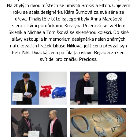
Na zbylých dvou místech se umístili Brokis a Elton. Objevem
roku se stala designérka Klára Šumová za své série ze
dřeva. Finalisté v této kategorii byly Anna Marešová
s erotickými pomůckami, Kristýna Pojerová se světlem
Skleník a Michaela Tomišková se skleněnou kolekcí. Do síně
slávy vstoupila in memoriam designérka nejen známých
nafukovacích hraček Libuše Niklová, jejíž cenu převzal syn
Petr Nikl. Divácká cena patřila Jaroslavu Bejvlovi za sérii
svítidel pro značku Preciosa.