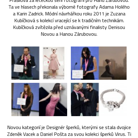
Prášilová za leteckou sérii fotografií pro Hanu Zárubovou.
Ta ve hlasech překonala výborné fotografy Adama Holého
a Karin Zadrick. Módní návrhářkou roku 2011 je Zuzana
Kubíčková s kolekcí vracející se k tradičním technikám.
Kubíčková zvítězila před uznávanými finalisty Denisou
Novou a Hanou Zárubovou.
Novou kategorií je Designér šperků, kterými se stala dvojice
Zdeněk Vacek a Daniel Pošta za svou kolekci šperků Virus. Ti