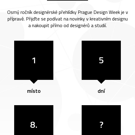
Osmý ročník designérské přehlídky Prague Design Week je v
přípravě. Přijďte se podívat na novinky v kreativním designu
a nakoupit přímo od designérů a studií.
1
5
místo
dní
8.
?