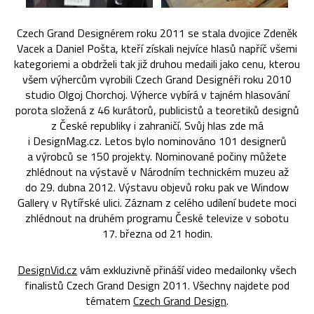
Czech Grand Designérem roku 2011 se stala dvojice Zdeněk
Vacek a Daniel Pošta, kteří získali nejvíce hlasů napříč všemi
kategoriemi a obdrželi tak již druhou medaili jako cenu, kterou
všem výhercům vyrobili Czech Grand Designéři roku 2010
studio Olgoj Chorchoj. Výherce vybírá v tajném hlasování
porota složená z 46 kurátorů, publicistů a teoretiků designů
z České republiky i zahraničí. Svůj hlas zde má
i DesignMag.cz. Letos bylo nominováno 101 designerů
a výrobců se 150 projekty. Nominované počiny můžete
zhlédnout na výstavě v Národním technickém muzeu až
do 29. dubna 2012. Výstavu objevů roku pak ve Window
Gallery v Rytířské ulici. Záznam z celého udílení budete moci
zhlédnout na druhém programu České televize v sobotu
17. března od 21 hodin.
DesignVid.cz
vám exkluzivně přináší video medailonky všech
finalistů Czech Grand Design 2011. Všechny najdete pod
tématem
Czech Grand Design
.