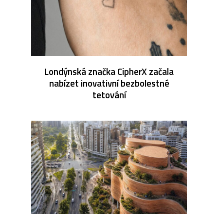
Londýnská značka CipherX začala
nabízet inovativní bezbolestné
tetování