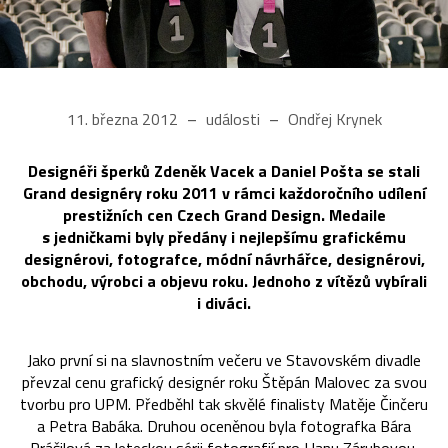
11. března 2012
události
Ondřej Krynek
Designéři šperků Zdeněk Vacek a Daniel Pošta se stali
Grand designéry roku 2011 v rámci každoročního udílení
prestižních cen Czech Grand Design. Medaile
s jedničkami byly předány i nejlepšímu grafickému
designérovi, fotografce, módní návrhářce, designérovi,
obchodu, výrobci a objevu roku. Jednoho z vítězů vybírali
i diváci.
Jako první si na slavnostním večeru ve Stavovském divadle
převzal cenu grafický designér roku Štěpán Malovec za svou
tvorbu pro UPM. Předběhl tak skvělé finalisty Matěje Činčeru
a Petra Babáka. Druhou oceněnou byla fotografka Bára