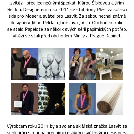
zvítězili před jedinečnými šperkaři Klárou Šípkovou a Jiřím
Beldou. Designérem roku 2011 se stal Rony Plesl za kolekci
skla pro Moser a světel pro Lasvit. Za sebou nechal známé
designéry Jiřího Pelcla a Jaroslava Juřicu. Obchodem roku
se stalo Papelote za několik svých sérií papírnických potřeb.
Vítězi se stali před obchodem Minty a Prague Kabinet.
Výrobcem roku 2011 byla zvolena sklářská značka Lasvit za
spolupráci s mnoha předními českými i světovými designéry.