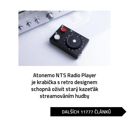
Atonemo NTS Radio Player
je krabička s retro designem
schopná oživit starý kazeťák
streamováním hudby
DALŠÍCH 11777 ČLÁNKŮ