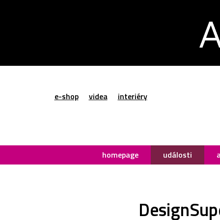
e-shop
videa
interiéry
homepage
události
DesignSupe