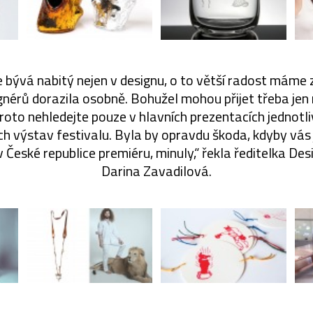
 bývá nabitý nejen v designu, o to větší radost máme z
gnérů dorazila osobně. Bohužel mohou přijet třeba jen
 proto nehledejte pouze v hlavních prezentacích jednotli
ích výstav festivalu. Byla by opravdu škoda, kdyby vás
v České republice premiéru, minuly,“ řekla ředitelka D
Darina Zavadilová.