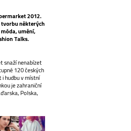
upermarket 2012.
i tvorbu některých
, móda, umění,
hion Talks.
t snaží nenabízet
vstupné 120 českých
 i hudbu v místní
kou je zahraniční
ďarska, Polska,