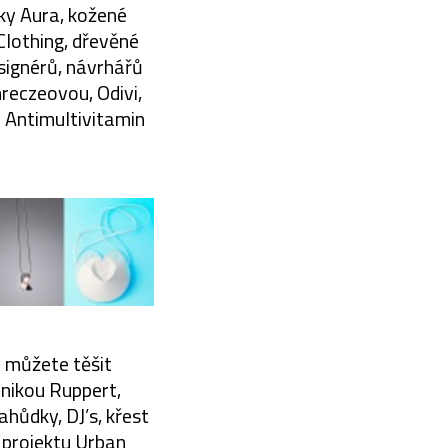
ky Aura, kožené
Clothing, dřevěné
signérů, návrhářů
reczeovou, Odivi,
a Antimultivitamin
e můžete těšit
onikou Ruppert,
ahůdky, DJ’s, křest
 projektu Urban