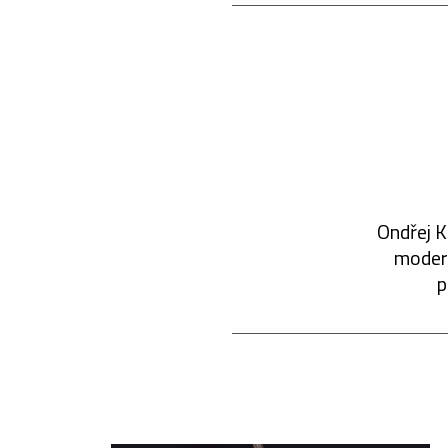
Ondřej K
modern
p