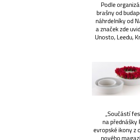
Podle organizá
brašny od budape
náhrdelníky od N
a značek zde uvi
Unosto, Leedu, Kr
„Součástí fes
na přednášky F
evropské ikony z o
nového magazín