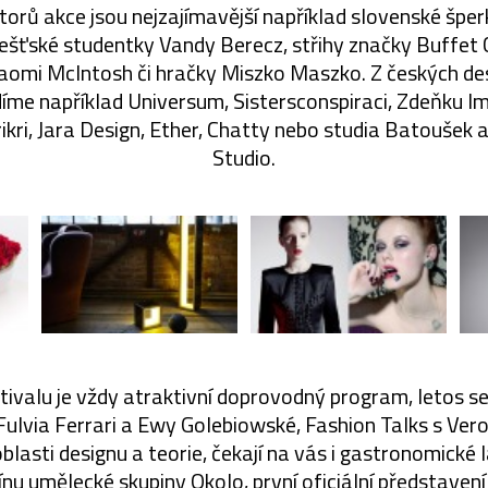
torů akce jsou nejzajímavější například slovenské šper
šťské studentky Vandy Berecz, střihy značky Buffet 
aomi McIntosh či hračky Miszko Maszko. Z českých de
díme například Universum, Sistersconspiraci, Zdeňku Im
ikri, Jara Design, Ether, Chatty nebo studia Batoušek 
Studio.
tivalu je vždy atraktivní doprovodný program, letos s
ulvia Ferrari a Ewy Golebiowské, Fashion Talks s Ver
blasti designu a teorie, čekají na vás i gastronomické l
u umělecké skupiny Okolo, první oficiální představení