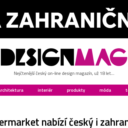
Nejčtenější český on-line design magazín, už 18 let…
architektura
interiér
produkty
móda
t
rmarket nabízí český i zahran