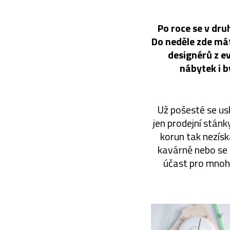
Po roce se v dr
Do neděle zde mát
designérů z e
nábytek i 
Už pošesté se us
jen prodejní stánk
korun tak nezísk
kavárně nebo se 
účast pro mnoh