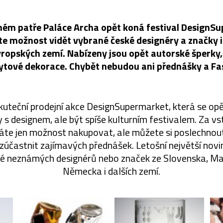
uhém patře Paláce Archa opět koná festival DesignS
e možnost vidět vybrané české designéry a značky 
vropských zemí. Nabízeny jsou opět autorské šperky
bytové dekorace. Chybět nebudou ani přednášky a Fas
kuteční prodejní akce DesignSupermarket, která se opě
y s designem, ale být spíše kulturním festivalem. Za 
áte jen možnost nakupovat, ale můžete si poslechnout
zúčastnit zajímavých přednášek. Letošní největší novin
é neznámých designérů nebo značek ze Slovenska, Ma
Německa i dalších zemí.