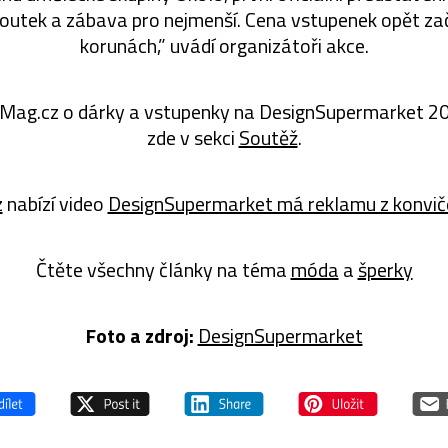
koutek a zábava pro nejmenší. Cena vstupenek opět za
korunách,” uvádí organizátoři akce.
Mag.cz o dárky a vstupenky na DesignSupermarket 20
zde v sekci
Soutěž
.
z
nabízí video
DesignSupermarket má reklamu z konvič
Čtěte všechny články na téma
móda
a
šperky
Foto a zdroj:
DesignSupermarket