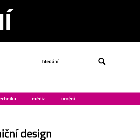
echnika
média
umění
iční design