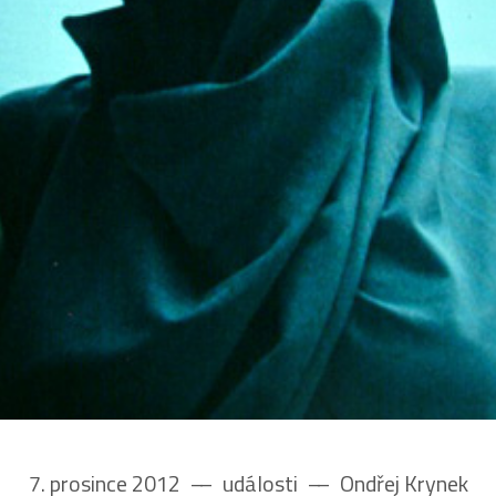
7. prosince 2012
––
události
––
Ondřej Krynek