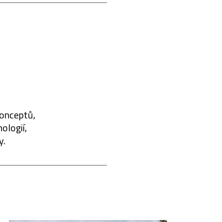
konceptů,
ologií,
y.